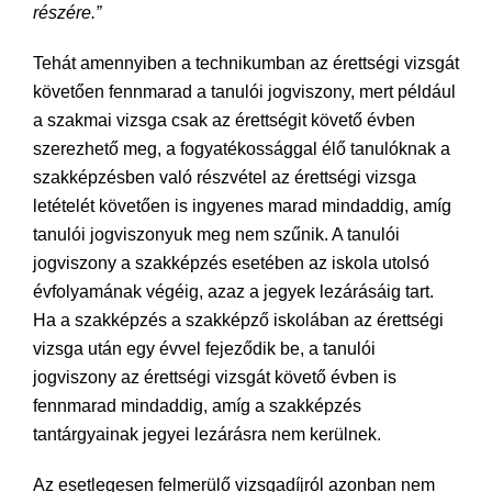
részére.”
Tehát amennyiben a technikumban az érettségi vizsgát
követően fennmarad a tanulói jogviszony, mert például
a szakmai vizsga csak az érettségit követő évben
szerezhető meg, a fogyatékossággal élő tanulóknak a
szakképzésben való részvétel az érettségi vizsga
letételét követően is ingyenes marad mindaddig, amíg
tanulói jogviszonyuk meg nem szűnik. A tanulói
jogviszony a szakképzés esetében az iskola utolsó
évfolyamának végéig, azaz a jegyek lezárásáig tart.
Ha a szakképzés a szakképző iskolában az érettségi
vizsga után egy évvel fejeződik be, a tanulói
jogviszony az érettségi vizsgát követő évben is
fennmarad mindaddig, amíg a szakképzés
tantárgyainak jegyei lezárásra nem kerülnek.
Az esetlegesen felmerülő vizsgadíjról azonban nem