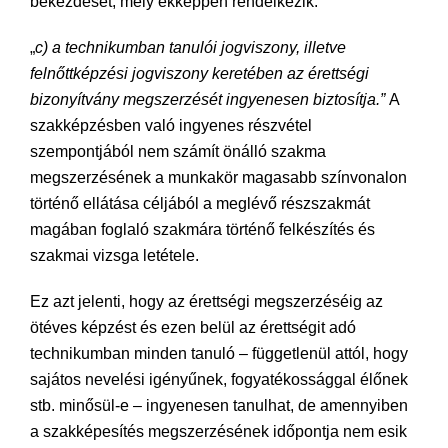
bekezdését, mely ekképpen rendelkezik:
„
c) a technikumban tanulói jogviszony, illetve
felnőttképzési jogviszony keretében az érettségi
bizonyítvány megszerzését
ingyenesen biztosítja.”
A
szakképzésben való ingyenes részvétel
szempontjából nem számít önálló szakma
megszerzésének a munkakör magasabb színvonalon
történő ellátása céljából a meglévő részszakmát
magában foglaló szakmára történő felkészítés és
szakmai vizsga letétele.
Ez azt jelenti, hogy az érettségi megszerzéséig az
ötéves képzést és ezen belül az érettségit adó
technikumban minden tanuló – függetlenül attól, hogy
sajátos nevelési igényűnek, fogyatékossággal élőnek
stb. minősül-e – ingyenesen tanulhat, de amennyiben
a szakképesítés megszerzésének időpontja nem esik