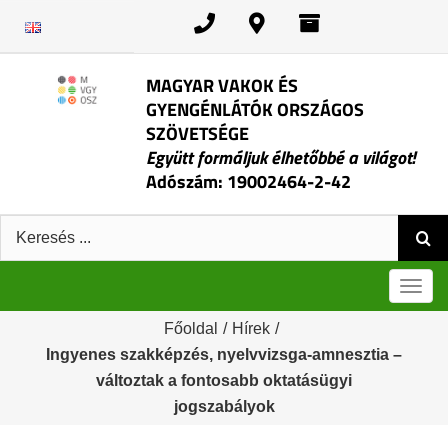
Kihagyás
MAGYAR VAKOK ÉS
GYENGÉNLÁTÓK ORSZÁGOS
SZÖVETSÉGE
Együtt formáljuk élhetőbbé a világot!
Adószám: 19002464-2-42
Keresés:
Men
Főoldal
/
Hírek
/
Ingyenes szakképzés, nyelvvizsga-amnesztia –
változtak a fontosabb oktatásügyi
jogszabályok