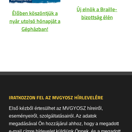
Új elnök a Braille-
Élőben köszöntjük a
bizottság élén
nyár utolsó hónapját a
Gépházban!
IRATKOZZON FEL AZ MVGYOSZ HÍRLEVELÉRE
Első kézből értesülhet az MVGYOSZ híreiről,
eseményeiről, szolgáltatásairól. Az adatok
megadásával Ön hozzájárul ahhoz, hogy a megadott
e-mail címre hírlevelet küldjünk Önnek, és a megadott