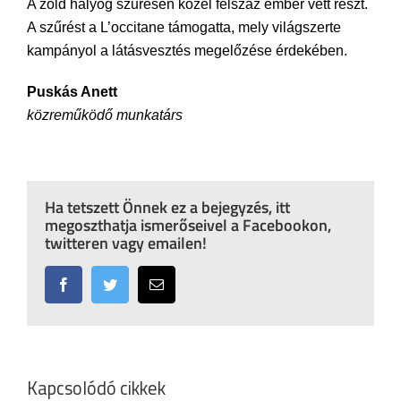
A zöld hályog szűrésen közel félszáz ember vett részt.
A szűrést a L’occitane támogatta, mely világszerte
kampányol a látásvesztés megelőzése érdekében.
Puskás Anett
közreműködő munkatárs
Ha tetszett Önnek ez a bejegyzés, itt
megoszthatja ismerőseivel a Facebookon,
twitteren vagy emailen!
Facebook
Twitter
Email:
Kapcsolódó cikkek