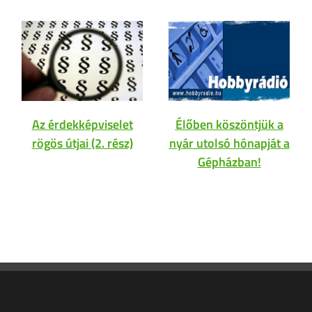
Az érdekképviselet
Élőben köszöntjük a
rögös útjai (2. rész)
nyár utolsó hónapját a
Gépházban!