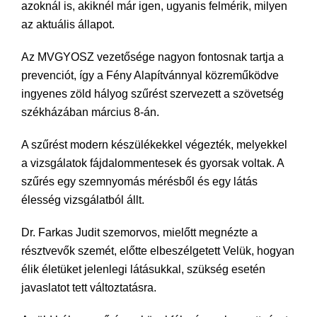
azoknál is, akiknél már igen, ugyanis felmérik, milyen
az aktuális állapot.
Az MVGYOSZ vezetősége nagyon fontosnak tartja a
prevenciót, így a Fény Alapítvánnyal közreműködve
ingyenes zöld hályog szűrést szervezett a szövetség
székházában március 8-án.
A szűrést modern készülékekkel végezték, melyekkel
a vizsgálatok fájdalommentesek és gyorsak voltak. A
szűrés egy szemnyomás mérésből és egy látás
élesség vizsgálatból állt.
Dr. Farkas Judit szemorvos, mielőtt megnézte a
résztvevők szemét, előtte elbeszélgetett Velük, hogyan
élik életüket jelenlegi látásukkal, szükség esetén
javaslatot tett változtatásra.