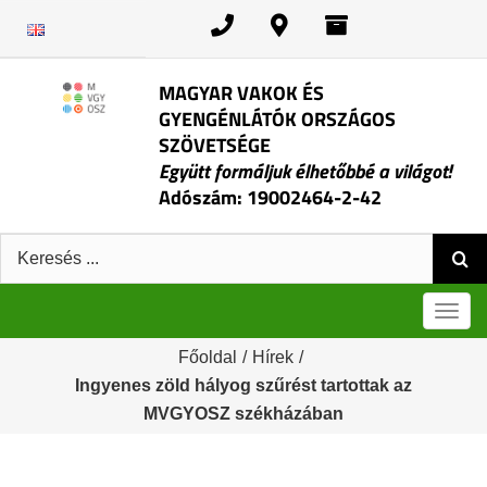
Kihagyás
MAGYAR VAKOK ÉS
GYENGÉNLÁTÓK ORSZÁGOS
SZÖVETSÉGE
Együtt formáljuk élhetőbbé a világot!
Adószám: 19002464-2-42
Keresés:
Men
Főoldal
/
Hírek
/
Ingyenes zöld hályog szűrést tartottak az
MVGYOSZ székházában