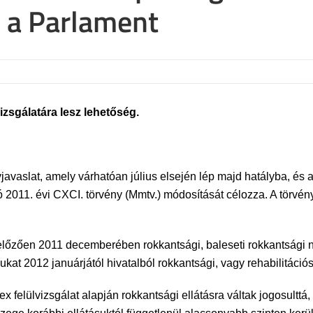
l a Parlament
vizsgálatára lesz lehetőség.
yjavaslat, amely várhatóan július elsején lép majd hatályba, 
ó 2011. évi CXCI. törvény (Mmtv.) módosítását célozza. A törvén
előzően 2011 decemberében rokkantsági, baleseti rokkantsági ny
kat 2012 januárjától hivatalból rokkantsági, vagy rehabilitációs 
 felülvizsgálat alapján rokkantsági ellátásra váltak jogosulttá