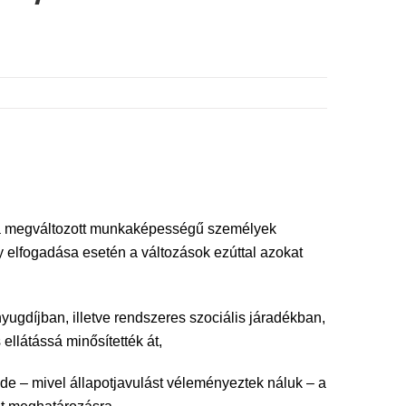
és a megváltozott munkaképességű személyek
y elfogadása esetén a változások ezúttal azokat
ugdíjban, illetve rendszeres szociális járadékban,
ellátássá minősítették át,
, de – mivel állapotjavulást véleményeztek náluk – a