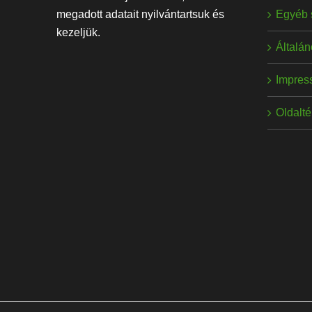
Egyéb 
megadott adatait nyilvántartsuk és
kezeljük.
Általán
Impres
Oldalt