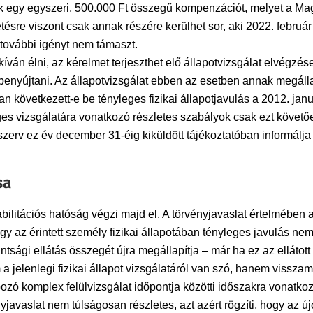
ak egy egyszeri, 500.000 Ft összegű kompenzációt, melyet a Ma
zetésre viszont csak annak részére kerülhet sor, aki 2022. február
ovábbi igényt nem támaszt.
ván élni, az kérelmet terjeszthet elő állapotvizsgálat elvégzé
 benyújtani. Az állapotvizsgálat ebben az esetben annak megálla
n következett-e be tényleges fizikai állapotjavulás a 2012. janu
eges vizsgálatára vonatkozó részletes szabályok csak ezt követ
szerv ez év december 31-éig kiküldött tájékoztatóban informálja 
sa
habilitációs hatóság végzi majd el. A törvényjavaslat értelmébe
gy az érintett személy fizikai állapotában tényleges javulás ne
kantsági ellátás összegét újra megállapítja – már ha ez az ellá
 jelenlegi fizikai állapot vizsgálatáról van szó, hanem vissza
zó komplex felülvizsgálat időpontja közötti időszakra vonatkozó
nyjavaslat nem túlságosan részletes, azt azért rögzíti, hogy az