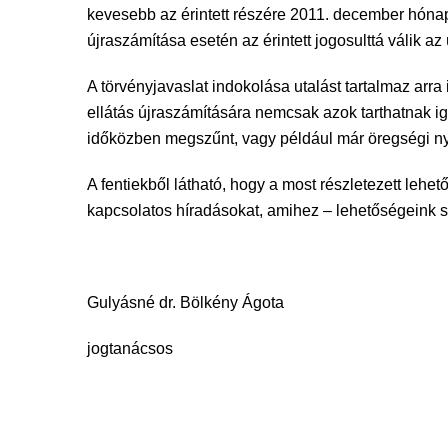
kevesebb az érintett részére 2011. december hónap
újraszámítása esetén az érintett jogosulttá válik az ú
A törvényjavaslat indokolása utalást tartalmaz arra
ellátás újraszámítására nemcsak azok tarthatnak ig
időközben megszűnt, vagy például már öregségi ny
A fentiekből látható, hogy a most részletezett lehe
kapcsolatos híradásokat, amihez – lehetőségeink sz
Gulyásné dr. Bölkény Ágota
jogtanácsos