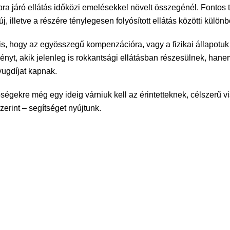
ra járó ellátás időközi emelésekkel növelt összegénél. Fontos 
j, illetve a részére ténylegesen folyósított ellátás közötti különb
 is, hogy az egyösszegű kompenzációra, vagy a fizikai állapotuk
ényt, akik jelenleg is rokkantsági ellátásban részesülnek, hanem
ugdíjat kapnak.
tőségekre még egy ideig várniuk kell az érintetteknek, célszerű 
erint – segítséget nyújtunk.