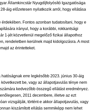
gyar Államkincstár Nyugdíjfolyósító Igazgatósága
 28-áig előzetesen nyilatkozik arról, hogy ellátása
se érdekében. Fontos azonban tudatosítani, hogy e
pítására irányul, hogy a korábbi, rokkantsági
ár 1-jét közvetlenül megelőző fizikai állapothoz
ően, rendeletben kerülnek majd kidolgozásra. A most
majd az érintetteket.
n a hatóságnak erre legkésőbb 2023. június 30-áig
m következett be, vagy az állapotjavulás ténye nem
tott számára kedvezőbb összegű ellátást eredményez.
menőlegesen, 2011 decembere, illetve az ezt
an vizsgálják, történt-e akkor állapotjavulás, vagy
 újonnan kiszámított ellátás semmiképp nem lehet