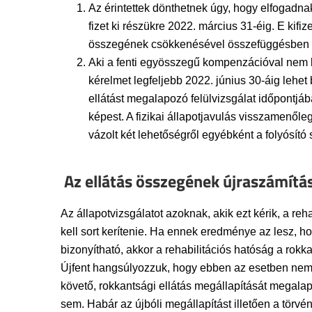
Az érintettek dönthetnek úgy, hogy elfogadn
fizet ki részükre 2022. március 31-éig. E kifi
összegének csökkenésével összefüggésben t
Aki a fenti egyösszegű kompenzációval nem kí
kérelmet legfeljebb 2022. június 30-áig lehet
ellátást megalapozó felülvizsgálat időpontjába
képest. A fizikai állapotjavulás visszamenől
vázolt két lehetőségről egyébként a folyósító 
Az ellátás összegének újraszámítá
Az állapotvizsgálatot azoknak, akik ezt kérik, a re
kell sort kerítenie. Ha ennek eredménye az lesz, ho
bizonyítható, akkor a rehabilitációs hatóság a rok
Újfent hangsúlyozzuk, hogy ebben az esetben nem a
követő, rokkantsági ellátás megállapítását megalapo
sem. Habár az újbóli megállapítást illetően a törvé