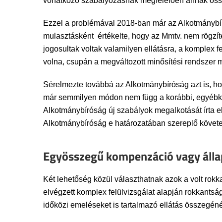
vonatkozó szabályozásnak megfelelően annak össze
Ezzel a problémával 2018-ban már az Alkotmánybírós
mulasztásként értékelte, hogy az Mmtv. nem rögzít
jogosultak voltak valamilyen ellátásra, a komplex 
volna, csupán a megváltozott minősítési rendszer m
Sérelmezte továbbá az Alkotmánybíróság azt is, ho
már semmilyen módon nem függ a korábbi, egyébkén
Alkotmánybíróság új szabályok megalkotását írta elő
Alkotmánybíróság e határozatában szereplő követe
Egyösszegű kompenzáció vagy állapo
Két lehetőség közül választhatnak azok a volt rokka
elvégzett komplex felülvizsgálat alapján rokkantsá
időközi emeléseket is tartalmazó ellátás összegéné