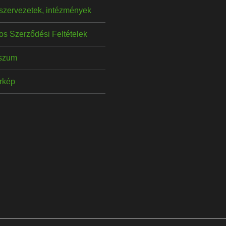
szervezetek, intézmények
os Szerződési Feltételek
szum
érkép