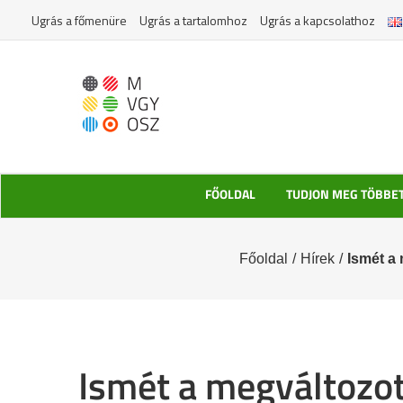
Kihagyás
Ugrás a főmenüre
Ugrás a tartalomhoz
Ugrás a kapcsolathoz
FŐOLDAL
TUDJON MEG TÖBBE
Főoldal
/
Hírek
/
Ismét a
Ismét a megváltozo