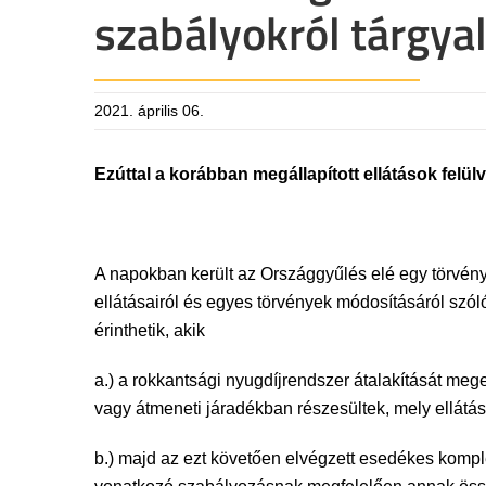
szabályokról tárgya
2021. április 06.
Ezúttal a korábban megállapított ellátások felül
A napokban került az Országgyűlés elé egy törvén
ellátásairól és egyes törvények módosításáról szól
érinthetik, akik
a.) a rokkantsági nyugdíjrendszer átalakítását meg
vagy átmeneti járadékban részesültek, mely ellátásu
b.) majd az ezt követően elvégzett esedékes komplex