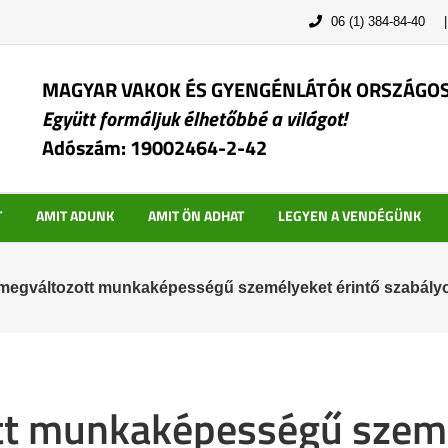
06 (1) 384-84-40
MAGYAR VAKOK ÉS GYENGÉNLÁTÓK ORSZÁGO
Együtt formáljuk élhetőbbé a világot!
Adószám: 19002464-2-42
T
AMIT ADUNK
AMIT ÖN ADHAT
LEGYEN A VENDÉGÜNK
 megváltozott munkaképességű személyeket érintő szabályok
tt munkaképességű szemé