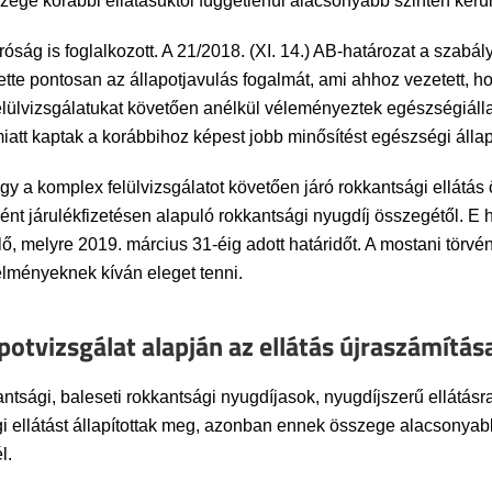
ge korábbi ellátásuktól függetlenül alacsonyabb szinten kerü
ág is foglalkozott. A 21/2018. (XI. 14.) AB-határozat a szabály
ette pontosan az állapotjavulás fogalmát, ami ahhoz vezetett, 
felülvizsgálatukat követően anélkül véleményeztek egészségiáll
iatt kaptak a korábbihoz képest jobb minősítést egészségi állap
gy a komplex felülvizsgálatot követően járó rokkantsági ellátá
t járulékfizetésen alapuló rokkantsági nyugdíj összegétől. E
, melyre 2019. március 31-éig adott határidőt. A mostani törvén
lményeknek kíván eleget tenni.
tvizsgálat alapján az ellátás újraszámítás
ntsági, baleseti rokkantsági nyugdíjasok, nyugdíjszerű ellátásr
gi ellátást állapítottak meg, azonban ennek összege alacsonyab
l.