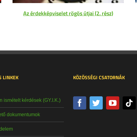
Az érdekképviselet rögös útjai (2. rész)
 LINKEK
KÖZÖSSÉGI CSATORNÁK
 ismételt kérdések (GY.I.K.)
hető dokumentumok
delem