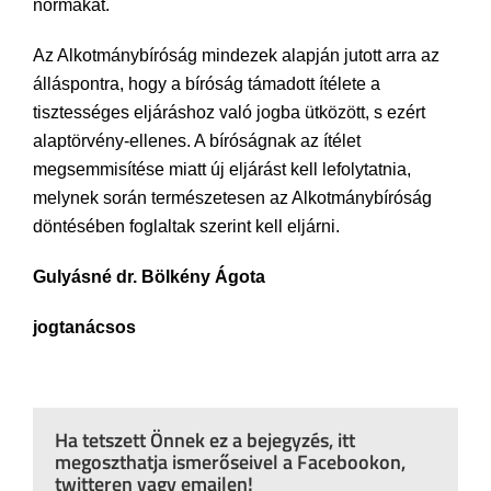
normákat.
Az Alkotmánybíróság mindezek alapján jutott arra az
álláspontra, hogy a bíróság támadott ítélete a
tisztességes eljáráshoz való jogba ütközött, s ezért
alaptörvény-ellenes. A bíróságnak az ítélet
megsemmisítése miatt új eljárást kell lefolytatnia,
melynek során természetesen az Alkotmánybíróság
döntésében foglaltak szerint kell eljárni.
Gulyásné dr. Bölkény Ágota
jogtanácsos
Ha tetszett Önnek ez a bejegyzés, itt
megoszthatja ismerőseivel a Facebookon,
twitteren vagy emailen!