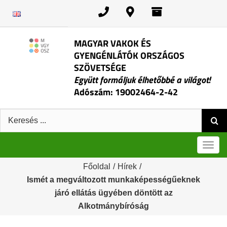
Kihagyás
MAGYAR VAKOK ÉS
GYENGÉNLÁTÓK ORSZÁGOS
SZÖVETSÉGE
Együtt formáljuk élhetőbbé a világot!
Adószám: 19002464-2-42
Keresés:
Men
Főoldal
/
Hírek
/
Ismét a megváltozott munkaképességűeknek
járó ellátás ügyében döntött az
Alkotmánybíróság