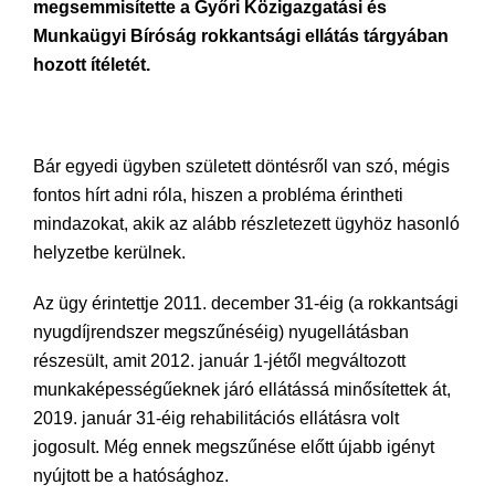
megsemmisítette a Győri Közigazgatási és
Munkaügyi Bíróság rokkantsági ellátás tárgyában
hozott ítéletét.
Bár egyedi ügyben született döntésről van szó, mégis
fontos hírt adni róla, hiszen a probléma érintheti
mindazokat, akik az alább részletezett ügyhöz hasonló
helyzetbe kerülnek.
Az ügy érintettje 2011. december 31-éig (a rokkantsági
nyugdíjrendszer megszűnéséig) nyugellátásban
részesült, amit 2012. január 1-jétől megváltozott
munkaképességűeknek járó ellátássá minősítettek át,
2019. január 31-éig rehabilitációs ellátásra volt
jogosult. Még ennek megszűnése előtt újabb igényt
nyújtott be a hatósághoz.