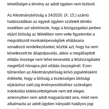
lehetőséget a törvény az adott ügyben nem biztosít.
Az Alkotmánybíróság a 24/2020. (X. 15.) számú
határozatában az egyedi ügyben született döntés
esetében azt sérelmezte, hogy a közigazgatási perben
eljáró bíróság az ítéletében nem vette figyelembe a
megváltozott munkaképességűek ellátásaira
vonatkozó rendelkezéseket, köztük azt, hogy ha nem
következett be állapotjavulás, akkor a megállapított
ellátás összege nem lehet kevesebb a felülvizsgálatot
megelőző hónapra járó ellátás összegénél. Ezen
túlmenően az Alkotmánybíróság kirívó jogsértésként
értékelte, hogy a bíróság a tisztességes bírósági
eljáráshoz való jog érvényesüléséhez szükséges
indokolási kötelezettségének nem tett eleget,
amennyiben nem adott magyarázatot arra, miért nem
alkalmazta az adott ügyben irányadó hatályos jogi