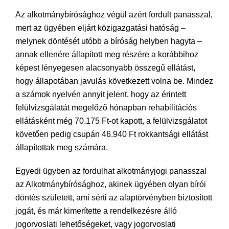
Az alkotmánybírósághoz végül azért fordult panasszal,
mert az ügyében eljárt közigazgatási hatóság –
melynek döntését utóbb a bíróság helyben hagyta –
annak ellenére állapított meg részére a korábbihoz
képest lényegesen alacsonyabb összegű ellátást,
hogy állapotában javulás következett volna be. Mindez
a számok nyelvén annyit jelent, hogy az érintett
felülvizsgálatát megelőző hónapban rehabilitációs
ellátásként még 70.175 Ft-ot kapott, a felülvizsgálatot
követően pedig csupán 46.940 Ft rokkantsági ellátást
állapítottak meg számára.
Egyedi ügyben az fordulhat alkotmányjogi panasszal
az Alkotmánybírósághoz, akinek ügyében olyan bírói
döntés született, ami sérti az alaptörvényben biztosított
jogát, és már kimerítette a rendelkezésre álló
jogorvoslati lehetőségeket, vagy jogorvoslati