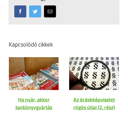
Facebook
Twitter
Email:
Kapcsolódó cikkek
Ha nyár, akkor
Az érdekképviselet
tankönyvgyártás
rögös útjai (2. rész)