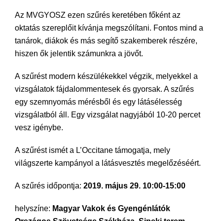
Az MVGYOSZ ezen szűrés keretében főként az
oktatás szereplőit kívánja megszólítani. Fontos mind a
tanárok, diákok és más segítő szakemberek részére,
hiszen ők jelentik számunkra a jövőt.
A szűrést modern készülékekkel végzik, melyekkel a
vizsgálatok fájdalommentesek és gyorsak. A szűrés
egy szemnyomás mérésből és egy látásélesség
vizsgálatból áll. Egy vizsgálat nagyjából 10-20 percet
vesz igénybe.
A szűrést ismét a L’Occitane támogatja, mely
világszerte kampányol a látásvesztés megelőzéséért.
A szűrés időpontja:
2019. május 29. 10:00-15:00
helyszíne:
Magyar Vakok és Gyengénlátók