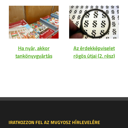
Ha nyár, akkor
Az érdekképviselet
tankönyvgyártás
rögös útjai (2. rész)
IRATKOZZON FEL AZ MVGYOSZ HÍRLEVELÉRE