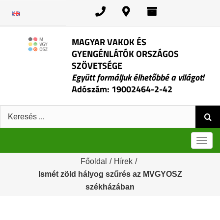
Kihagyás
MAGYAR VAKOK ÉS
GYENGÉNLÁTÓK ORSZÁGOS
SZÖVETSÉGE
Együtt formáljuk élhetőbbé a világot!
Adószám: 19002464-2-42
Keresés:
Men
Főoldal
/
Hírek
/
Ismét zöld hályog szűrés az MVGYOSZ
székházában