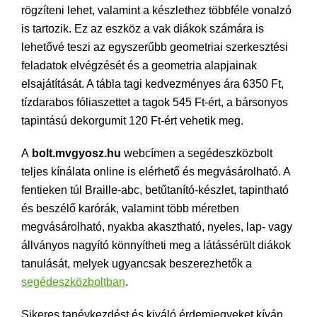
rögzíteni lehet, valamint a készlethez többféle vonalzó
is tartozik. Ez az eszköz a vak diákok számára is
lehetővé teszi az egyszerűbb geometriai szerkesztési
feladatok elvégzését és a geometria alapjainak
elsajátítását. A tábla tagi kedvezményes ára 6350 Ft,
tízdarabos fóliaszettet a tagok 545 Ft-ért, a bársonyos
tapintású dekorgumit 120 Ft-ért vehetik meg.
A
bolt.mvgyosz.hu
webcímen a segédeszközbolt
teljes kínálata online is elérhető és megvásárolható. A
fentieken túl Braille-abc, betűtanító-készlet, tapintható
és beszélő karórák, valamint több méretben
megvásárolható, nyakba akasztható, nyeles, lap- vagy
állványos nagyító könnyítheti meg a látássérült diákok
tanulását, melyek ugyancsak beszerezhetők a
segédeszközboltban
.
Sikeres tanévkezdést és kiváló érdemjegyeket kíván