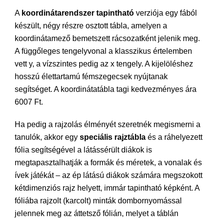
A
koordinátarendszer tapintható
verziója egy fából
készült, négy részre osztott tábla, amelyen a
koordinátamező bemetszett rácsozatként jelenik meg.
A függőleges tengelyvonal a klasszikus értelemben
vett y, a vízszintes pedig az x tengely. A kijelöléshez
hosszú élettartamú fémszegecsek nyújtanak
segítséget. A koordinátatábla tagi kedvezményes ára
6007 Ft.
Ha pedig a rajzolás élményét szeretnék megismerni a
tanulók, akkor egy
speciális rajztábla
és a ráhelyezett
fólia segítségével a látássérült diákok is
megtapasztalhatják a formák és méretek, a vonalak és
ívek játékát – az ép látású diákok számára megszokott
kétdimenziós rajz helyett, immár tapintható képként. A
fóliába rajzolt (karcolt) minták dombornyomással
jelennek meg az áttetsző fólián, melyet a táblán