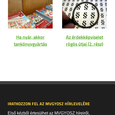
Ha nyár, akkor
Az érdekképviselet
tankönyvgyártás
rögös útjai (2. rész)
IRATKOZZON FEL AZ MVGYOSZ HÍRLEVELÉRE
Első kézből értesülhet az MVGYOSZ híreiről,