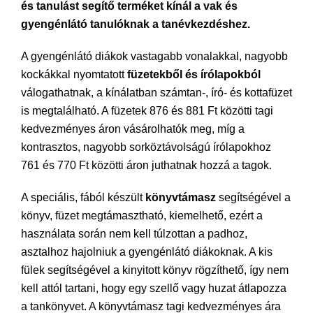
és tanulást segítő terméket kínál a vak és
gyengénlátó tanulóknak a tanévkezdéshez.
A gyengénlátó diákok vastagabb vonalakkal, nagyobb
kockákkal nyomtatott
füzetekből és írólapokból
válogathatnak, a kínálatban számtan-, író- és kottafüzet
is megtalálható. A füzetek 876 és 881 Ft közötti tagi
kedvezményes áron vásárolhatók meg, míg a
kontrasztos, nagyobb sorköztávolságú írólapokhoz
761 és 770 Ft közötti áron juthatnak hozzá a tagok.
A speciális, fából készült
könyvtámasz
segítségével a
könyv, füzet megtámasztható, kiemelhető, ezért a
használata során nem kell túlzottan a padhoz,
asztalhoz hajolniuk a gyengénlátó diákoknak. A kis
fülek segítségével a kinyitott könyv rögzíthető, így nem
kell attól tartani, hogy egy szellő vagy huzat átlapozza
a tankönyvet. A könyvtámasz tagi kedvezményes ára