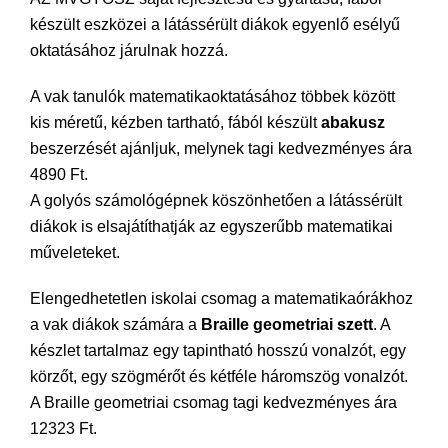
készült eszközei a látássérült diákok egyenlő esélyű
oktatásához járulnak hozzá.
A vak tanulók matematikaoktatásához többek között
kis méretű, kézben tartható, fából készült
abakusz
beszerzését ajánljuk, melynek tagi kedvezményes ára
4890 Ft.
A golyós számológépnek köszönhetően a látássérült
diákok is elsajátíthatják az egyszerűbb matematikai
műveleteket.
Elengedhetetlen iskolai csomag a matematikaórákhoz
a vak diákok számára a
Braille geometriai szett
. A
készlet tartalmaz egy tapintható hosszú vonalzót, egy
körzőt, egy szögmérőt és kétféle háromszög vonalzót.
A Braille geometriai csomag tagi kedvezményes ára
12323 Ft.