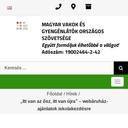
Kihagyás
MAGYAR VAKOK ÉS
GYENGÉNLÁTÓK ORSZÁGOS
SZÖVETSÉGE
Együtt formáljuk élhetőbbé a világot!
Adószám: 19002464-2-42
Keresés:
Men
Főoldal
/
Hírek
/
„Itt van az ősz, itt van újra” – webáruház-
ajánlatok iskolakezdésre