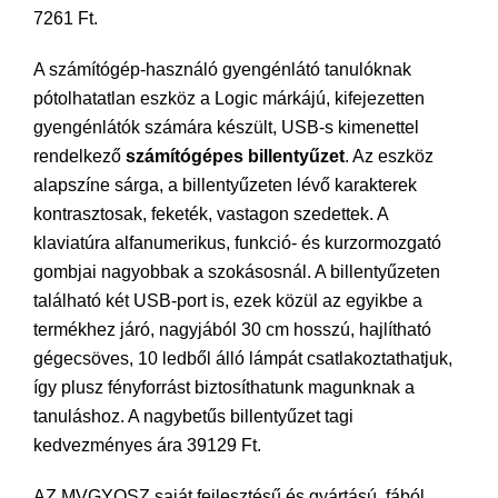
7261 Ft.
A számítógép-használó gyengénlátó tanulóknak
pótolhatatlan eszköz a Logic márkájú, kifejezetten
gyengénlátók számára készült, USB-s kimenettel
rendelkező
számítógépes billentyűzet
. Az eszköz
alapszíne sárga, a billentyűzeten lévő karakterek
kontrasztosak, feketék, vastagon szedettek. A
klaviatúra alfanumerikus, funkció- és kurzormozgató
gombjai nagyobbak a szokásosnál. A billentyűzeten
található két USB-port is, ezek közül az egyikbe a
termékhez járó, nagyjából 30 cm hosszú, hajlítható
gégecsöves, 10 ledből álló lámpát csatlakoztathatjuk,
így plusz fényforrást biztosíthatunk magunknak a
tanuláshoz. A nagybetűs billentyűzet tagi
kedvezményes ára 39129 Ft.
AZ MVGYOSZ saját fejlesztésű és gyártású, fából