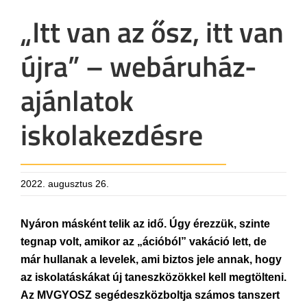
„Itt van az ősz, itt van
újra” – webáruház-
ajánlatok
iskolakezdésre
2022. augusztus 26.
Nyáron másként telik az idő. Úgy érezzük, szinte
tegnap volt, amikor az „ációból” vakáció lett, de
már hullanak a levelek, ami biztos jele annak, hogy
az iskolatáskákat új taneszközökkel kell megtölteni.
Az MVGYOSZ segédeszközboltja számos tanszert