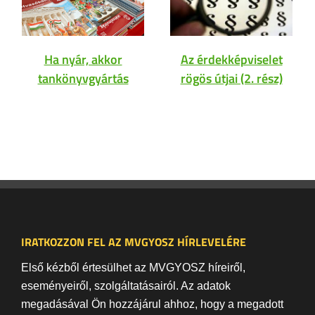
Ha nyár, akkor
Az érdekképviselet
tankönyvgyártás
rögös útjai (2. rész)
IRATKOZZON FEL AZ MVGYOSZ HÍRLEVELÉRE
Első kézből értesülhet az MVGYOSZ híreiről,
eseményeiről, szolgáltatásairól. Az adatok
megadásával Ön hozzájárul ahhoz, hogy a megadott