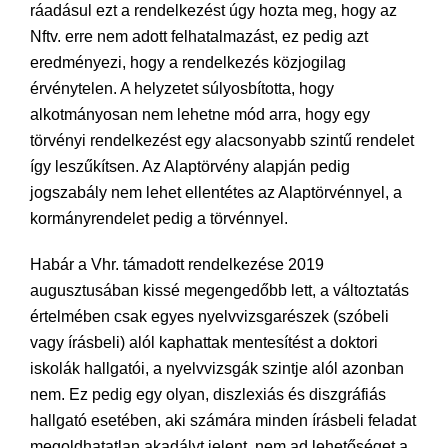
ráadásul ezt a rendelkezést úgy hozta meg, hogy az
Nftv. erre nem adott felhatalmazást, ez pedig azt
eredményezi, hogy a rendelkezés közjogilag
érvénytelen. A helyzetet súlyosbította, hogy
alkotmányosan nem lehetne mód arra, hogy egy
törvényi rendelkezést egy alacsonyabb szintű rendelet
így leszűkítsen. Az Alaptörvény alapján pedig
jogszabály nem lehet ellentétes az Alaptörvénnyel, a
kormányrendelet pedig a törvénnyel.
Habár a Vhr. támadott rendelkezése 2019
augusztusában kissé megengedőbb lett, a változtatás
értelmében csak egyes nyelvvizsgarészek (szóbeli
vagy írásbeli) alól kaphattak mentesítést a doktori
iskolák hallgatói, a nyelvvizsgák szintje alól azonban
nem. Ez pedig egy olyan, diszlexiás és diszgráfiás
hallgató esetében, aki számára minden írásbeli feladat
megoldhatatlan akadályt jelent, nem ad lehetőséget a