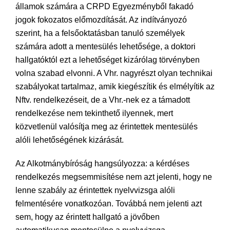
államok számára a CRPD Egyezményből fakadó
jogok fokozatos előmozdítását. Az indítványozó
szerint, ha a felsőoktatásban tanuló személyek
számára adott a mentesülés lehetősége, a doktori
hallgatóktól ezt a lehetőséget kizárólag törvényben
volna szabad elvonni. A Vhr. nagyrészt olyan technikai
szabályokat tartalmaz, amik kiegészítik és elmélyítik az
Nftv. rendelkezéseit, de a Vhr.-nek ez a támadott
rendelkezése nem tekinthető ilyennek, mert
közvetlenül valósítja meg az érintettek mentesülés
alóli lehetőségének kizárását.
Az Alkotmánybíróság hangsúlyozza: a kérdéses
rendelkezés megsemmisítése nem azt jelenti, hogy ne
lenne szabály az érintettek nyelvvizsga alóli
felmentésére vonatkozóan. Továbbá nem jelenti azt
sem, hogy az érintett hallgató a jövőben