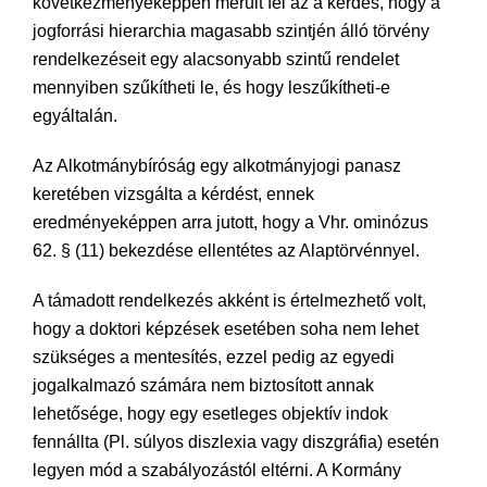
következményeképpen merült fel az a kérdés, hogy a
jogforrási hierarchia magasabb szintjén álló törvény
rendelkezéseit egy alacsonyabb szintű rendelet
mennyiben szűkítheti le, és hogy leszűkítheti-e
egyáltalán.
Az Alkotmánybíróság egy alkotmányjogi panasz
keretében vizsgálta a kérdést, ennek
eredményeképpen arra jutott, hogy a Vhr. ominózus
62. § (11) bekezdése ellentétes az Alaptörvénnyel.
A támadott rendelkezés akként is értelmezhető volt,
hogy a doktori képzések esetében soha nem lehet
szükséges a mentesítés, ezzel pedig az egyedi
jogalkalmazó számára nem biztosított annak
lehetősége, hogy egy esetleges objektív indok
fennállta (Pl. súlyos diszlexia vagy diszgráfia) esetén
legyen mód a szabályozástól eltérni. A Kormány