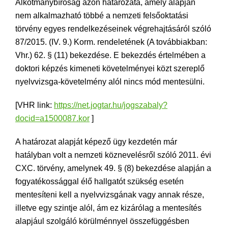
Alkotmánybíróság azon határozata, amely alapján
nem alkalmazható többé a nemzeti felsőoktatási
törvény egyes rendelkezéseinek végrehajtásáról szóló
87/2015. (IV. 9.) Korm. rendeletének (A továbbiakban:
Vhr.) 62. § (11) bekezdése. E bekezdés értelmében a
doktori képzés kimeneti követelményei közt szereplő
nyelvvizsga-követelmény alól nincs mód mentesülni.
[VHR link:
https://net.jogtar.hu/jogszabaly?
docid=a1500087.kor
]
A határozat alapját képező ügy kezdetén már
hatályban volt a nemzeti köznevelésről szóló 2011. évi
CXC. törvény, amelynek 49. § (8) bekezdése alapján a
fogyatékossággal élő hallgatót szükség esetén
mentesíteni kell a nyelvvizsgának vagy annak része,
illetve egy szintje alól, ám ez kizárólag a mentesítés
alapjául szolgáló körülménnyel összefüggésben