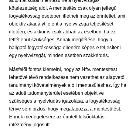
automatikusan mentesülne a nyelvvizsga-
kötelezettség alól. A mentesítés csak olyan jellegű
fogyatékosság esetében illetheti meg az érintettet, ami
objektív akadályt jelent a nyelvvizsga teljesítését
illetően, és akkor is csak abban az esetben, ha ez
feltétlenül szükséges. Annak megítélése, hogy a
hallgató fogyatékossága ellenére képes-e teljesíteni
egy nyelvvizsgát, minden esetben szakkérdés.
Másfelől fontos kiemelni, hogy az Nftv. mentesítést
lehetővé tévő rendelkezése nem vezethet az alapvető
tanulmányi követelmények alóli mentesüléshez. Így ha
az adott tudományterület esetében objektíve
szükséges a nyelvtudás igazolása, a fogyatékosság
ténye sem biztos, hogy megalapozza a mentesülést.
Ennek mérlegelésére az érintett felsőoktatási
intézmény jogosult.