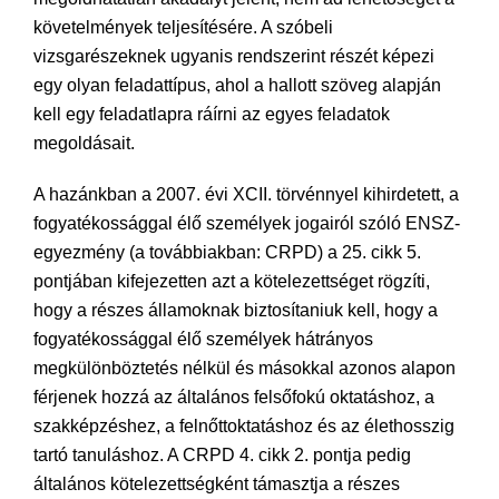
követelmények teljesítésére. A szóbeli
vizsgarészeknek ugyanis rendszerint részét képezi
egy olyan feladattípus, ahol a hallott szöveg alapján
kell egy feladatlapra ráírni az egyes feladatok
megoldásait.
A hazánkban a 2007. évi XCII. törvénnyel kihirdetett, a
fogyatékossággal élő személyek jogairól szóló ENSZ-
egyezmény (a továbbiakban: CRPD) a 25. cikk 5.
pontjában kifejezetten azt a kötelezettséget rögzíti,
hogy a részes államoknak biztosítaniuk kell, hogy a
fogyatékossággal élő személyek hátrányos
megkülönböztetés nélkül és másokkal azonos alapon
férjenek hozzá az általános felsőfokú oktatáshoz, a
szakképzéshez, a felnőttoktatáshoz és az élethosszig
tartó tanuláshoz. A CRPD 4. cikk 2. pontja pedig
általános kötelezettségként támasztja a részes