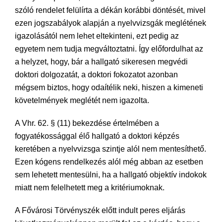
szóló rendelet felülírta a dékán korábbi döntését, mivel
ezen jogszabályok alapján a nyelvvizsgák meglétének
igazolásától nem lehet eltekinteni, ezt pedig az
egyetem nem tudja megváltoztatni. Így előfordulhat az
a helyzet, hogy, bár a hallgató sikeresen megvédi
doktori dolgozatát, a doktori fokozatot azonban
mégsem biztos, hogy odaítélik neki, hiszen a kimeneti
követelmények meglétét nem igazolta.
A Vhr. 62. § (11) bekezdése értelmében a
fogyatékossággal élő hallgató a doktori képzés
keretében a nyelvvizsga szintje alól nem mentesíthető.
Ezen kógens rendelkezés alól még abban az esetben
sem lehetett mentesülni, ha a hallgató objektív indokok
miatt nem felelhetett meg a kritériumoknak.
A Fővárosi Törvényszék előtt indult peres eljárás