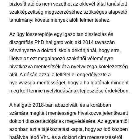
biztosítható és nem vezethet az oklevél által tanúsított
szakképzettség megszerzéséhez szükséges alapvető
tanulmányi követelmények alóli felmentéshez.
Az ügy főszereplője egy igazoltan diszlexiás és
diszgráfiás PhD hallgató volt, aki 2014 tavaszán
kérvényezte a doktori iskola dékánjánál, hogy erre,
illetve az ezt megalapozó szakértői véleményre
hivatkozva mentesítsék őt a nyelvvizsga-kötelezettség
alól. A dékán azzal a feltétellel engedélyezte a
nyelvvizsga-mentességet, hogy a hallgatónak mindent
meg kell tennie nyelvtudásának fejlesztése érdekében.
A hallgató 2018-ban abszolvált, és a korábban
számára megítélt mentességre hivatkozva jelentkezett
doktori disszertációjának megvédésére. Az egyetemtől
azonban azt a tájékoztatást kapta, hogy az idő közben
hatályba lépő Vhr., és a doktori cím megszerzéséről