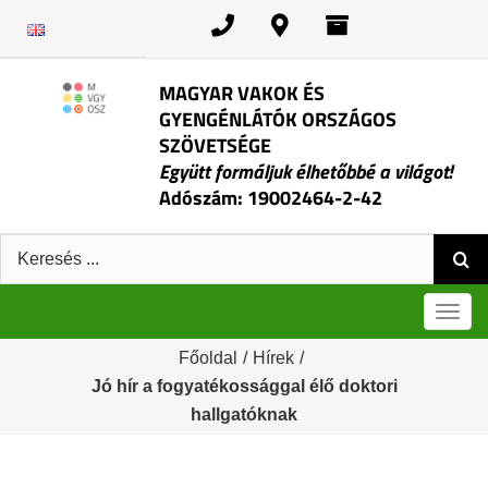
Kihagyás
MAGYAR VAKOK ÉS
GYENGÉNLÁTÓK ORSZÁGOS
SZÖVETSÉGE
Együtt formáljuk élhetőbbé a világot!
Adószám: 19002464-2-42
Keresés:
Men
Főoldal
/
Hírek
/
Jó hír a fogyatékossággal élő doktori
hallgatóknak