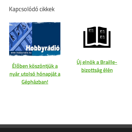
Kapcsolódó cikkek
Új elnök a Braille-
Élőben köszöntjük a
bizottság élén
nyár utolsó hónapját a
Gépházban!