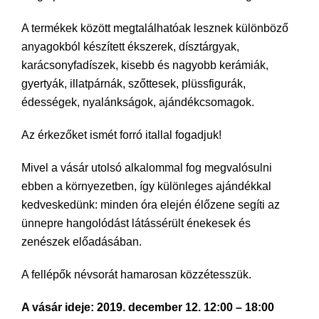
A termékek között megtalálhatóak lesznek különböző
anyagokból készített ékszerek, dísztárgyak,
karácsonyfadíszek, kisebb és nagyobb kerámiák,
gyertyák, illatpárnák, szőttesek, plüssfigurák,
édességek, nyalánkságok, ajándékcsomagok.
Az érkezőket ismét forró itallal fogadjuk!
Mivel a vásár utolsó alkalommal fog megvalósulni
ebben a környezetben, így különleges ajándékkal
kedveskedünk: minden óra elején élőzene segíti az
ünnepre hangolódást látássérült énekesek és
zenészek előadásában.
A fellépők névsorát hamarosan közzétesszük.
A vásár ideje: 2019. december 12. 12:00 – 18:00