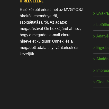
HÍRLEVELÉRE
Első kézből értesülhet az MVGYOSZ
Gyakran
híreiről, eseményeiről,
szolgáltatásairól. Az adatok
Letölt
megadásával Ön hozzájárul ahhoz,
hogy a megadott e-mail címre
Adatvé
hírlevelet küldjünk Önnek, és a
Egyéb 
megadott adatait nyilvántartsuk és
kezeljük.
Általán
Impres
Oldalt