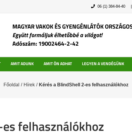
06 (1) 384-84-40
MAGYAR VAKOK ÉS GYENGÉNLÁTÓK ORSZÁGO
Együtt formáljuk élhetőbbé a világot!
Adószám: 19002464-2-42
T
AMIT ADUNK
AMIT ÖN ADHAT
LEGYEN A VENDÉGÜNK
Főoldal
/
Hírek
/
Kérés a BlindShell 2-es felhasználókhoz
2-es felhasználókhoz