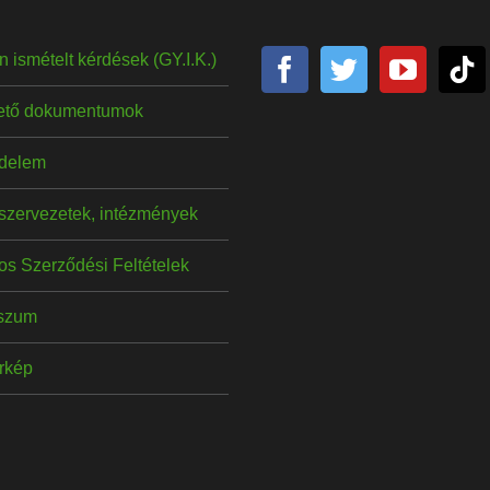
 ismételt kérdések (GY.I.K.)
hető dokumentumok
delem
szervezetek, intézmények
os Szerződési Feltételek
szum
érkép