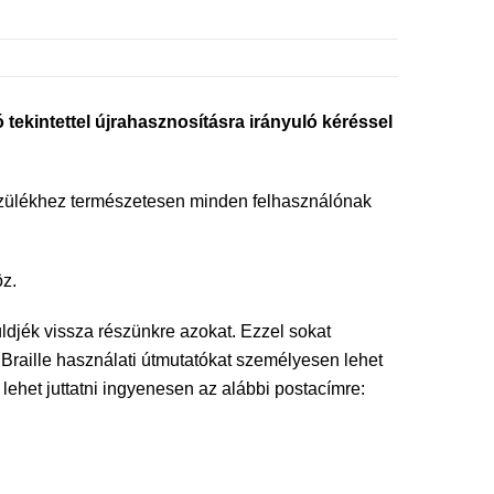
kintettel újrahasznosításra irányuló kéréssel
készülékhez természetesen minden felhasználónak
öz.
küldjék vissza részünkre azokat. Ezzel sokat
 Braille használati útmutatókat személyesen lehet
ehet juttatni ingyenesen az alábbi postacímre: