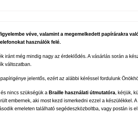
elembe véve, valamint a megemelkedett papírárakra való te
elefonokat használók felé.
ülék iránt még mindig nagy az érdeklődés. A vásárlás során a 
sík változatban.
 papírigénye jelentős, ezért az alábbi kéréssel fordulunk Önökh
, és nincs szükségük a
Braille használati útmutatóra
, kérjük, 
érült embernek, aki most kezd ismerkedni ezzel a készülékkel. A
odik emeleten található segédeszközboltba, vagy postán is el l