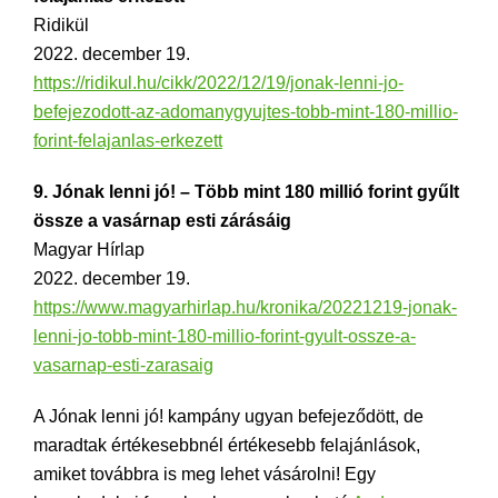
Ridikül
2022. december 19.
https://ridikul.hu/cikk/2022/12/19/jonak-lenni-jo-
befejezodott-az-adomanygyujtes-tobb-mint-180-millio-
forint-felajanlas-erkezett
9. Jónak lenni jó! – Több mint 180 millió forint gyűlt
össze a vasárnap esti zárásáig
Magyar Hírlap
2022. december 19.
https://www.magyarhirlap.hu/kronika/20221219-jonak-
lenni-jo-tobb-mint-180-millio-forint-gyult-ossze-a-
vasarnap-esti-zarasaig
A Jónak lenni jó! kampány ugyan befejeződött, de
maradtak értékesebbnél értékesebb felajánlások,
amiket továbbra is meg lehet vásárolni! Egy