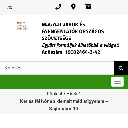
Kihagyás
MAGYAR VAKOK ÉS
GYENGÉNLÁTÓK ORSZÁGOS
SZÖVETSÉGE
Együtt formáljuk élhetőbbé a világot!
Adószám: 19002464-2-42
Keresés:
Men
Főoldal
/
Hírek
/
Két és fél hónap kiemelt médiafigyelem –
Sajtótükör 10.