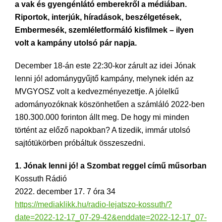
a vak és gyengénlátó emberekről a médiában.
Riportok, interjúk, híradások, beszélgetések,
Embermesék, szemléletformáló kisfilmek – ilyen
volt a kampány utolsó pár napja.
December 18-án este 22:30-kor zárult az idei Jónak
lenni jó! adománygyűjtő kampány, melynek idén az
MVGYOSZ volt a kedvezményezettje. A jólelkű
adományozóknak köszönhetően a számláló 2022-ben
180.300.000 forinton állt meg. De hogy mi minden
történt az előző napokban? A tizedik, immár utolsó
sajtótükörben próbáltuk összeszedni.
1. Jónak lenni jó! a Szombat reggel című műsorban
Kossuth Rádió
2022. december 17. 7 óra 34
https://mediaklikk.hu/radio-lejatszo-kossuth/?
date=2022-12-17_07-29-42&enddate=2022-12-17_07-