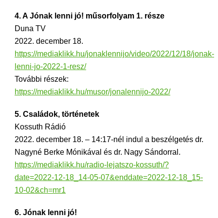
4. A Jónak lenni jó! műsorfolyam 1. része
Duna TV
2022. december 18.
https://mediaklikk.hu/jonaklennijo/video/2022/12/18/jonak-
lenni-jo-2022-1-resz/
További részek:
https://mediaklikk.hu/musor/jonalennijo-2022/
5. Családok, történetek
Kossuth Rádió
2022. december 18. – 14:17-nél indul a beszélgetés dr.
Nagyné Berke Mónikával és dr. Nagy Sándorral.
https://mediaklikk.hu/radio-lejatszo-kossuth/?
date=2022-12-18_14-05-07&enddate=2022-12-18_15-
10-02&ch=mr1
6. Jónak lenni jó!