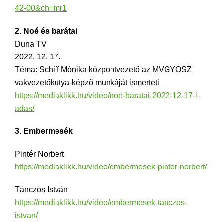
42-00&ch=mr1
2. Noé és barátai
Duna TV
2022. 12. 17.
Téma: Schiff Mónika központvezető az MVGYOSZ
vakvezetőkutya-képző munkáját ismerteti
https://mediaklikk.hu/video/noe-baratai-2022-12-17-i-
adas/
3. Embermesék
Pintér Norbert
https://mediaklikk.hu/video/embermesek-pinter-norbert/
Tánczos István
https://mediaklikk.hu/video/embermesek-tanczos-
istvan/