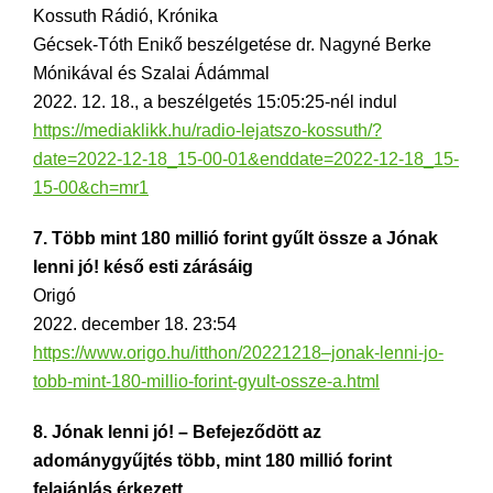
Kossuth Rádió, Krónika
Gécsek-Tóth Enikő beszélgetése dr. Nagyné Berke
Mónikával és Szalai Ádámmal
2022. 12. 18., a beszélgetés 15:05:25-nél indul
https://mediaklikk.hu/radio-lejatszo-kossuth/?
date=2022-12-18_15-00-01&enddate=2022-12-18_15-
15-00&ch=mr1
7. Több mint 180 millió forint gyűlt össze a Jónak
lenni jó! késő esti zárásáig
Origó
2022. december 18. 23:54
https://www.origo.hu/itthon/20221218–jonak-lenni-jo-
tobb-mint-180-millio-forint-gyult-ossze-a.html
8. Jónak lenni jó! – Befejeződött az
adománygyűjtés több, mint 180 millió forint
felajánlás érkezett