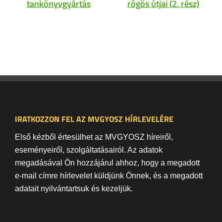
tankönyvgyártás
rögös útjai (2. rész)
IRATKOZZON FEL AZ MVGYOSZ HÍRLEVELÉRE
Első kézből értesülhet az MVGYOSZ híreiről,
eseményeiről, szolgáltatásairól. Az adatok
megadásával Ön hozzájárul ahhoz, hogy a megadott
e-mail címre hírlevelet küldjünk Önnek, és a megadott
adatait nyilvántartsuk és kezeljük.