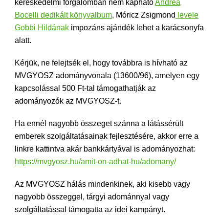
kereskedelmi forgalomban nem kapható
Andrea
Bocelli dedikált könyvalbum
, Móricz Zsigmond
levele
Gobbi Hildának
impozáns ajándék lehet a karácsonyfa
alatt.
Kérjük, ne felejtsék el, hogy továbbra is hívható az
MVGYOSZ adományvonala (13600/96), amelyen egy
kapcsolással 500 Ft-tal támogathatják az
adományozók az MVGYOSZ-t.
Ha ennél nagyobb összeget szánna a látássérült
emberek szolgáltatásainak fejlesztésére, akkor erre a
linkre kattintva akár bankkártyával is adományozhat:
https://mvgyosz.hu/amit-on-adhat-hu/adomany/
Az MVGYOSZ hálás mindenkinek, aki kisebb vagy
nagyobb összeggel, tárgyi adománnyal vagy
szolgáltatással támogatta az idei kampányt.