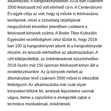
alkalmazást. A hangoskönyvtárban 2018-ban csaknem
3500 felolvasott mű volt elérhető cd-n. A Centenáriumi
Év egyik célja az volt, hogy új művek is felolvasásra
kerüljenek, mivel a szövetség stúdiójának
megszűnését követően jelentősen csökkent a
felolvasott könyvek száma. A Bodor Tibor Kulturális
Egyesület vezetőségével célul tűztük ki, hogy 2018-
ban 100 új hangoskönyvet adunk át a hangoskönyvtár
részére, és tesszük elérhetővé az alkalmazásban. A
célt túlteljesítettük, az önkénteseknek köszönhetően
2018 őszén már 150 újonnan felolvasott könyv állt a
rendelkezésünkre. Az új könyvek mellett az
állományban lévő csaknem 3500 művet is elkezdtük
feldolgozni. Az alkalmazásba már csak olyan
könyveket töltünk fel, amelyek fejezetekre vannak
vágva, illetve a zajszűrést is elvégezték rajtuk a
technikus munkatársak, önkéntesek.