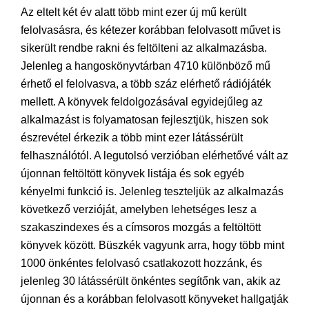
Az eltelt két év alatt több mint ezer új mű került
felolvasásra, és kétezer korábban felolvasott művet is
sikerült rendbe rakni és feltölteni az alkalmazásba.
Jelenleg a hangoskönyvtárban 4710 különböző mű
érhető el felolvasva, a több száz elérhető rádiójáték
mellett. A könyvek feldolgozásával egyidejűleg az
alkalmazást is folyamatosan fejlesztjük, hiszen sok
észrevétel érkezik a több mint ezer látássérült
felhasználótól. A legutolsó verzióban elérhetővé vált az
újonnan feltöltött könyvek listája és sok egyéb
kényelmi funkció is. Jelenleg teszteljük az alkalmazás
következő verzióját, amelyben lehetséges lesz a
szakaszindexes és a címsoros mozgás a feltöltött
könyvek között. Büszkék vagyunk arra, hogy több mint
1000 önkéntes felolvasó csatlakozott hozzánk, és
jelenleg 30 látássérült önkéntes segítőnk van, akik az
újonnan és a korábban felolvasott könyveket hallgatják