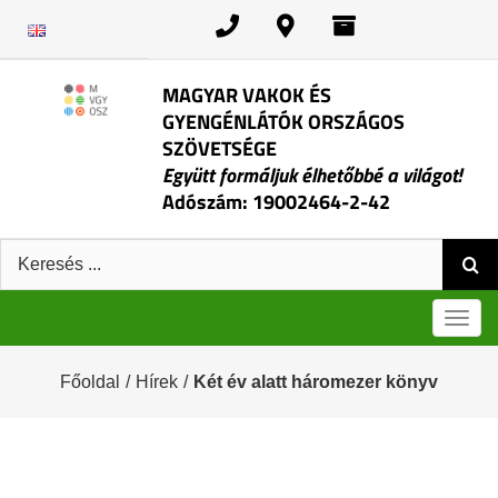
Kihagyás
MAGYAR VAKOK ÉS
GYENGÉNLÁTÓK ORSZÁGOS
SZÖVETSÉGE
Együtt formáljuk élhetőbbé a világot!
Adószám: 19002464-2-42
Keresés:
Men
Főoldal
/
Hírek
/
Két év alatt háromezer könyv