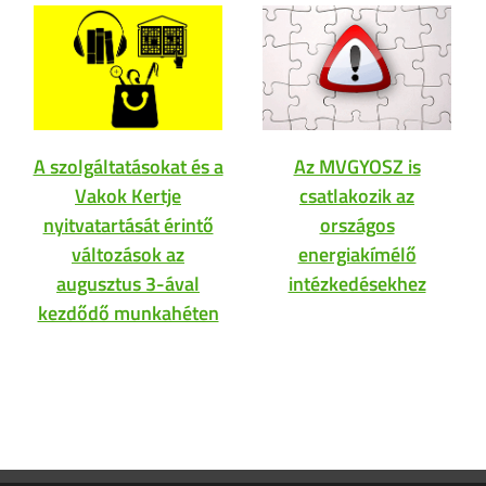
A szolgáltatásokat és a
Az MVGYOSZ is
Vakok Kertje
csatlakozik az
nyitvatartását érintő
országos
változások az
energiakímélő
augusztus 3-ával
intézkedésekhez
kezdődő munkahéten