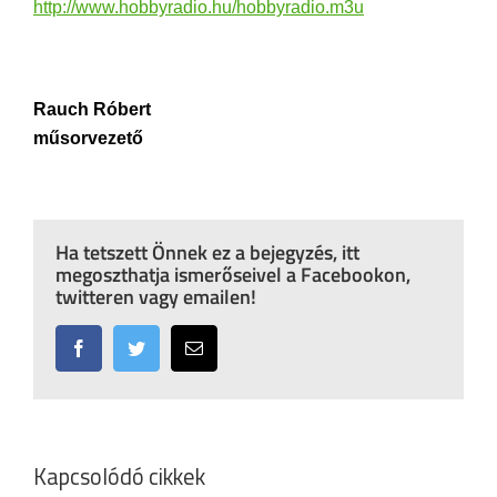
http://www.hobbyradio.hu/hobbyradio.m3u
Rauch Róbert
műsorvezető
Ha tetszett Önnek ez a bejegyzés, itt
megoszthatja ismerőseivel a Facebookon,
twitteren vagy emailen!
Facebook
Twitter
Email:
Kapcsolódó cikkek