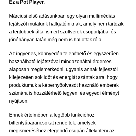
Ez a Pot Player.
Márciusi első adásunkban egy olyan multimédiás
lejátszót mutatunk hallgatóinknak, amely nem tartozik
a legtöbbek által ismert szoftverek csoportjába, és
jónéhányan talán még nem is hallottak róla.
Az ingyenes, könnyedén telepíthető és egyszerűen
használható lejátszóval mindazonáltal érdemes
alaposan megismerkedni, ugyanis annak fejlesztői
kifejezetten sok időt és energiát szántak arra, hogy
produktumuk a képernyőolvasót használó emberek
számára is hozzáférhető legyen, és egyedi élményt
nyújtson.
Ennek értelmében a legtöbb funkcióhoz
billentyűparancsokat rendeltek, amelyek
megismeréséhez elegendő csupán áttekinteni az