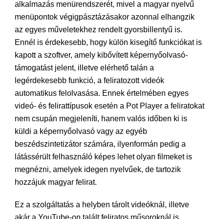
alkalmazás menürendszerét, mivel a magyar nyelvű
menüpontok végigpásztázásakor azonnal elhangzik
az egyes műveletekhez rendelt gyorsbillentyű is.
Ennél is érdekesebb, hogy külön kisegítő funkciókat is
kapott a szoftver, amely kibővített képernyőolvasó-
támogatást jelent, illetve elérhető talán a
legérdekesebb funkció, a feliratozott videók
automatikus felolvasása. Ennek értelmében egyes
videó- és felirattípusok esetén a Pot Player a feliratokat
nem csupán megjeleníti, hanem valós időben ki is
küldi a képernyőolvasó vagy az egyéb
beszédszintetizátor számára, ilyenformán pedig a
látássérült felhasználó képes lehet olyan filmeket is
megnézni, amelyek idegen nyelvűek, de tartozik
hozzájuk magyar felirat.
Ez a szolgáltatás a helyben tárolt videóknál, illetve
akár a YouTube-on talált feliratos műsoroknál is