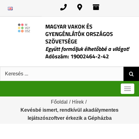
Kihagyás
MAGYAR VAKOK ÉS
GYENGÉNLÁTÓK ORSZÁGOS
SZÖVETSÉGE
Együtt formáljuk élhetőbbé a világot!
Adószám: 19002464-2-42
Keresés:
Men
Főoldal
/
Hírek
/
Kevésbé ismert, rendkívül akadálymentes
lejátszószoftver érkezik a Gépházba