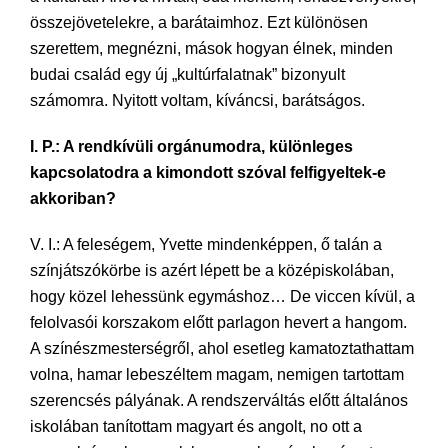
összejövetelekre, a barátaimhoz. Ezt különösen
szerettem, megnézni, mások hogyan élnek, minden
budai család egy új „kultúrfalatnak” bizonyult
számomra. Nyitott voltam, kíváncsi, barátságos.
I. P.: A rendkívüli orgánumodra, különleges
kapcsolatodra a kimondott szóval felfigyeltek-e
akkoriban?
V. I.: A feleségem, Yvette mindenképpen, ő talán a
színjátszókörbe is azért lépett be a középiskolában,
hogy közel lehessünk egymáshoz… De viccen kívül, a
felolvasói korszakom előtt parlagon hevert a hangom.
A színészmesterségről, ahol esetleg kamatoztathattam
volna, hamar lebeszéltem magam, nemigen tartottam
szerencsés pályának. A rendszerváltás előtt általános
iskolában tanítottam magyart és angolt, no ott a