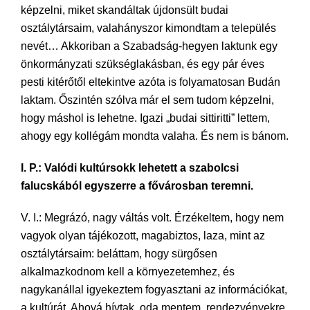
képzelni, miket skandáltak újdonsült budai
osztálytársaim, valahányszor kimondtam a település
nevét… Akkoriban a Szabadság-hegyen laktunk egy
önkormányzati szükséglakásban, és egy pár éves
pesti kitérőtől eltekintve azóta is folyamatosan Budán
laktam. Őszintén szólva már el sem tudom képzelni,
hogy máshol is lehetne. Igazi „budai sittiritti” lettem,
ahogy egy kollégám mondta valaha. És nem is bánom.
I. P.: Valódi kultúrsokk lehetett a szabolcsi
falucskából egyszerre a fővárosban teremni.
V. I.: Megrázó, nagy váltás volt. Érzékeltem, hogy nem
vagyok olyan tájékozott, magabiztos, laza, mint az
osztálytársaim: beláttam, hogy sürgősen
alkalmazkodnom kell a környezetemhez, és
nagykanállal igyekeztem fogyasztani az információkat,
a kultúrát. Ahová hívtak, oda mentem, rendezvényekre,