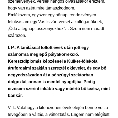
szemelvények, versek hangos olvasásakor éreztem,
hogy van azért mire támaszkodnom.
Emlékszem, egyszer egy nőnapi rendezvényen
felolvastam egy Vas István-verset a kolléganőknek,
„Óda a tegnapi asszonyokhoz”… Szem nem maradt
szárazon.
I. P.: A tanítással töltött évek után jött egy
számomra meglepő pályakorrekció.
Keresztdiplomás képzéssel a Külker-főiskola
áruforgalmi szakján szereztél oklevelet, és egy bő
negyedszázadon át a pénzügyi szektorban
dolgoztál, onnan is mentél nyugdíjba. Pedig
érzésem szerint inkább vagy műértő bölcsész, mint
bankár.
V. I.: Valahogy a kilencvenes évek elején benne volt a
levegőben a váltás, a változtatás. Engem nem elégített