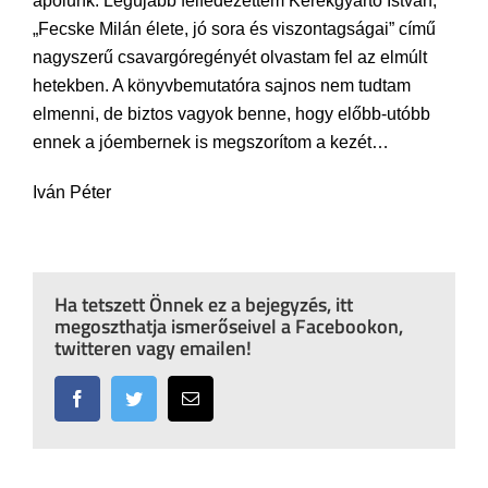
ápolunk. Legújabb felfedezettem Kerékgyártó István,
„Fecske Milán élete, jó sora és viszontagságai” című
nagyszerű csavargóregényét olvastam fel az elmúlt
hetekben. A könyvbemutatóra sajnos nem tudtam
elmenni, de biztos vagyok benne, hogy előbb-utóbb
ennek a jóembernek is megszorítom a kezét…
Iván Péter
Ha tetszett Önnek ez a bejegyzés, itt
megoszthatja ismerőseivel a Facebookon,
twitteren vagy emailen!
Facebook
Twitter
Email: