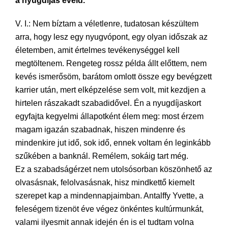
a nyugdíjas éveid.
V. I.: Nem bíztam a véletlenre, tudatosan készültem
arra, hogy lesz egy nyugvópont, egy olyan időszak az
életemben, amit értelmes tevékenységgel kell
megtöltenem. Rengeteg rossz példa állt előttem, nem
kevés ismerősöm, barátom omlott össze egy bevégzett
karrier után, mert elképzelése sem volt, mit kezdjen a
hirtelen rászakadt szabadidővel. Én a nyugdíjaskort
egyfajta kegyelmi állapotként élem meg: most érzem
magam igazán szabadnak, hiszen mindenre és
mindenkire jut idő, sok idő, ennek voltam én leginkább
szűkében a banknál. Remélem, sokáig tart még.
Ez a szabadságérzet nem utolsósorban köszönhető az
olvasásnak, felolvasásnak, hisz mindkettő kiemelt
szerepet kap a mindennapjaimban. Antalffy Yvette, a
feleségem tizenöt éve végez önkéntes kultúrmunkát,
valami ilyesmit annak idején én is el tudtam volna