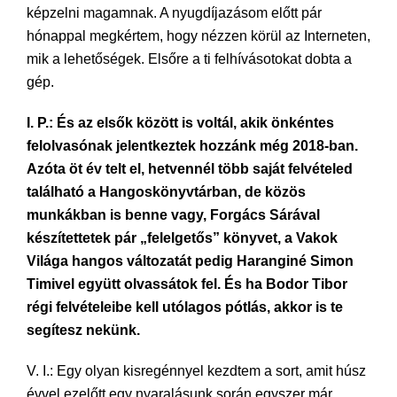
képzelni magamnak. A nyugdíjazásom előtt pár
hónappal megkértem, hogy nézzen körül az Interneten,
mik a lehetőségek. Elsőre a ti felhívásotokat dobta a
gép.
I. P.: És az elsők között is voltál, akik önkéntes
felolvasónak jelentkeztek hozzánk még 2018-ban.
Azóta öt év telt el, hetvennél több saját felvételed
található a Hangoskönyvtárban, de közös
munkákban is benne vagy, Forgács Sárával
készítettetek pár „felelgetős” könyvet, a Vakok
Világa hangos változatát pedig Haranginé Simon
Timivel együtt olvassátok fel. És ha Bodor Tibor
régi felvételeibe kell utólagos pótlás, akkor is te
segítesz nekünk.
V. I.: Egy olyan kisregénnyel kezdtem a sort, amit húsz
évvel ezelőtt egy nyaralásunk során egyszer már