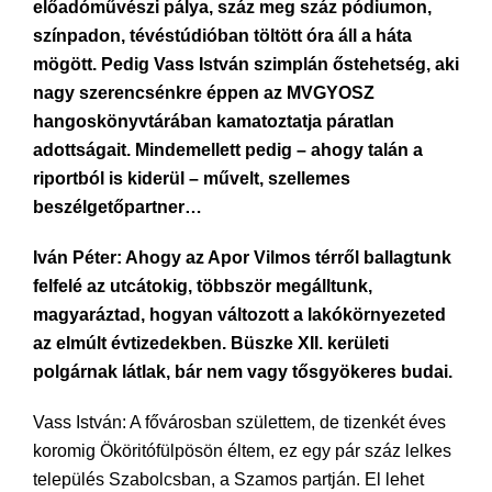
előadóművészi pálya, száz meg száz pódiumon,
színpadon, tévéstúdióban töltött óra áll a háta
mögött. Pedig Vass István szimplán őstehetség, aki
nagy szerencsénkre éppen az MVGYOSZ
hangoskönyvtárában kamatoztatja páratlan
adottságait. Mindemellett pedig – ahogy talán a
riportból is kiderül – művelt, szellemes
beszélgetőpartner…
Iván Péter: Ahogy az Apor Vilmos térről ballagtunk
felfelé az utcátokig, többször megálltunk,
magyaráztad, hogyan változott a lakókörnyezeted
az elmúlt évtizedekben. Büszke XII. kerületi
polgárnak látlak, bár nem vagy tősgyökeres budai.
Vass István: A fővárosban születtem, de tizenkét éves
koromig Ököritófülpösön éltem, ez egy pár száz lelkes
település Szabolcsban, a Szamos partján. El lehet