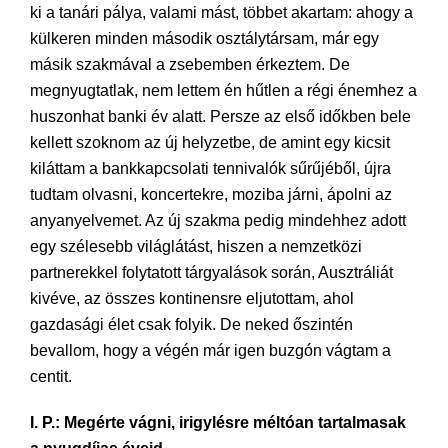
ki a tanári pálya, valami mást, többet akartam: ahogy a
külkeren minden második osztálytársam, már egy
másik szakmával a zsebemben érkeztem. De
megnyugtatlak, nem lettem én hűtlen a régi énemhez a
huszonhat banki év alatt. Persze az első időkben bele
kellett szoknom az új helyzetbe, de amint egy kicsit
kiláttam a bankkapcsolati tennivalók sűrűjéből, újra
tudtam olvasni, koncertekre, moziba járni, ápolni az
anyanyelvemet. Az új szakma pedig mindehhez adott
egy szélesebb világlátást, hiszen a nemzetközi
partnerekkel folytatott tárgyalások során, Ausztráliát
kivéve, az összes kontinensre eljutottam, ahol
gazdasági élet csak folyik. De neked őszintén
bevallom, hogy a végén már igen buzgón vágtam a
centit.
I. P.: Megérte vágni, irigylésre méltóan tartalmasak