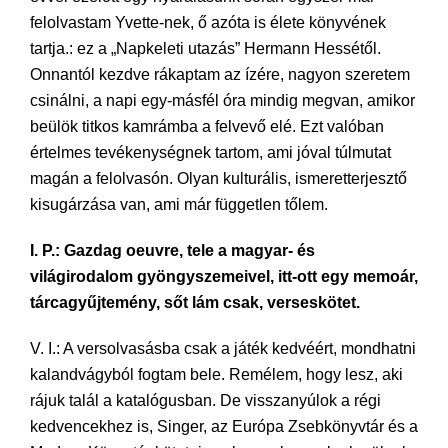
felolvastam Yvette-nek, ő azóta is élete könyvének
tartja.: ez a „Napkeleti utazás” Hermann Hessétől.
Onnantól kezdve rákaptam az ízére, nagyon szeretem
csinálni, a napi egy-másfél óra mindig megvan, amikor
beülök titkos kamrámba a felvevő elé. Ezt valóban
értelmes tevékenységnek tartom, ami jóval túlmutat
magán a felolvasón. Olyan kulturális, ismeretterjesztő
kisugárzása van, ami már független tőlem.
I. P.: Gazdag oeuvre, tele a magyar- és
világirodalom gyöngyszemeivel, itt-ott egy memoár,
tárcagyűjtemény, sőt lám csak, verseskötet.
V. I.: A versolvasásba csak a játék kedvéért, mondhatni
kalandvágyból fogtam bele. Remélem, hogy lesz, aki
rájuk talál a katalógusban. De visszanyúlok a régi
kedvencekhez is, Singer, az Európa Zsebkönyvtár és a