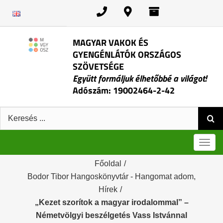
Kihagyás
MAGYAR VAKOK ÉS
GYENGÉNLÁTÓK ORSZÁGOS
SZÖVETSÉGE
Együtt formáljuk élhetőbbé a világot!
Adószám: 19002464-2-42
Keresés:
Men
Főoldal
/
Bodor Tibor Hangoskönyvtár - Hangomat adom
,
Hírek
/
„Kezet szorítok a magyar irodalommal” –
Németvölgyi beszélgetés Vass Istvánnal