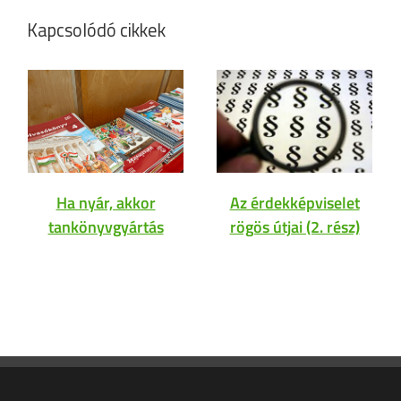
Kapcsolódó cikkek
Ha nyár, akkor
Az érdekképviselet
tankönyvgyártás
rögös útjai (2. rész)