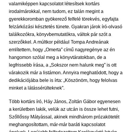
valamiképpen kapcsolatot létesítsek kortárs
irodalmárokkal, nem tudom, ez talán megint a
gyerekkoromban gyökerező felfelé törekvés, egyfajta
felzárkózási késztetés tünete. Gyakran járok író-olvasó
találkozókra, könyvbemutatókra, váltok pár szót a
szerzőkkel. A múltkor például Tompa Andreának
említettem, hogy „Omerta” című nagyregénye az én
hangomon szólal meg a könyvtáratokban, de a
legfrissebb írása, a „Sokszor nem halunk meg” is ott
várakozik már a listámon. Annyira meghatódott, hogy a
dedikációjába bele is írta: „Köszönöm, hogy felolvas
minket a látássérülteknek”.
Több kortárs író, Háy János, Zoltán Gábor egyenesen
a kerületben lakik, velük az utcán is össze lehet futni,
Szőllőssy Mátyással, akinek mindhárom prózakötetét
meghangosítottam, már-már baráti kapcsolatot