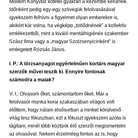
Modern Könyvtár kötetei gyakran a kezembe kerülnek.
Időnként pedig egy-egy szövegük felolvasásával
igyekszem felhívni a figyelmet olyan emberekre is,
akikért kár volna, ha végképp „törlődnének” a kollektív
emlékezetből, mint a kiváló mentálhigiénés szakember
Szász Ilma vagy a „magyar Szolzsenyicinként” is
emlegetett Rózsás János.
I. P.: A törzsanyagot egyértelműen kortárs magyar
szerzők művei teszik ki. Ennyire fontosak
számodra a maiak?
V. I.: Olvasom őket, számontartom őket. Már a
felolvasói munka korai szakaszában világos volt
előttem, hogy nálam elsősorban a minket körülvevő
világ lesz fókuszban, ezt a fókuszt igyekszem azóta is
tágítani, minél több köztünk élő szerzőt megismertetni
az olvasóval. Nekem érzelmileg fontos az is, hogy