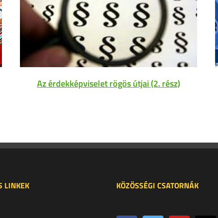
Az érdekképviselet rögös útjai (2. rész)
 LINKEK
KÖZÖSSÉGI CSATORNÁK