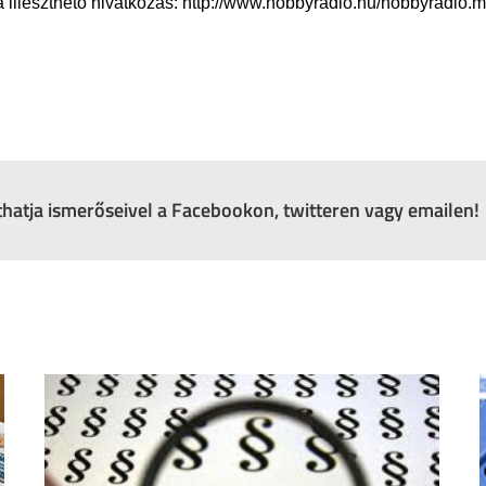
lleszthető hivatkozás: http://www.hobbyradio.hu/hobbyradio.
zthatja ismerőseivel a Facebookon, twitteren vagy emailen!