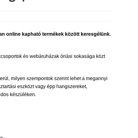
an online kapható termékek között keresgélünk.
ékcsoportok és webáruházak óriási sokasága közt
erül, milyen szempontok szerint lehet a megannyi
áztartási eszközt vagy épp hangszereket,
idos készüléken.