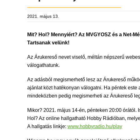
2021. május 13.
Mit? Hol? Mennyiért? Az MVGYOSZ és a Net-Médi
Tartsanak velünk!
Az Árukereső nevet viselő, méltán népszerű webes
válogathatunk.
Az adásból megismerhető lesz az Árukereső működé
ajánlat közt hatékonyan válogatni. Ha péntek este
mindeközben pedig megismerheti az Árukereső leg
Mikor? 2021. május 14-én, pénteken 20:00 órától. 
Hol? Az online hallgatható Hobby Rádióban, mely
A hallgatás linkje:
www.hobbyradio.hu/play