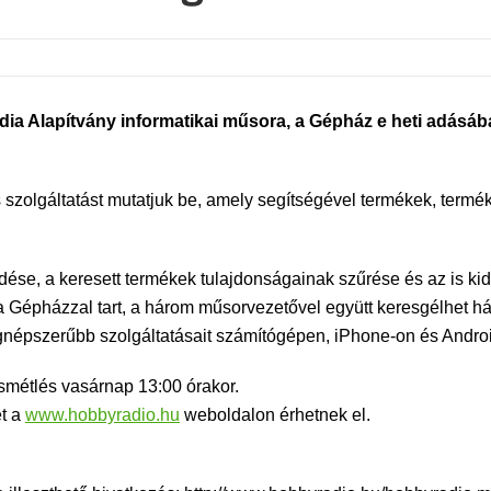
a Alapítvány informatikai műsora, a Gépház e heti adásáb
 szolgáltatást mutatjuk be, amely segítségével termékek, term
se, a keresett termékek tulajdonságainak szűrése és az is kid
 a Gépházzal tart, a három műsorvezetővel együtt keresgélhet h
népszerűbb szolgáltatásait számítógépen, iPhone-on és Andro
Ismétlés vasárnap 13:00 órakor.
et a
www.hobbyradio.hu
weboldalon érhetnek el.