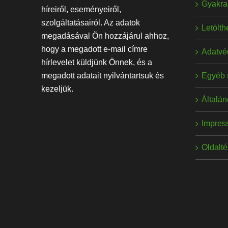
Gyakran
híreiről, eseményeiről,
szolgáltatásairól. Az adatok
Letölt
megadásával Ön hozzájárul ahhoz,
hogy a megadott e-mail címre
Adatvé
hírlevelet küldjünk Önnek, és a
Egyéb 
megadott adatait nyilvántartsuk és
kezeljük.
Általán
Impres
Oldalt