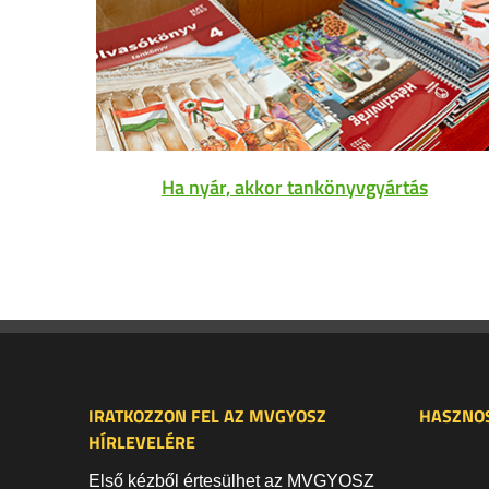
Ha nyár, akkor tankönyvgyártás
IRATKOZZON FEL AZ MVGYOSZ
HASZNOS
HÍRLEVELÉRE
Első kézből értesülhet az MVGYOSZ