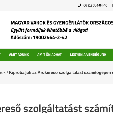
06 (1) 384-84-40
MAGYAR VAKOK ÉS GYENGÉNLÁTÓK ORSZÁGO
Együtt formáljuk élhetőbbé a világot!
Adószám: 19002464-2-42
T
AMIT ADUNK
AMIT ÖN ADHAT
LEGYEN A VENDÉGÜNK
rek
/
Kipróbáljuk az Árukereső szolgáltatást számítógépen 
ereső szolgáltatást szám