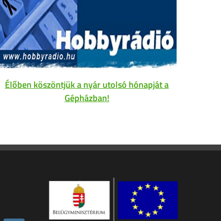
Élőben köszöntjük a nyár utolsó hónapját a
Gépházban!