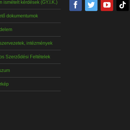
 ismételt kérdések (GY.I.K.)
hető dokumentumok
delem
szervezetek, intézmények
os Szerződési Feltételek
szum
érkép