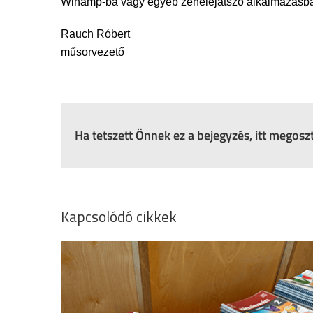
Winamp-ba vagy egyéb zenelejátszó alkalmazásba i
Rauch Róbert
műsorvezető
Ha tetszett Önnek ez a bejegyzés, itt megos
Kapcsolódó cikkek