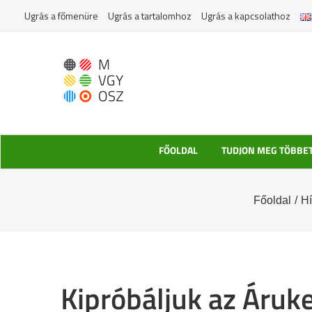
Kihagyás
Ugrás a főmenüre
Ugrás a tartalomhoz
Ugrás a kapcsolathoz
FŐOLDAL
TUDJON MEG TÖBBE
Főoldal
/
Hí
Kipróbáljuk az Áruk