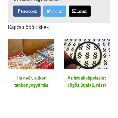
Facebook
Twitter
Email:
Kapcsolódó cikkek
Ha nyár, akkor
Az érdekképviselet
tankönyvgyártás
rögös útjai (2. rész)