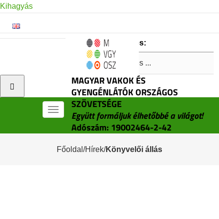
Kihagyás
Keresés:
MAGYAR VAKOK ÉS
GYENGÉNLÁTÓK ORSZÁGOS
SZÖVETSÉGE
Menü
Együtt formáljuk élhetőbbé a világot!
Adószám: 19002464-2-42
Főoldal
/
Hírek
/
Könyvelői állás