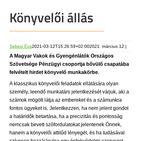
Könyvelői állás
Sebesi Éva
2021-03-12T15:26:59+02:00
2021. március 12.
|
A Magyar Vakok és Gyengénlátók Országos
Szövetsége Pénzügyi csoportja bővülő csapatába
felvételt hirdet könyvelő munkakörbe.
A klasszikus könyvelői feladatok ellátására olyan
személy, leendő munkatárs jelentkezését várjuk, aki a
számok mögött látja az embereket és a számunkra
fontos ügyeket is. Jelentkezzen, ha nem jelent gondot
a határidők betartása, ha a precizitás és pontosság
nemcsak bevett szófordulatokat jelentenek Önnek,
hanem a könyvelői attitűd lényegét, és ha tudásával
szívesen hozzájárulna egy érdekvédelmi szervezet