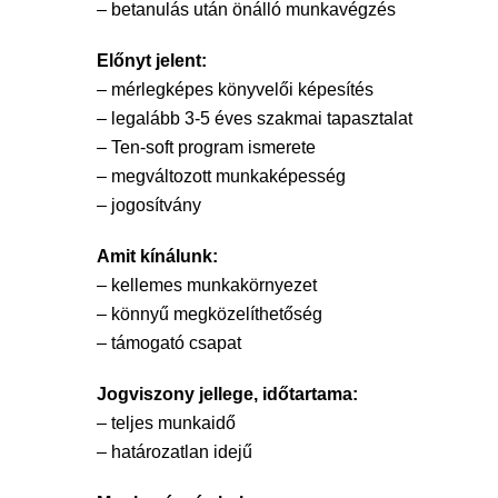
– betanulás után önálló munkavégzés
Előnyt jelent:
– mérlegképes könyvelői képesítés
– legalább 3-5 éves szakmai tapasztalat
– Ten-soft program ismerete
– megváltozott munkaképesség
– jogosítvány
Amit kínálunk:
– kellemes munkakörnyezet
– könnyű megközelíthetőség
– támogató csapat
Jogviszony jellege, időtartama:
– teljes munkaidő
– határozatlan idejű