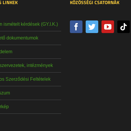
 LINKEK
KÖZÖSSÉGI CSATORNÁK
 ismételt kérdések (GY.I.K.)
hető dokumentumok
delem
szervezetek, intézmények
os Szerződési Feltételek
szum
érkép