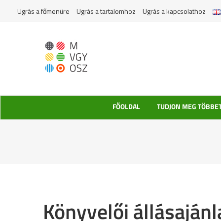
Kihagyás
Ugrás a főmenüre
Ugrás a tartalomhoz
Ugrás a kapcsolathoz
FŐOLDAL
TUDJON MEG TÖBBE
Könyvelői állásajánl