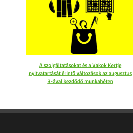
A szolgáltatásokat és a Vakok Kertje
nyitvatartását érintő változások az augusztus
3-ával kezdődő munkahéten