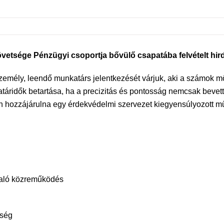
etsége Pénzügyi csoportja bővülő csapatába felvételt hi
személy, leendő munkatárs jelentkezését várjuk, aki a számok m
határidők betartása, ha a precizitás és pontosság nemcsak beve
sen hozzájárulna egy érdekvédelmi szervezet kiegyensúlyozott 
való közreműködés
tség