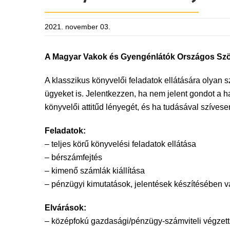
2021. november 03.
A Magyar Vakok és Gyengénlátók Országos Szöv
A klasszikus könyvelői feladatok ellátására olyan 
ügyeket is. Jelentkezzen, ha nem jelent gondot a 
könyvelői attitűd lényegét, és ha tudásával szíve
Feladatok:
– teljes körű könyvelési feladatok ellátása
– bérszámfejtés
– kimenő számlák kiállítása
– pénzügyi kimutatások, jelentések készítésében 
Elvárások:
– középfokú gazdasági/pénzügy-számviteli végzet