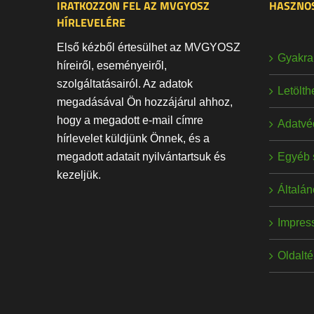
IRATKOZZON FEL AZ MVGYOSZ
HASZNOS
HÍRLEVELÉRE
Első kézből értesülhet az MVGYOSZ
Gyakran
híreiről, eseményeiről,
szolgáltatásairól. Az adatok
Letölt
megadásával Ön hozzájárul ahhoz,
hogy a megadott e-mail címre
Adatvé
hírlevelet küldjünk Önnek, és a
Egyéb 
megadott adatait nyilvántartsuk és
kezeljük.
Általán
Impres
Oldalt