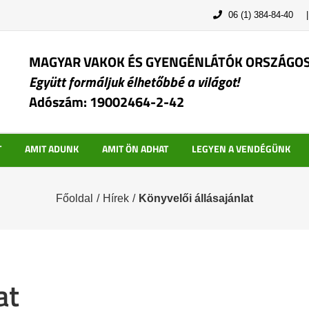
06 (1) 384-84-40
MAGYAR VAKOK ÉS GYENGÉNLÁTÓK ORSZÁGO
Együtt formáljuk élhetőbbé a világot!
Adószám: 19002464-2-42
T
AMIT ADUNK
AMIT ÖN ADHAT
LEGYEN A VENDÉGÜNK
Főoldal
/
Hírek
/
Könyvelői állásajánlat
at