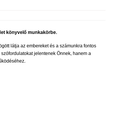
rdet könyvelő munkakörbe.
ögött látja az embereket és a számunkra fontos
tt szófordulatokat jelentenek Önnek, hanem a
működéséhez.