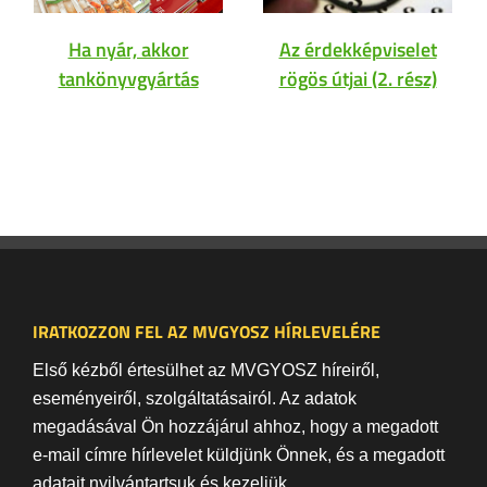
Ha nyár, akkor
Az érdekképviselet
tankönyvgyártás
rögös útjai (2. rész)
IRATKOZZON FEL AZ MVGYOSZ HÍRLEVELÉRE
Első kézből értesülhet az MVGYOSZ híreiről,
eseményeiről, szolgáltatásairól. Az adatok
megadásával Ön hozzájárul ahhoz, hogy a megadott
e-mail címre hírlevelet küldjünk Önnek, és a megadott
adatait nyilvántartsuk és kezeljük.