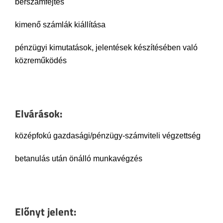
bérszámfejtés
kimenő számlák kiállítása
pénzügyi kimutatások, jelentések készítésében való
közreműködés
Elvárások:
középfokú gazdasági/pénzügy-számviteli végzettség
betanulás után önálló munkavégzés
Előnyt jelent: