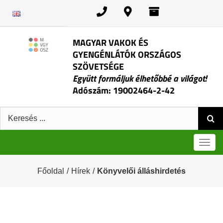
Kihagyás
MAGYAR VAKOK ÉS
GYENGÉNLÁTÓK ORSZÁGOS
SZÖVETSÉGE
Együtt formáljuk élhetőbbé a világot!
Adószám: 19002464-2-42
Keresés:
Men
Főoldal
/
Hírek
/
Könyvelői álláshirdetés