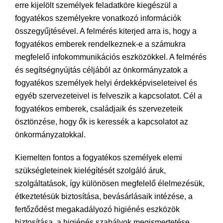
erre kijelölt személyek feladatköre kiegészül a
fogyatékos személyekre vonatkozó információk
összegyűjtésével. A felmérés kiterjed arra is, hogy a
fogyatékos emberek rendelkeznek-e a számukra
megfelelő infokommunikációs eszközökkel. A felmérés
és segítségnyújtás céljából az önkormányzatok a
fogyatékos személyek helyi érdekképviseleteivel és
egyéb szervezeteivel is felveszik a kapcsolatot. Cél a
fogyatékos emberek, családjaik és szervezeteik
ösztönzése, hogy ők is keressék a kapcsolatot az
önkormányzatokkal.
Kiemelten fontos a fogyatékos személyek elemi
szükségleteinek kielégítését szolgáló áruk,
szolgáltatások, így különösen megfelelő élelmezésük,
étkeztetésük biztosítása, bevásárlásaik intézése, a
fertőződést megakadályozó higiénés eszközök
biztosítása, a higiénés szabályok megismertetése,