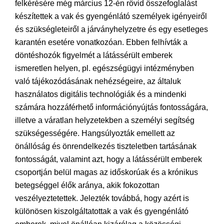
felkérésére még március 12-én rövid összefoglalást
készítettek a vak és gyengénlátó személyek igényeiről
és szükségleteiről a járványhelyzetre és egy esetleges
karantén esetére vonatkozóan. Ebben felhívták a
döntéshozók figyelmét a látássérült emberek
ismeretlen helyen, pl. egészségügyi intézményben
való tájékozódásának nehézségeire, az általuk
használatos digitális technológiák és a mindenki
számára hozzáférhető információnyújtás fontosságára,
illetve a váratlan helyzetekben a személyi segítség
szükségességére. Hangsúlyozták emellett az
önállóság és önrendelkezés tiszteletben tartásának
fontosságát, valamint azt, hogy a látássérült emberek
csoportján belül magas az időskorúak és a krónikus
betegséggel élők aránya, akik fokozottan
veszélyeztetettek. Jelezték továbbá, hogy azért is
különösen kiszolgáltatottak a vak és gyengénlátó