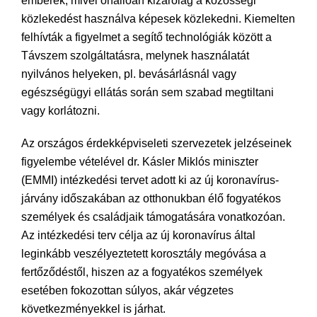
emberek, mivel önállóan kizárólag a közösségi
közlekedést használva képesek közlekedni. Kiemelten
felhívták a figyelmet a segítő technológiák között a
Távszem szolgáltatásra, melynek használatát
nyilvános helyeken, pl. bevásárlásnál vagy
egészségügyi ellátás során sem szabad megtiltani
vagy korlátozni.
Az országos érdekképviseleti szervezetek jelzéseinek
figyelembe vételével dr. Kásler Miklós miniszter
(EMMI) intézkedési tervet adott ki az új koronavírus-
járvány időszakában az otthonukban élő fogyatékos
személyek és családjaik támogatására vonatkozóan.
Az intézkedési terv célja az új koronavírus által
leginkább veszélyeztetett korosztály megóvása a
fertőződéstől, hiszen az a fogyatékos személyek
esetében fokozottan súlyos, akár végzetes
következményekkel is járhat.