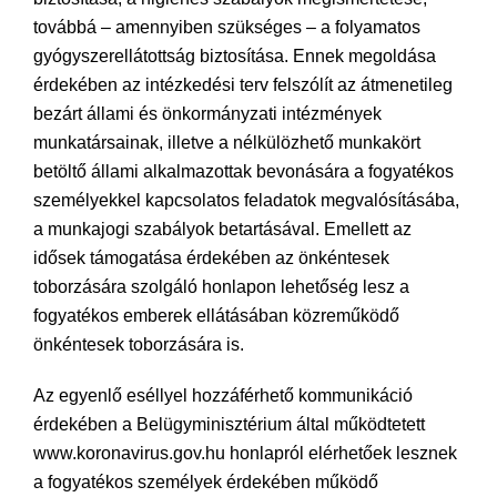
továbbá – amennyiben szükséges – a folyamatos
gyógyszerellátottság biztosítása. Ennek megoldása
érdekében az intézkedési terv felszólít az átmenetileg
bezárt állami és önkormányzati intézmények
munkatársainak, illetve a nélkülözhető munkakört
betöltő állami alkalmazottak bevonására a fogyatékos
személyekkel kapcsolatos feladatok megvalósításába,
a munkajogi szabályok betartásával. Emellett az
idősek támogatása érdekében az önkéntesek
toborzására szolgáló honlapon lehetőség lesz a
fogyatékos emberek ellátásában közreműködő
önkéntesek toborzására is.
Az egyenlő eséllyel hozzáférhető kommunikáció
érdekében a Belügyminisztérium által működtetett
www.koronavirus.gov.hu honlapról elérhetőek lesznek
a fogyatékos személyek érdekében működő