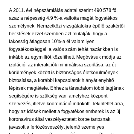
A 2011. évi népszámlálás adatai szerint 490 578 fő,
azaz a népesség 4,9 %-a vallotta magát fogyatékos
személynek. Nemzetközi vizsgálatokra épülő szakértői
becslések ezzel szemben azt mutatják, hogy a
lakosság átlagosan 10%-a él valamilyen
fogyatékossággal, a valós szám tehát hazánkban is
inkább az egymilliót közelítheti. Megóvásuk módja az
izoláció, az interakciók minimálisra szorítása, az új
körülmények között is biztonságos életkörülmények
biztosítása, a korábbi kapcsolatok hiányát enyhítő
lépések megtétele. Ehhez a társadalom többi tagjának
segítségére is szükség van, amelyhez központi
szervezés, illetve koordináció indokolt. Tekintettel arra,
hogy az idősek mellett a fogyatékos emberek is az új
koronavírus által veszélyeztetett körbe tartoznak,
javasolt a fertőzésveszélyt jelentő személyes