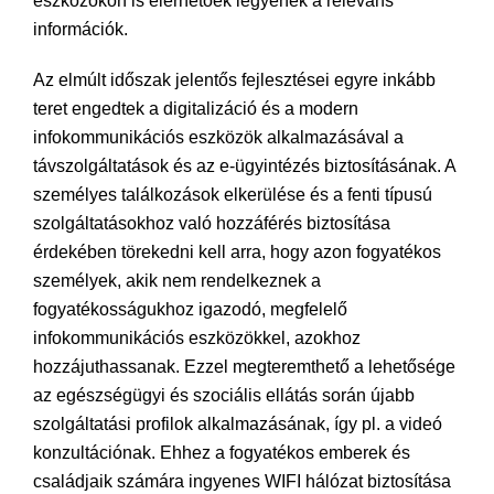
eszközökön is elérhetőek legyenek a releváns
információk.
Az elmúlt időszak jelentős fejlesztései egyre inkább
teret engedtek a digitalizáció és a modern
infokommunikációs eszközök alkalmazásával a
távszolgáltatások és az e-ügyintézés biztosításának. A
személyes találkozások elkerülése és a fenti típusú
szolgáltatásokhoz való hozzáférés biztosítása
érdekében törekedni kell arra, hogy azon fogyatékos
személyek, akik nem rendelkeznek a
fogyatékosságukhoz igazodó, megfelelő
infokommunikációs eszközökkel, azokhoz
hozzájuthassanak. Ezzel megteremthető a lehetősége
az egészségügyi és szociális ellátás során újabb
szolgáltatási profilok alkalmazásának, így pl. a videó
konzultációnak. Ehhez a fogyatékos emberek és
családjaik számára ingyenes WIFI hálózat biztosítása