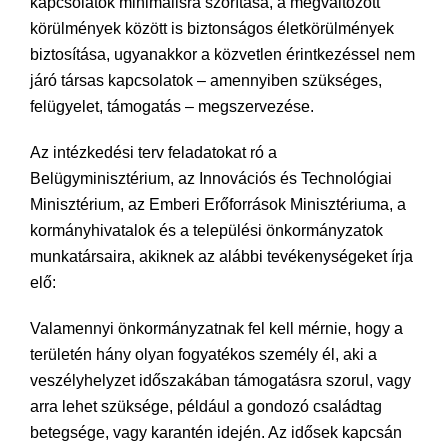
kapcsolatok minimálisra szorítása, a megváltozott
körülmények között is biztonságos életkörülmények
biztosítása, ugyanakkor a közvetlen érintkezéssel nem
járó társas kapcsolatok – amennyiben szükséges,
felügyelet, támogatás – megszervezése.
Az intézkedési terv feladatokat ró a
Belügyminisztérium, az Innovációs és Technológiai
Minisztérium, az Emberi Erőforrások Minisztériuma, a
kormányhivatalok és a települési önkormányzatok
munkatársaira, akiknek az alábbi tevékenységeket írja
elő:
Valamennyi önkormányzatnak fel kell mérnie, hogy a
területén hány olyan fogyatékos személy él, aki a
veszélyhelyzet időszakában támogatásra szorul, vagy
arra lehet szüksége, például a gondozó családtag
betegsége, vagy karantén idején. Az idősek kapcsán