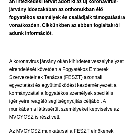
án intézkedési tervet adott ki az új koronavírus-
járvány időszakában az otthonukban élő
fogyatékos személyek és családjaik támogatására
vonatkozóan. Cikkünkben az ebben foglaltakról
adunk információt.
A koronavírus járvány okán kihirdetett veszélyhelyzet
elrendelését követően a Fogyatékos Emberek
Szervezeteinek Tanácsa (FESZT) azonnali
egyeztetést és együttműködést kezdeményezett a
kormányzattal a fogyatékos személyek speciális
igényeire reagáló segítségnyújtás céljából. A
munkában a látássérült személyeket képviselve az
MVGYOSZ is részt vett.
Az MVGYOSZ munkatársai a FESZT elnökének