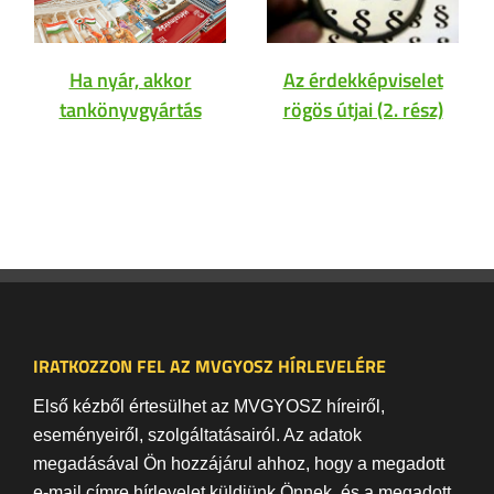
Ha nyár, akkor
Az érdekképviselet
tankönyvgyártás
rögös útjai (2. rész)
IRATKOZZON FEL AZ MVGYOSZ HÍRLEVELÉRE
Első kézből értesülhet az MVGYOSZ híreiről,
eseményeiről, szolgáltatásairól. Az adatok
megadásával Ön hozzájárul ahhoz, hogy a megadott
e-mail címre hírlevelet küldjünk Önnek, és a megadott