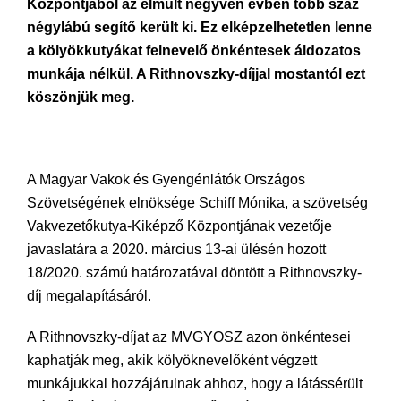
Központjából az elmúlt negyven évben több száz
négylábú segítő került ki. Ez elképzelhetetlen lenne
a kölyökkutyákat felnevelő önkéntesek áldozatos
munkája nélkül. A Rithnovszky-díjjal mostantól ezt
köszönjük meg.
A Magyar Vakok és Gyengénlátók Országos
Szövetségének elnöksége Schiff Mónika, a szövetség
Vakvezetőkutya-Kiképző Központjának vezetője
javaslatára a 2020. március 13-ai ülésén hozott
18/2020. számú határozatával döntött a Rithnovszky-
díj megalapításáról.
A Rithnovszky-díjat az MVGYOSZ azon önkéntesei
kaphatják meg, akik kölyöknevelőként végzett
munkájukkal hozzájárulnak ahhoz, hogy a látássérült