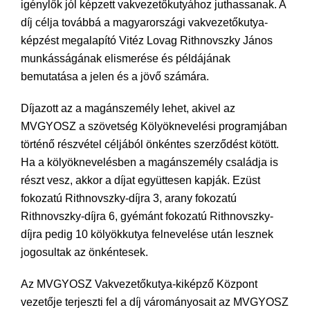
igénylők jól képzett vakvezetőkutyához juthassanak. A
díj célja továbbá a magyarországi vakvezetőkutya-
képzést megalapító Vitéz Lovag Rithnovszky János
munkásságának elismerése és példájának
bemutatása a jelen és a jövő számára.
Díjazott az a magánszemély lehet, akivel az
MVGYOSZ a szövetség Kölyöknevelési programjában
történő részvétel céljából önkéntes szerződést kötött.
Ha a kölyöknevelésben a magánszemély családja is
részt vesz, akkor a díjat együttesen kapják. Ezüst
fokozatú Rithnovszky-díjra 3, arany fokozatú
Rithnovszky-díjra 6, gyémánt fokozatú Rithnovszky-
díjra pedig 10 kölyökkutya felnevelése után lesznek
jogosultak az önkéntesek.
Az MVGYOSZ Vakvezetőkutya-kiképző Központ
vezetője terjeszti fel a díj várományosait az MVGYOSZ