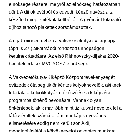
elnöksége részére, melyről az elnökség határozatban
dönt. A díj oklevélből és egyedi, képzőművész által
készített üveg emlékplakettből áll. A gyémánt fokozatú
díjhoz tartozó plakettek sorszámozottak.
A díjak minden évben a vakvezetőkutyák világnapja
(április 27.) alkalmából rendezett ünnepségen
kerülnek átadásra. Az első Rithnovszky-díjakat 2020-
ban ítéli oda az MVGYOSZ elnöksége.
A Vakvezetőkutya-Kiképző Központ tevékenységét
évtizedek óta segítik önkéntes kölyöknevelők, akiknek
feladata a kölyökkutyák előkészítése a kiképzési
programba történő bevonásra. Vannak olyan
önkéntesek, akik már több mint tíz kutyát neveltek fel a
látássérültek számára, ám munkájuk nyilvános
elismerésére eddig nem került sor. A díj
megalapításától a kölyöknevelői önkéntes munkára