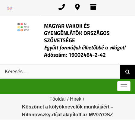
Kihagyás
MAGYAR VAKOK ÉS
GYENGÉNLÁTÓK ORSZÁGOS
SZÖVETSÉGE
Együtt formáljuk élhetőbbé a világot!
Adószám: 19002464-2-42
Keresés:
Men
Főoldal
/
Hírek
/
Köszönet a kölyöknevelők munkájáért –
Rithnovszky-díjat alapított az MVGYOSZ