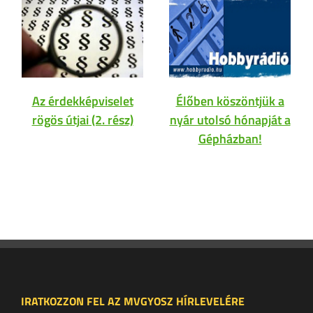
Az érdekképviselet
Élőben köszöntjük a
rögös útjai (2. rész)
nyár utolsó hónapját a
Gépházban!
IRATKOZZON FEL AZ MVGYOSZ HÍRLEVELÉRE