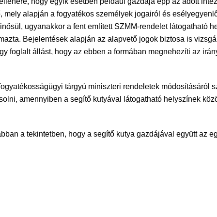
k ellenére, hogy egyik esetben például gazdája épp az adott int
mely alapján a fogyatékos személyek jogairól és esélyegyenlős
inősül, ugyanakkor a fent említett SZMM-rendelet látogatható h
azta. Bejelentések alapján az alapvető jogok biztosa is vizsgál
gy foglalt állást, hogy az ebben a formában megnehezíti az irá
 fogyatékosságügyi tárgyú miniszteri rendeletek módosításáról szó
solni, amennyiben a segítő kutyával látogatható helyszínek köz
ban a tekintetben, hogy a segítő kutya gazdájával együtt az e