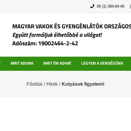
06 (1) 384-84-40
MAGYAR VAKOK ÉS GYENGÉNLÁTÓK ORSZÁGO
Együtt formáljuk élhetőbbé a világot!
Adószám: 19002464-2-42
T
AMIT ADUNK
AMIT ÖN ADHAT
LEGYEN A VENDÉGÜNK
Főoldal
/
Hírek
/
Kutyások figyelem!