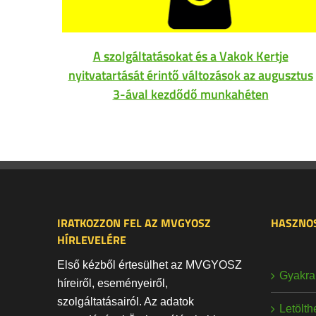
A szolgáltatásokat és a Vakok Kertje
nyitvatartását érintő változások az augusztus
3-ával kezdődő munkahéten
IRATKOZZON FEL AZ MVGYOSZ
HASZNOS
HÍRLEVELÉRE
Első kézből értesülhet az MVGYOSZ
Gyakran
híreiről, eseményeiről,
szolgáltatásairól. Az adatok
Letölt