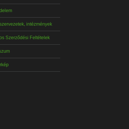
delem
szervezetek, intézmények
os Szerződési Feltételek
szum
érkép