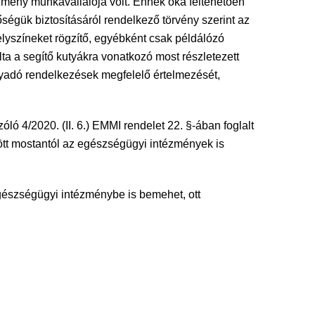
ézmény munkavállalója volt. Ennek oka feltehetően
égük biztosításáról rendelkező törvény szerint az
elyszíneket rögzítő, egyébként csak példálózó
ta a segítő kutyákra vonatkozó most részletezett
nyadó rendelkezések megfelelő értelmezését,
ló 4/2020. (II. 6.) EMMI rendelet 22. §-ában foglalt
ött mostantól az egészségügyi intézmények is
gészségügyi intézménybe is bemehet, ott