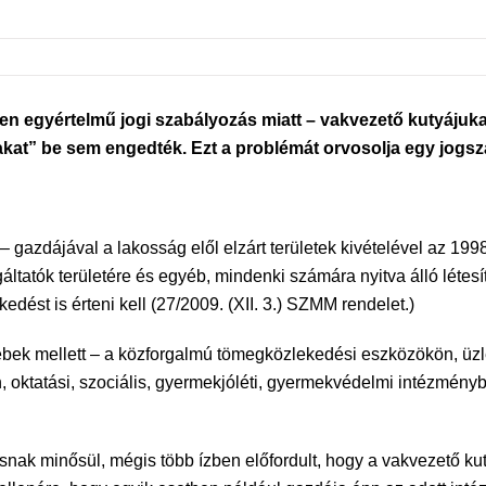
en egyértelmű jogi szabályozás miatt – vakvezető kutyáju
akat” be sem engedték. Ezt a problémát orvosolja egy jogs
 gazdájával a lakosság elől elzárt területek kivételével az 1998
áltatók területére és egyéb, mindenki számára nyitva álló létes
dést is érteni kell (27/2009. (XII. 3.) SZMM rendelet.)
ebek mellett – a közforgalmú tömegközlekedési eszközökön, üzlet
 oktatási, szociális, gyermekjóléti, gyermekvédelmi intézménybe
ásnak minősül, mégis több ízben előfordult, hogy a vakvezető k