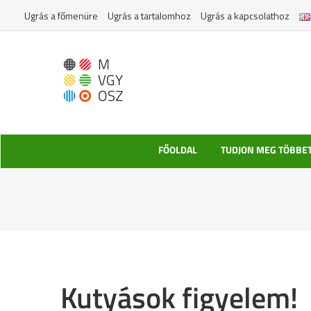
Kihagyás
Ugrás a főmenüre
Ugrás a tartalomhoz
Ugrás a kapcsolathoz
FŐOLDAL
TUDJON MEG TÖBBE
Kutyások figyelem!