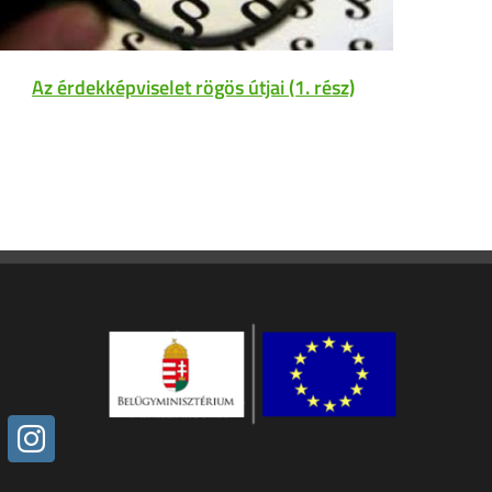
Az érdekképviselet rögös útjai (1. rész)
Sz
akadá