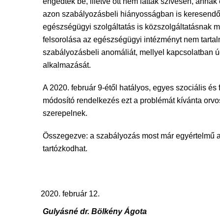
engedték be, illetve ott nem látták szívesen, anna
azon szabályozásbeli hiányosságban is keresendő, 
egészségügyi szolgáltatás is közszolgáltatásnak m
felsorolása az egészségügyi intézményt nem tartalm
szabályozásbeli anomáliát, mellyel kapcsolatban ú
alkalmazását.
A 2020. február 9-étől hatályos, egyes szociális és
módosító rendelkezés ezt a problémát kívánta orvo
szerepelnek.
Összegezve: a szabályozás most már egyértelmű ab
tartózkodhat.
február 12.
Gulyásné dr. Bölkény Ágota