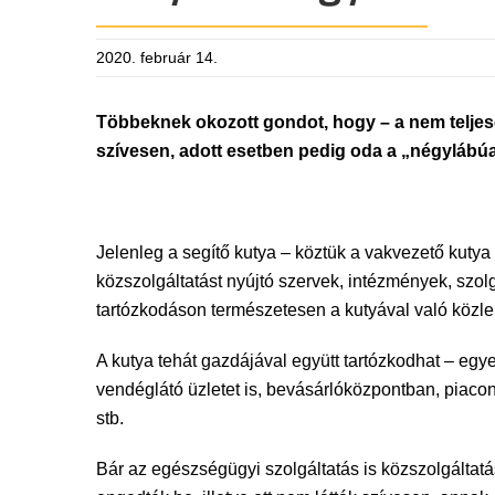
2020. február 14.
Többeknek okozott gondot, hogy – a nem teljes
szívesen, adott esetben pedig oda a „négylábú
Jelenleg a segítő kutya – köztük a vakvezető kutya –
közszolgáltatást nyújtó szervek, intézmények, szolg
tartózkodáson természetesen a kutyával való közleke
A kutya tehát gazdájával együtt tartózkodhat – egy
vendéglátó üzletet is, bevásárlóközpontban, piacon,
stb.
Bár az egészségügyi szolgáltatás is közszolgáltat