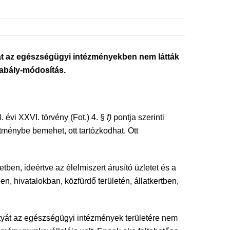
kat az egészségügyi intézményekben nem látták
zabály-módosítás.
. évi XXVI. törvény (Fot.) 4. §
f)
pontja szerinti
ítménybe bemehet, ott tartózkodhat. Ott
ben, ideértve az élelmiszert árusító üzletet és a
n, hivatalokban, közfürdő területén, állatkertben,
utyát az egészségügyi intézmények területére nem