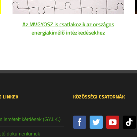
Az MVGYOSZ is csatlakozik az országos
energiakímélő intézkedésekhez
 LINKEK
KÖZÖSSÉGI CSATORNÁK
 ismételt kérdések (GY.I.K.)
hető dokumentumok