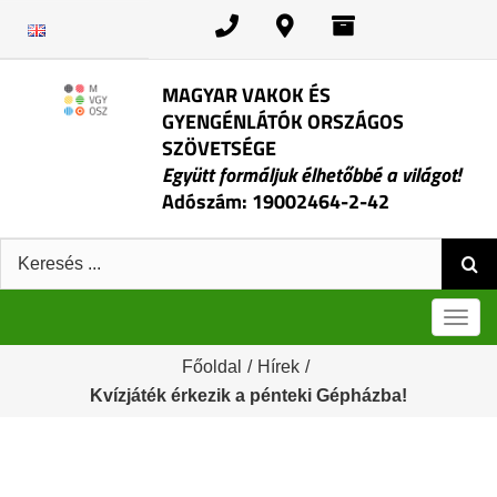
Kihagyás
MAGYAR VAKOK ÉS
GYENGÉNLÁTÓK ORSZÁGOS
SZÖVETSÉGE
Együtt formáljuk élhetőbbé a világot!
Adószám: 19002464-2-42
Keresés:
Men
Főoldal
/
Hírek
/
Kvízjáték érkezik a pénteki Gépházba!