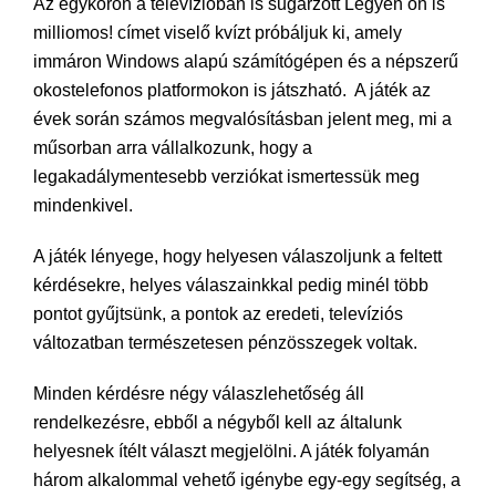
Az egykoron a televízióban is sugárzott Legyen ön is
milliomos! címet viselő kvízt próbáljuk ki, amely
immáron Windows alapú számítógépen és a népszerű
okostelefonos platformokon is játszható. A játék az
évek során számos megvalósításban jelent meg, mi a
műsorban arra vállalkozunk, hogy a
legakadálymentesebb verziókat ismertessük meg
mindenkivel.
A játék lényege, hogy helyesen válaszoljunk a feltett
kérdésekre, helyes válaszainkkal pedig minél több
pontot gyűjtsünk, a pontok az eredeti, televíziós
változatban természetesen pénzösszegek voltak.
Minden kérdésre négy válaszlehetőség áll
rendelkezésre, ebből a négyből kell az általunk
helyesnek ítélt választ megjelölni. A játék folyamán
három alkalommal vehető igénybe egy-egy segítség, a