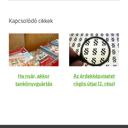
Kapcsolódó cikkek
Ha nyár, akkor
Az érdekképviselet
tankönyvgyártás
rögös útjai (2. rész)