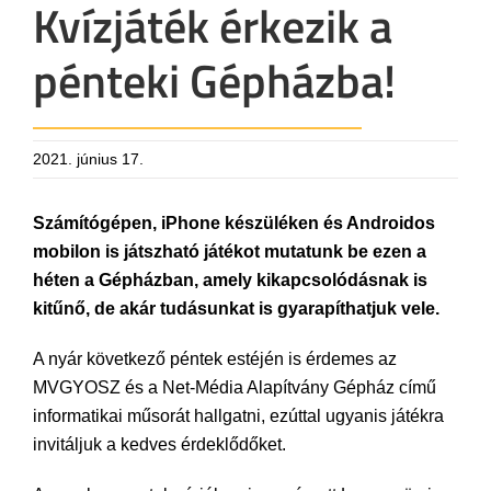
Kvízjáték érkezik a
pénteki Gépházba!
2021. június 17.
Számítógépen, iPhone készüléken és Androidos
mobilon is játszható játékot mutatunk be ezen a
héten a Gépházban, amely kikapcsolódásnak is
kitűnő, de akár tudásunkat is gyarapíthatjuk vele.
A nyár következő péntek estéjén is érdemes az
MVGYOSZ és a Net-Média Alapítvány Gépház című
informatikai műsorát hallgatni, ezúttal ugyanis játékra
invitáljuk a kedves érdeklődőket.