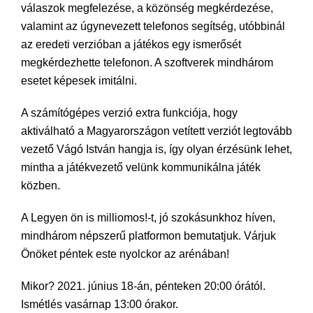
válaszok megfelezése, a közönség megkérdezése,
valamint az úgynevezett telefonos segítség, utóbbinál
az eredeti verzióban a játékos egy ismerősét
megkérdezhette telefonon. A szoftverek mindhárom
esetet képesek imitálni.
A számítógépes verzió extra funkciója, hogy
aktiválható a Magyarországon vetített verziót legtovább
vezető Vágó István hangja is, így olyan érzésünk lehet,
mintha a játékvezető velünk kommunikálna játék
közben.
A Legyen ön is milliomos!-t, jó szokásunkhoz híven,
mindhárom népszerű platformon bemutatjuk. Várjuk
Önöket péntek este nyolckor az arénában!
Mikor? 2021. június 18-án, pénteken 20:00 órától.
Ismétlés vasárnap 13:00 órakor.