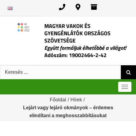
Kihagyás
MAGYAR VAKOK ÉS
GYENGÉNLÁTÓK ORSZÁGOS
SZÖVETSÉGE
Együtt formáljuk élhetőbbé a világot!
Adószám: 19002464-2-42
Keresés:
Men
Főoldal
/
Hírek
/
Lejárt vagy lejáró okmányok – érdemes
elindítani a meghosszabbításukat