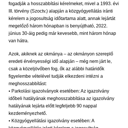
fogadják a hosszabbítási kérelmeket, mivel a 1993. évi
III. törvény (Szoctv.) alapján a közgyógyellátás iránti
kérelem a jogosultság időtartama alatt, annak lejártát
megelőző három hónapban is benyújtható, 2022.
június 30-áig pedig már kevesebb, mint három hónap
van hátra.
Azok, akiknek az okmánya – az okmányon szereplő
eredeti érvényességi idő alapján – még nem járt le,
csak a közeljövőben fog, ők az alábbi határidők
figyelembe vételével tudják elkezdeni intézni a
meghosszabbítást:
• Parkolási igazolványok esetében: Az igazolvány
időbeli hatályának meghosszabbítása az igazolvány
hatályának lejárta előtt legfeljebb 90 nappal
kezdeményezhető.
• Közgyógyellátási igazolvány esetében: A