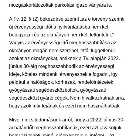
mozgáskorlátozottak parkolási igazolványára is.
A Tv. 12. § (2) bekezdése szerint „az e törvény szerinti
új érvényességi időt a nyilvántartásba nem kell
bejegyezni és az okmányon nem kell feltüntetni.”
Vagyis az érvényességi idő meghosszabbítása az
okmányon magán nem szerepel, ettől függetlenül
azokat az okmányokat, amiknek a Tv. alapján 2022.
június 30-áig meghosszabbodik az érvényességi
ideje, köteles mindenki érvényesnek elfogadni, így
például a hatóságok, kórházak, rendelőintézetek,
gyógyászati segédeszközboltok, gyógyászati
segédeszközt gyártó cégek. Nem hivatkozhatnak arra,
hogy azok már lejártak és ezért nem használhatóak.
Mivel nincs tudomásunk arról, hogy a 2022. június 30-
ai határidőt meghosszabbítanák, ezért azt javasoljuk,
hogy aki teheti, minél előbb kezdje el intézni – az