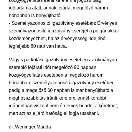
közgyógyellátás iránti kérelem a jogosultság
időtartama alatt, annak lejártát megelőző három
hónapban is benyújtható.
• Személyazonosító igazolvány esetében: Érvényes
személyazonosító igazolvány cseréjét a polgár akkor
kezdeményezheti, ha az érvényességi idejéből
legfeljebb 60 nap van hátra.
Vagyis parkolási igazolvány esetében az okmányon
szereplő lejárati időt megelőző 90 napban,
közgyógyellátás esetében a megelőző három
hónapban, személyazonosító igazolvány esetében
pedig a megelőző 60 napban is már benyújtható a
meghosszabbítás iránti kérelem, ennél korábbi
időpontban viszont nem érdemes beadni a kérelmet,
mert azt az eljáró hatóság el fogja utasítani.
dr. Weninger Magda