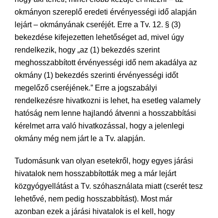
okmányon szereplő eredeti érvényességi idő alapján
lejárt – okmányának cseréjét. Erre a Tv. 12. § (3)
bekezdése kifejezetten lehetőséget ad, mivel úgy
rendelkezik, hogy „az (1) bekezdés szerint
meghosszabbított érvényességi idő nem akadálya az
okmány (1) bekezdés szerinti érvényességi időt
megelőző cseréjének.” Erre a jogszabályi
rendelkezésre hivatkozni is lehet, ha esetleg valamely
hatóság nem lenne hajlandó átvenni a hosszabbítási
kérelmet arra való hivatkozással, hogy a jelenlegi
okmány még nem járt le a Tv. alapján.
Tudomásunk van olyan esetekről, hogy egyes járási
hivatalok nem hosszabbították meg a már lejárt
közgyógyellátást a Tv. szóhasználata miatt (cserét tesz
lehetővé, nem pedig hosszabbítást). Most már
azonban ezek a járási hivatalok is el kell, hogy