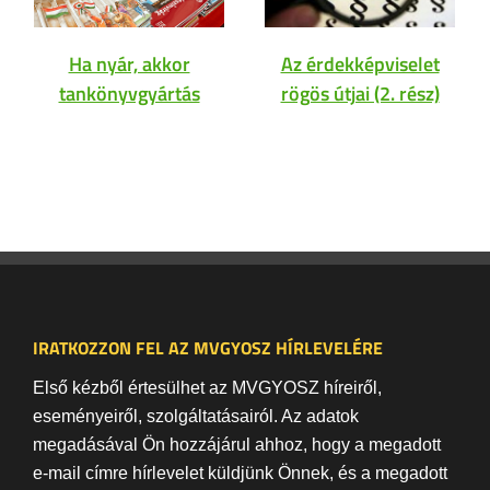
Ha nyár, akkor
Az érdekképviselet
tankönyvgyártás
rögös útjai (2. rész)
IRATKOZZON FEL AZ MVGYOSZ HÍRLEVELÉRE
Első kézből értesülhet az MVGYOSZ híreiről,
eseményeiről, szolgáltatásairól. Az adatok
megadásával Ön hozzájárul ahhoz, hogy a megadott
e-mail címre hírlevelet küldjünk Önnek, és a megadott