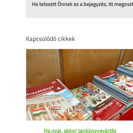
Ha tetszett Önnek ez a bejegyzés, itt megos
Kapcsolódó cikkek
Ha nyár, akkor tankönyvgyártás