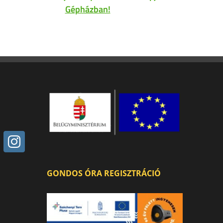
Gépházban!
GONDOS ÓRA REGISZTRÁCIÓ