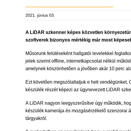
2021. június 03.
A LiDAR szkenner képes közvetlen környezetünkről
szoftverek bizonyos mértékig már most képesek
Műsorunk felütéseként hallgatói levelekkel foglal
jelek szerint offline, internetkapcsolat nélkül műkö
amelynek köszönhetően a jövőben akár 10 perc alat
Ezt követően megszólaltatjuk e heti vendégünket, G
készülék részét képezi az úgynevezett LiDAR szke
A LiDAR nagyon leegyszerűsítve úgy működik, hogy a
készülék kamerája és mozgásérzékelő szenzorai által
tárgyakról.