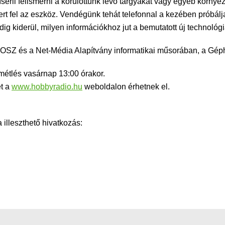
sérli felismerni a körülöttünk lévő tárgyakat vagy egyéb környe
mert fel az eszköz. Vendégünk tehát telefonnal a kezében próbá
ig kiderül, milyen információkhoz jut a bemutatott új technológi
YOSZ és a Net-Média Alapítvány informatikai műsorában, a Gé
smétlés vasárnap 13:00 órakor.
et a
www.hobbyradio.hu
weboldalon érhetnek el.
lleszthető hivatkozás: