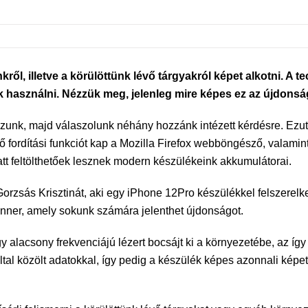
, illetve a körülöttünk lévő tárgyakról képet alkotni. A te
 használni. Nézzük meg, jelenleg mire képes ez az újdonsá
kozunk, majd válaszolunk néhány hozzánk intézett kérdésre. Ezu
dő fordítási funkciót kap a Mozilla Firefox webböngésző, valamint
t feltölthetőek lesznek modern készülékeink akkumulátorai.
orzsás Krisztinát, aki egy iPhone 12Pro készülékkel felszerelke
nner, amely sokunk számára jelenthet újdonságot.
lacsony frekvenciájú lézert bocsájt ki a környezetébe, az így 
 közölt adatokkal, így pedig a készülék képes azonnali képet al