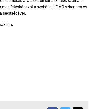
zeti elemeket, a látássérült felhasználók számára
lja meg feltérképezni a szobát a LiDAR szkennert és
a segítségével.
pházban.