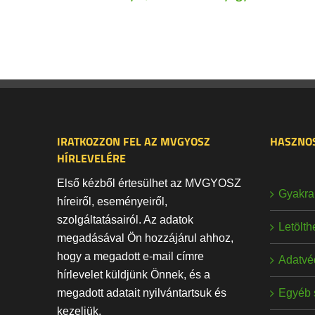
IRATKOZZON FEL AZ MVGYOSZ
HASZNOS
HÍRLEVELÉRE
Első kézből értesülhet az MVGYOSZ
Gyakran
híreiről, eseményeiről,
szolgáltatásairól. Az adatok
Letölt
megadásával Ön hozzájárul ahhoz,
hogy a megadott e-mail címre
Adatvé
hírlevelet küldjünk Önnek, és a
Egyéb 
megadott adatait nyilvántartsuk és
kezeljük.