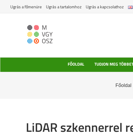
Kihagyás
Ugrás a főmenüre
Ugrás a tartalomhoz
Ugrás a kapcsolathoz
FŐOLDAL
TUDJON MEG TÖBBE
Főoldal
LiDAR szkennerrel r