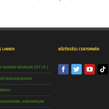
 LINKEK
KÖZÖSSÉGI CSATORNÁK
 ismételt kérdések (GY.I.K.)
hető dokumentumok
delem
szervezetek, intézmények