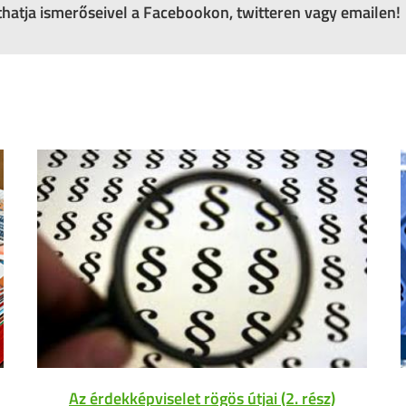
zthatja ismerőseivel a Facebookon, twitteren vagy emailen!
Az érdekképviselet rögös útjai (2. rész)