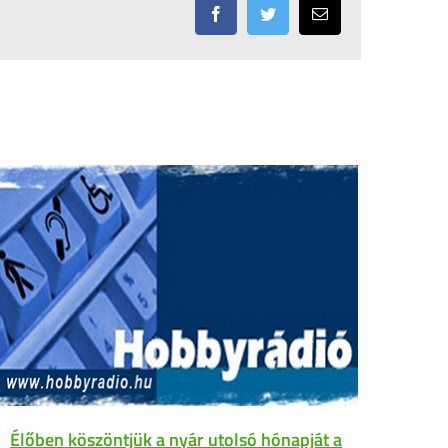
Facebook
Twitter
Email:
Élőben köszöntjük a nyár utolsó hónapját a