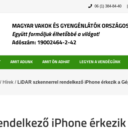
06 (1) 384-84-40
MAGYAR VAKOK ÉS GYENGÉNLÁTÓK ORSZÁGO
Együtt formáljuk élhetőbbé a világot!
Adószám: 19002464-2-42
T
AMIT ADUNK
AMIT ÖN ADHAT
LEGYEN A VENDÉGÜNK
/
Hírek
/
LiDAR szkennerrel rendelkező iPhone érkezik a G
endelkező iPhone érkezik