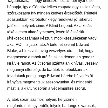
Tagadhatatlan, hogy beköszöntött az idei nyár első
hónapja, így a Gépház lelkes csapata egy kis lazításra,
szórakozásra hív minden kedves érdeklődőt. Pénteki
adásunkban kipróbálunk egy rendkívül jól sikerült
játékot, melynek címe: A Blind Legend. Az alkotás
tökéletesen akadálymentes, lévén látássérült
játékosok számára készült, mobilkészülékeken vagy
akár PC-n is játszható. A történet szerint Edward
Blake, a híres vak lovag veszélyes útra indul, hogy
megmentse elrabolt aráját, akit a démonian gonosz
király elrabolt. Az út során számtalan kihívás, veszély,
megannyi ellenség, de barátok is felbukkannak,
feladatunk pedig, hogy Edward bőrébe bújva és őt
irányítva megmentsük asszonyunkat, és mindenki
mást is, aki utunk során a védelmünkre szorul.
A játék során számos helyen, helyszínen
megfordulunk, így erdők, folyók, barlangok, városok,