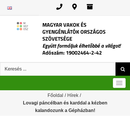
Kihagyás
MAGYAR VAKOK ÉS
GYENGÉNLÁTÓK ORSZÁGOS
SZÖVETSÉGE
Együtt formáljuk élhetőbbé a világot!
Adószám: 19002464-2-42
Keresés:
Men
Főoldal
/
Hírek
/
Lovagi páncélban és karddal a kézben
kalandozunk a Gépházban!