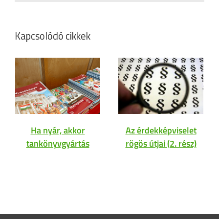
Kapcsolódó cikkek
Ha nyár, akkor
Az érdekképviselet
tankönyvgyártás
rögös útjai (2. rész)