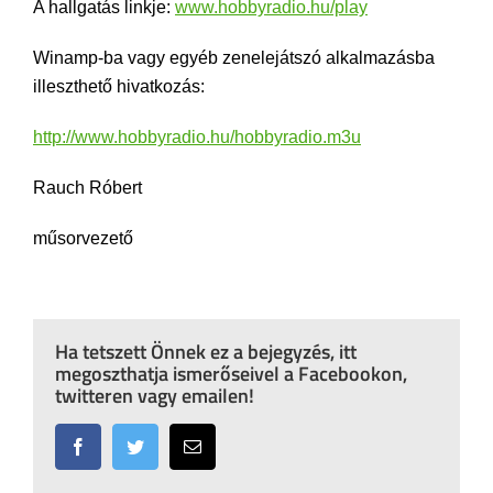
A hallgatás linkje:
www.hobbyradio.hu/play
Winamp-ba vagy egyéb zenelejátszó alkalmazásba
illeszthető hivatkozás:
http://www.hobbyradio.hu/hobbyradio.m3u
Rauch Róbert
műsorvezető
Ha tetszett Önnek ez a bejegyzés, itt
megoszthatja ismerőseivel a Facebookon,
twitteren vagy emailen!
Facebook
Twitter
Email: