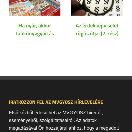
Ha nyár, akkor
Az érdekképviselet
tankönyvgyártás
rögös útjai (2. rész)
IRATKOZZON FEL AZ MVGYOSZ HÍRLEVELÉRE
Első kézből értesülhet az MVGYOSZ híreiről,
eseményeiről, szolgáltatásairól. Az adatok
megadásával Ön hozzájárul ahhoz, hogy a megadott