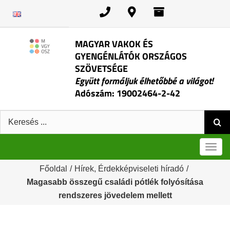
Kihagyás
MAGYAR VAKOK ÉS
GYENGÉNLÁTÓK ORSZÁGOS
SZÖVETSÉGE
Együtt formáljuk élhetőbbé a világot!
Adószám: 19002464-2-42
Keresés:
Men
Főoldal
/
Hírek
,
Érdekképviseleti híradó
/
Magasabb összegű családi pótlék folyósítása
rendszeres jövedelem mellett