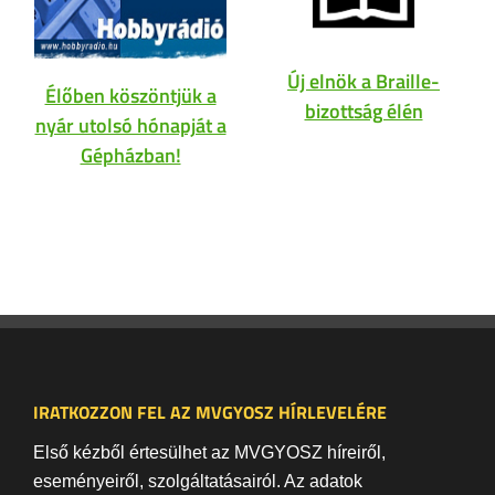
Új elnök a Braille-
Élőben köszöntjük a
bizottság élén
nyár utolsó hónapját a
Gépházban!
IRATKOZZON FEL AZ MVGYOSZ HÍRLEVELÉRE
Első kézből értesülhet az MVGYOSZ híreiről,
eseményeiről, szolgáltatásairól. Az adatok