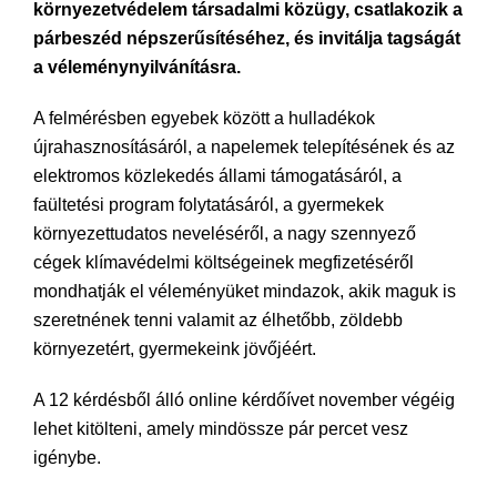
környezetvédelem társadalmi közügy, csatlakozik a
párbeszéd népszerűsítéséhez, és invitálja tagságát
a véleménynyilvánításra.
A felmérésben egyebek között a hulladékok
újrahasznosításáról, a napelemek telepítésének és az
elektromos közlekedés állami támogatásáról, a
faültetési program folytatásáról, a gyermekek
környezettudatos neveléséről, a nagy szennyező
cégek klímavédelmi költségeinek megfizetéséről
mondhatják el véleményüket mindazok, akik maguk is
szeretnének tenni valamit az élhetőbb, zöldebb
környezetért, gyermekeink jövőjéért.
A 12 kérdésből álló online kérdőívet november végéig
lehet kitölteni, amely mindössze pár percet vesz
igénybe.