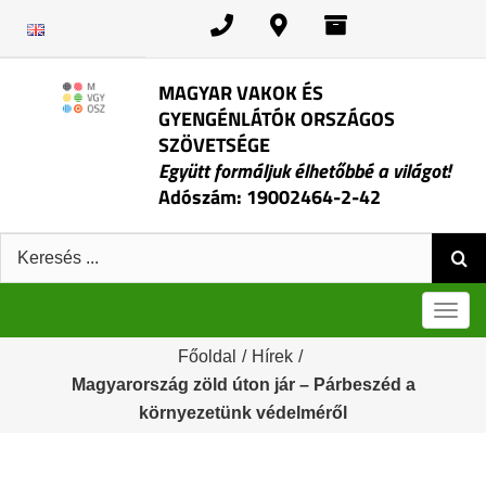
Kihagyás
MAGYAR VAKOK ÉS
GYENGÉNLÁTÓK ORSZÁGOS
SZÖVETSÉGE
Együtt formáljuk élhetőbbé a világot!
Adószám: 19002464-2-42
Keresés:
Men
Főoldal
/
Hírek
/
Magyarország zöld úton jár – Párbeszéd a
környezetünk védelméről