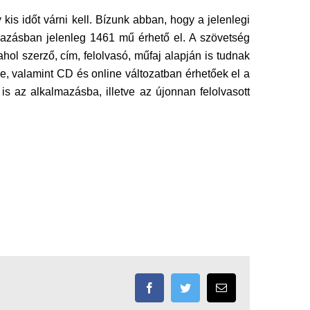
is időt várni kell. Bízunk abban, hogy a jelenlegi
lmazásban jelenleg 1461 mű érhető el. A szövetség
hol szerző, cím, felolvasó, műfaj alapján is tudnak
e, valamint CD és online változatban érhetőek el a
is az alkalmazásba, illetve az újonnan felolvasott
Facebook
Twitter
Email: