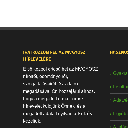
IRATKOZZON FEL AZ MVGYOSZ
HASZNOS
HÍRLEVELÉRE
Első kézből értesülhet az MVGYOSZ
Gyakran
híreiről, eseményeiről,
szolgáltatásairól. Az adatok
Letölt
megadásával Ön hozzájárul ahhoz,
hogy a megadott e-mail címre
Adatvé
hírlevelet küldjünk Önnek, és a
Egyéb 
megadott adatait nyilvántartsuk és
kezeljük.
Általán