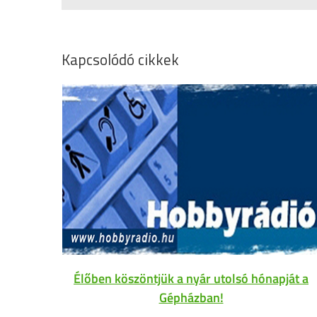
Kapcsolódó cikkek
Élőben köszöntjük a nyár utolsó hónapját a
Gépházban!