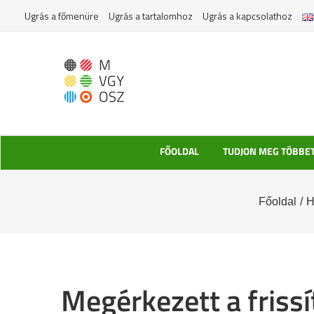
Kihagyás
Ugrás a főmenüre
Ugrás a tartalomhoz
Ugrás a kapcsolathoz
FŐOLDAL
TUDJON MEG TÖBBE
Főoldal
/
H
Megérkezett a friss