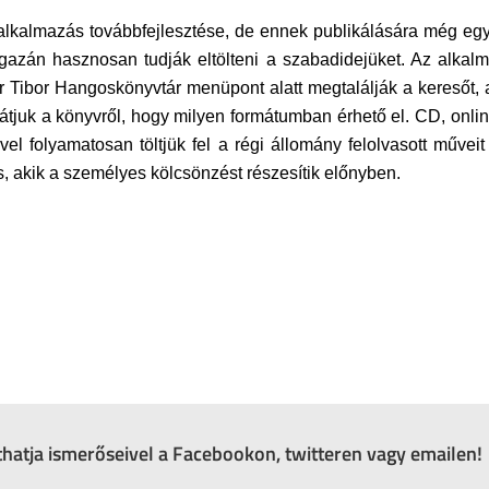
kalmazás továbbfejlesztése, de ennek publikálására még egy k
igazán hasznosan tudják eltölteni a szabadidejüket. Az alka
r Tibor Hangoskönyvtár menüpont alatt megtalálják a keresőt, a
látjuk a könyvről, hogy milyen formátumban érhető el. CD, onlin
el folyamatosan töltjük fel a régi állomány felolvasott műveit 
, akik a személyes kölcsönzést részesítik előnyben.
zthatja ismerőseivel a Facebookon, twitteren vagy emailen!