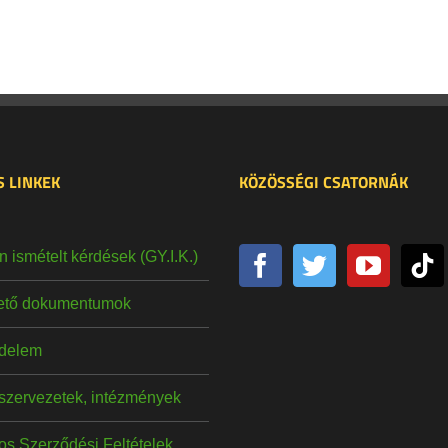
 LINKEK
KÖZÖSSÉGI CSATORNÁK
 ismételt kérdések (GY.I.K.)
hető dokumentumok
delem
szervezetek, intézmények
os Szerződési Feltételek