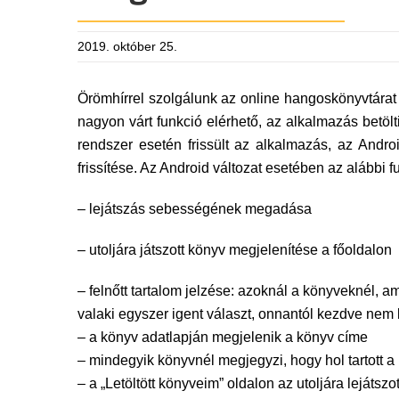
2019. október 25.
Örömhírrel szolgálunk az online hangoskönyvtára
nagyon várt funkció elérhető, az alkalmazás betöl
rendszer esetén frissült az alkalmazás, az Andr
frissítése. Az Android változat esetében az alábbi fun
– lejátszás sebességének megadása
– utoljára játszott könyv megjelenítése a főoldalon
– felnőtt tartalom jelzése: azoknál a könyveknél, 
valaki egyszer igent választ, onnantól kezdve nem 
– a könyv adatlapján megjelenik a könyv címe
– mindegyik könyvnél megjegyzi, hogy hol tartott a le
– a „Letöltött könyveim” oldalon az utoljára lejátszo