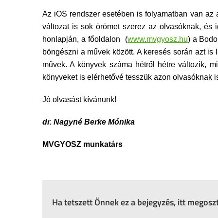
Az iOS rendszer esetében is folyamatban van az al
változat is sok örömet szerez az olvasóknak, és 
honlapján, a főoldalon (
www.mvgyosz.hu
) a Bodo
böngészni a művek között. A keresés során azt is 
művek. A könyvek száma hétről hétre változik, miv
könyveket is elérhetővé tesszük azon olvasóknak is
Jó olvasást kívánunk!
dr. Nagyné Berke Mónika
MVGYOSZ munkatárs
Ha tetszett Önnek ez a bejegyzés, itt megos