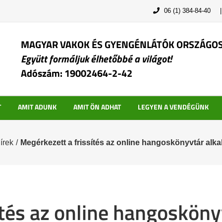
06 (1) 384-84-40
MAGYAR VAKOK ÉS GYENGÉNLÁTÓK ORSZÁGO
Együtt formáljuk élhetőbbé a világot!
Adószám: 19002464-2-42
T
AMIT ADUNK
AMIT ÖN ADHAT
LEGYEN A VENDÉGÜNK
írek
/
Megérkezett a frissítés az online hangoskönyvtár al
ítés az online hangoskön