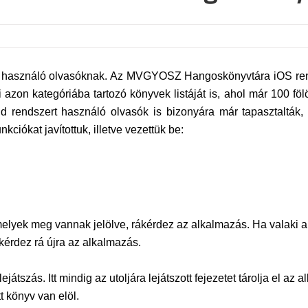
t használó olvasóknak. Az MVGYOSZ Hangoskönyvtára iOS rendsz
ti azon kategóriába tartozó könyvek listáját is, ahol már 100
oid rendszert használó olvasók is bizonyára már tapasztaltá
kciókat javítottuk, illetve vezettük be:
amelyek meg vannak jelölve, rákérdez az alkalmazás. Ha valaki a
kérdez rá újra az alkalmazás.
játszás. Itt mindig az utoljára lejátszott fejezetet tárolja el az 
tt könyv van elöl.