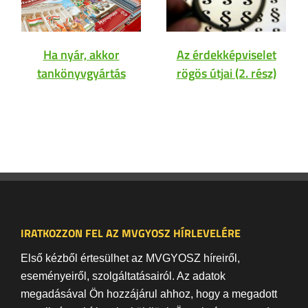
Ha nyár, akkor
Az érdekképviselet
tankönyvgyártás
rögös útjai (2. rész)
IRATKOZZON FEL AZ MVGYOSZ HÍRLEVELÉRE
Első kézből értesülhet az MVGYOSZ híreiről,
eseményeiről, szolgáltatásairól. Az adatok
megadásával Ön hozzájárul ahhoz, hogy a megadott