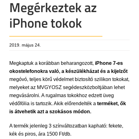
Megérkeztek az
iPhone tokok
2019. május 24.
Megkaptuk a korábban beharangozott,
iPhone
7-es
okostelefonokra való, a készülékházat és a kijelzőt
megóvó, teljes körű védelmet biztosító szilikon tokokat,
melyeket az MVGYOSZ segédeszközboltjában lehet
megvásárolni. A rugalmas tokokhoz edzett üveg
védőfólia is tartozik. Akik előrendelték a
terméket, ők
is átvehetik azt a szokásos módon.
A termék jelenleg 3 színváltozatban kapható: fekete,
kék és piros, ára 1500 Ft/db.