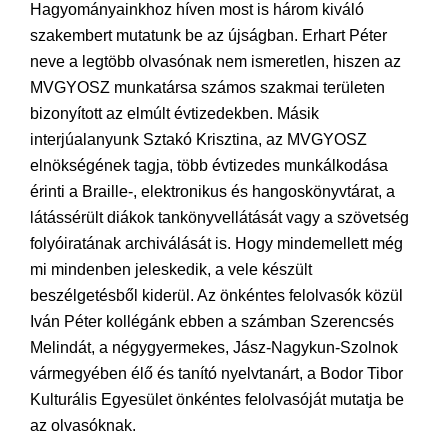
Hagyományainkhoz híven most is három kiváló
szakembert mutatunk be az újságban. Erhart Péter
neve a legtöbb olvasónak nem ismeretlen, hiszen az
MVGYOSZ munkatársa számos szakmai területen
bizonyított az elmúlt évtizedekben. Másik
interjúalanyunk Sztakó Krisztina, az MVGYOSZ
elnökségének tagja, több évtizedes munkálkodása
érinti a Braille-, elektronikus és hangoskönyvtárat, a
látássérült diákok tankönyvellátását vagy a szövetség
folyóiratának archiválását is. Hogy mindemellett még
mi mindenben jeleskedik, a vele készült
beszélgetésből kiderül. Az önkéntes felolvasók közül
Iván Péter kollégánk ebben a számban Szerencsés
Melindát, a négygyermekes, Jász-Nagykun-Szolnok
vármegyében élő és tanító nyelvtanárt, a Bodor Tibor
Kulturális Egyesület önkéntes felolvasóját mutatja be
az olvasóknak.