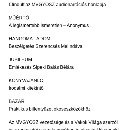
Elindult az MVGYOSZ audionarrációs honlapja
MŰÉRTŐ
A legismertebb ismeretlen – Anonymus
HANGOMAT ADOM
Beszélgetés Szerencsés Melindával
JUBILEUM
Emlékezés Sipeki Balás Bélára
KÖNYVAJÁNLÓ
Irodalmi kitekintő
BAZÁR
Praktikus billentyűzet okoseszközökhöz
Az MVGYOSZ vezetősége és a Vakok Világa szerzői
és szerkesztői csapata nevében jó olvasást kívánunk!