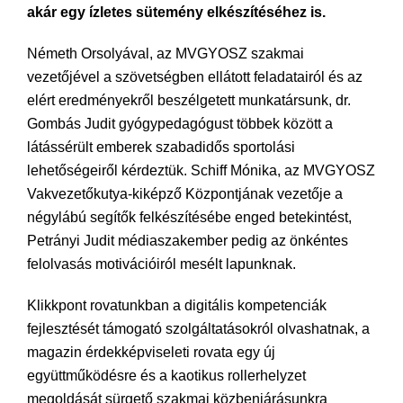
akár egy ízletes sütemény elkészítéséhez is.
Németh Orsolyával, az MVGYOSZ szakmai
vezetőjével a szövetségben ellátott feladatairól és az
elért eredményekről beszélgetett munkatársunk, dr.
Gombás Judit gyógypedagógust többek között a
látássérült emberek szabadidős sportolási
lehetőségeiről kérdeztük. Schiff Mónika, az MVGYOSZ
Vakvezetőkutya-kiképző Központjának vezetője a
négylábú segítők felkészítésébe enged betekintést,
Petrányi Judit médiaszakember pedig az önkéntes
felolvasás motivációiról mesélt lapunknak.
Klikkpont rovatunkban a digitális kompetenciák
fejlesztését támogató szolgáltatásokról olvashatnak, a
magazin érdekképviseleti rovata egy új
együttműködésre és a kaotikus rollerhelyzet
megoldását sürgető szakmai közbenjárásunkra