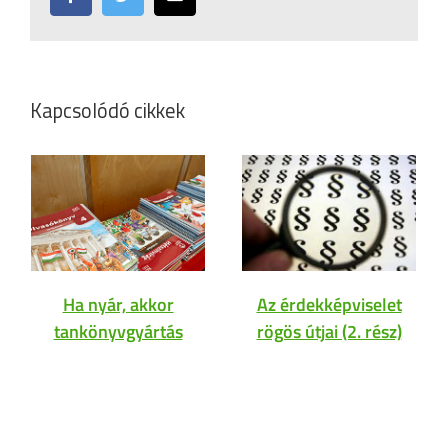
Kapcsolódó cikkek
Ha nyár, akkor
Az érdekképviselet
tankönyvgyártás
rögös útjai (2. rész)