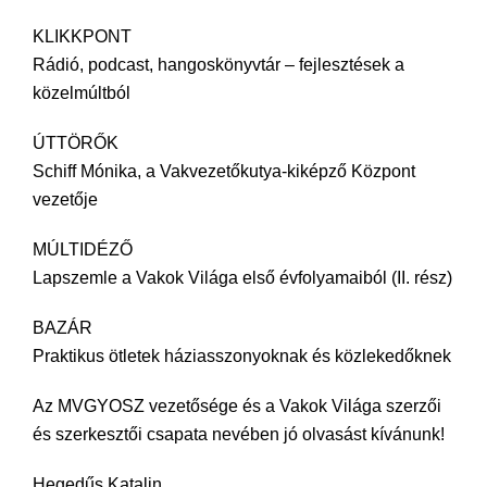
KLIKKPONT
Rádió, podcast, hangoskönyvtár – fejlesztések a
közelmúltból
ÚTTÖRŐK
Schiff Mónika, a Vakvezetőkutya-kiképző Központ
vezetője
MÚLTIDÉZŐ
Lapszemle a Vakok Világa első évfolyamaiból (II. rész)
BAZÁR
Praktikus ötletek háziasszonyoknak és közlekedőknek
Az MVGYOSZ vezetősége és a Vakok Világa szerzői
és szerkesztői csapata nevében jó olvasást kívánunk!
Hegedűs Katalin