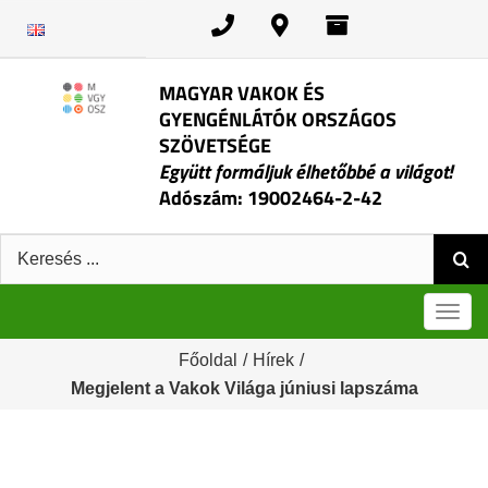
Kihagyás
MAGYAR VAKOK ÉS
GYENGÉNLÁTÓK ORSZÁGOS
SZÖVETSÉGE
Együtt formáljuk élhetőbbé a világot!
Adószám: 19002464-2-42
Keresés:
Men
Főoldal
/
Hírek
/
Megjelent a Vakok Világa júniusi lapszáma