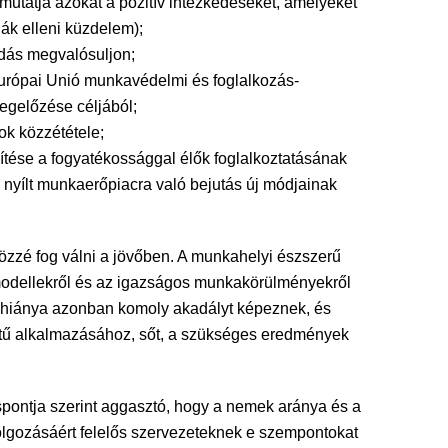
utatja azokat a pozitív intézkedéseket, amelyeket
iák elleni küzdelem);
dás megvalósuljon;
Európai Unió munkavédelmi és foglalkozás-
egelőzése céljából;
ok közzététele;
ése a fogyatékossággal élők foglalkoztatásának
 a nyílt munkaerőpiacra való bejutás új módjainak
özzé fog válni a jövőben. A munkahelyi észszerű
si modellekről és az igazságos munkakörülményekről
k hiánya azonban komoly akadályt képeznek, és
intű alkalmazásához, sőt, a szükséges eredmények
ontja szerint aggasztó, hogy a nemek aránya és a
lgozásáért felelős szervezeteknek e szempontokat