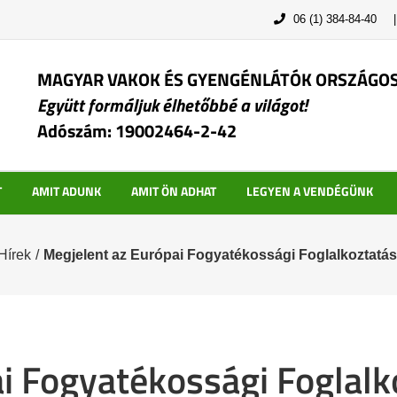
06 (1) 384-84-40
MAGYAR VAKOK ÉS GYENGÉNLÁTÓK ORSZÁGO
Együtt formáljuk élhetőbbé a világot!
Adószám: 19002464-2-42
T
AMIT ADUNK
AMIT ÖN ADHAT
LEGYEN A VENDÉGÜNK
Hírek
/
Megjelent az Európai Fogyatékossági Foglalkoztatá
i Fogyatékossági Foglal