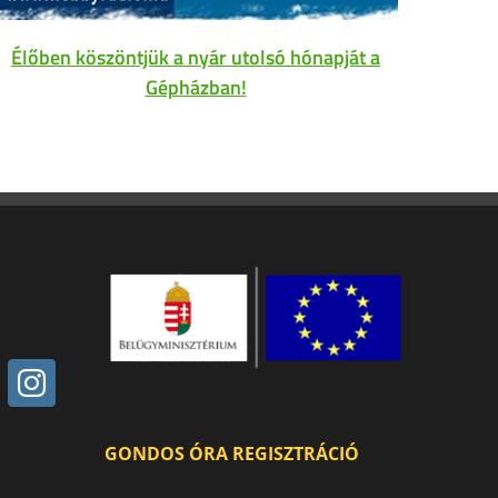
Élőben köszöntjük a nyár utolsó hónapját a
Gépházban!
GONDOS ÓRA REGISZTRÁCIÓ