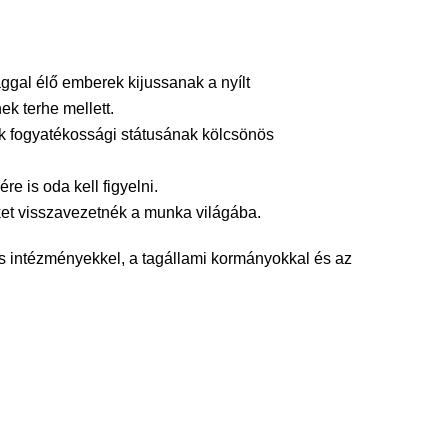
gal élő emberek kijussanak a nyílt
k terhe mellett.
ok fogyatékossági státusának kölcsönös
e is oda kell figyelni.
ket visszavezetnék a munka világába.
ós intézményekkel, a tagállami kormányokkal és az