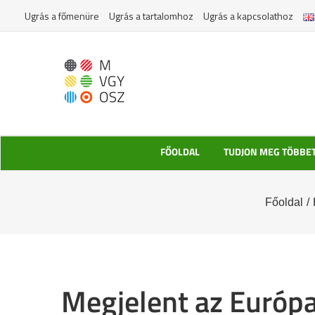
Kihagyás
Ugrás a főmenüre
Ugrás a tartalomhoz
Ugrás a kapcsolathoz
FŐOLDAL
TUDJON MEG TÖBBE
Főoldal
/
Megjelent az Európa