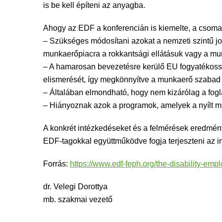
is be kell építeni az anyagba.
Ahogy az EDF a konferencián is kiemelte, a csoma
– Szükséges módosítani azokat a nemzeti szintű j
munkaerőpiacra a rokkantsági ellátásuk vagy a mu
– A hamarosan bevezetésre kerülő EU fogyatékosság
elismerését, így megkönnyítve a munkaerő szabad 
– Általában elmondható, hogy nem kizárólag a fogla
– Hiányoznak azok a programok, amelyek a nyílt mu
A konkrét intézkedéseket és a felmérések eredmény
EDF-tagokkal együttműködve fogja terjeszteni az
Forrás:
https://www.edf-feph.org/the-disability-em
dr. Velegi Dorottya
mb. szakmai vezető