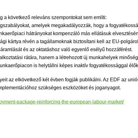
g a következő releváns szempontokat sem említi:
ogszabályokat, amelyek megakadályozzák, hogy a fogyatékosság
nkaerőpiaci hátrányokat kompenzáló más ellátásuk elvesztéséne
i kártya révén a tagállamoknak biztosítani kell az EU-polgár
áramlását és az oktatáshoz való egyenlő esélyű hozzáférést.
lkoztatási rátára, hanem a létrehozott új munkahelyek minőségér
nkaerőpiacon is helytállni képes inaktív fogyatékossággal élő
eit az elkövetkező két évben fogják publikálni. Az EDF az uni
 implementációhoz szükséges eszközöket és joganyagot.
ployment-package-reinforcing-the-european-labour-market/