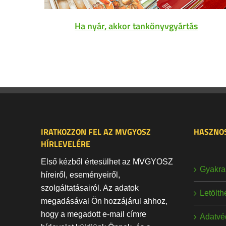
Ha nyár, akkor tankönyvgyártás
IRATKOZZON FEL AZ MVGYOSZ
HASZNOS
HÍRLEVELÉRE
Első kézből értesülhet az MVGYOSZ
Gyakran
híreiről, eseményeiről,
szolgáltatásairól. Az adatok
Letölt
megadásával Ön hozzájárul ahhoz,
hogy a megadott e-mail címre
Adatvé