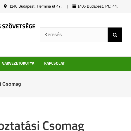
|
1146 Budapest, Hermina út 47.
|
1406 Budapest, Pf.: 44.
S SZÖVETSÉGE
Keresés:
VAKVEZETŐKUTYA
KAPCSOLAT
si Csomag
koztatási Csomag