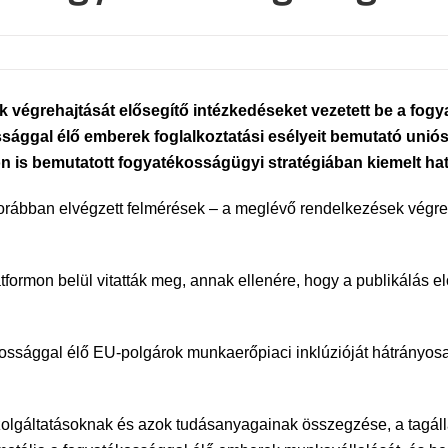
k végrehajtását elősegítő intézkedéseket vezetett be a fog
ággal élő emberek foglalkoztatási esélyeit bemutató uniós 
is bemutatott fogyatékosságügyi stratégiában kiemelt ha
orábban elvégzett felmérések – a meglévő rendelkezések végreh
rmon belül vitatták meg, annak ellenére, hogy a publikálás elő
kossággal élő EU-polgárok munkaerőpiaci inklúzióját hátrányosa
szolgáltatásoknak és azok tudásanyagainak összegzése, a tagáll