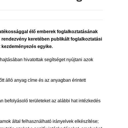
yatékossággal élő emberek foglalkoztatásának
rendezvény keretében publikált foglalkoztatási
t kezdeményezés egyike.
ajtásában hivatottak segítséget nyújtani azok
tt álló anyag címe és az anyagban érintett
n befolyásoló területeket az alábbi hat intézkedés
amok által felhasználható irányelvek elkészítése;