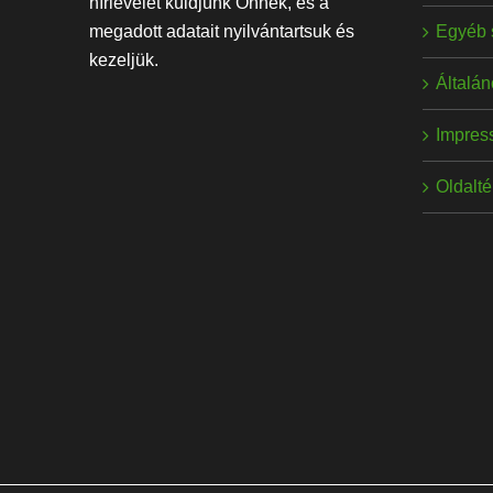
hírlevelet küldjünk Önnek, és a
Egyéb 
megadott adatait nyilvántartsuk és
kezeljük.
Általán
Impres
Oldalt