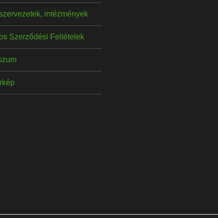
szervezetek, intézmények
os Szerződési Feltételek
szum
érkép