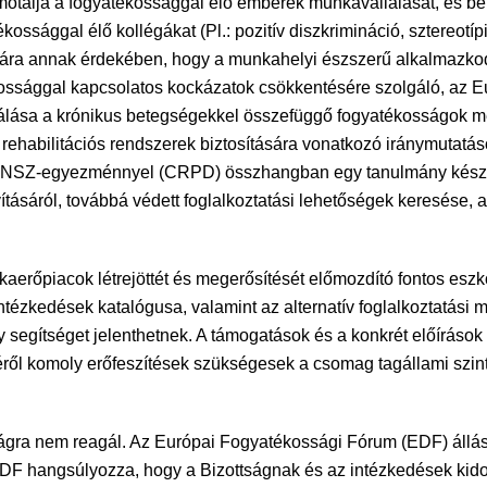
otálja a fogyatékossággal élő emberek munkavállalását, és bem
kossággal élő kollégákat (Pl.: pozitív diszkrimináció, sztereotíp
mára annak érdekében, hogy a munkahelyi észszerű alkalmazko
kossággal kapcsolatos kockázatok csökkentésére szolgáló, az 
ikálása a krónikus betegségekkel összefüggő fogyatékosságok m
rehabilitációs rendszerek biztosítására vonatkozó iránymutatás
ó ENSZ-egyezménnyel (CRPD) összhangban egy tanulmány készít
avításáról, továbbá védett foglalkoztatási lehetőségek keresése,
erőpiacok létrejöttét és megerősítését előmozdító fontos eszk
 intézkedések katalógusa, valamint az alternatív foglalkoztatá
 segítséget jelenthetnek. A támogatások és a konkrét előíráso
zéről komoly erőfeszítések szükségesek a csomag tagállami sz
ra nem reagál. Az Európai Fogyatékossági Fórum (EDF) állásp
DF hangsúlyozza, hogy a Bizottságnak és az intézkedések kido