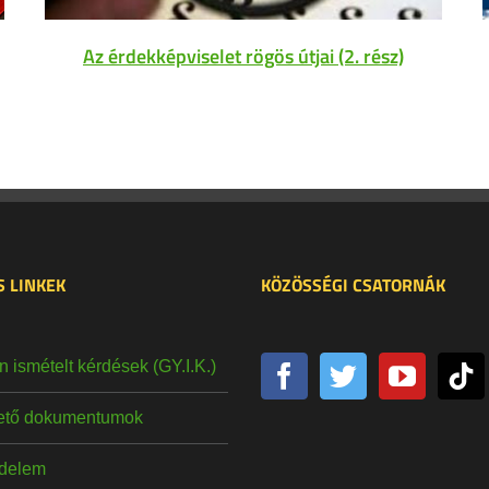
Az érdekképviselet rögös útjai (2. rész)
 LINKEK
KÖZÖSSÉGI CSATORNÁK
 ismételt kérdések (GY.I.K.)
hető dokumentumok
delem