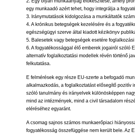
2. Egy olyan munkaanyag előkészítése, amely prom
egy munkaadó azért tehet, hogy integrálja a fogyaté
3. Iránymutatások kidolgozása a munkáltatók szá
4. A krónikus betegségek kezelésére és a fogyaté
egészségügyi szerve által kiadott kézikönyv publ
5. Balesetek vagy betegségek esetére foglalkozási 
6. A fogyatékossággal élő emberek jogairól szól
alternatív foglalkoztatási modellek révén történő j
felkutatása.
E felmérések egy része EU-szerte a befogadó munka
alkalmazkodás, a foglalkoztatást elősegítő pozitív
szóló tanulmány és irányelvek különösképpen nagy
mind az intézmények, mind a civil társadalom rés
eléréséhez egyaránt.
A csomag sajnos számos munkaerőpiaci hiányosság
fogyatékosság összefüggése nem került bele. Az E