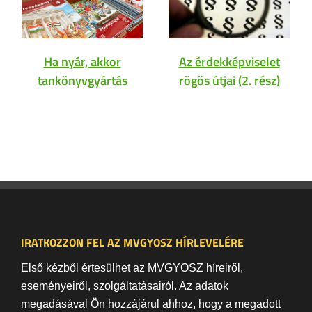
Ha nyár, akkor
Az érdekképviselet
tankönyvgyártás
rögös útjai (2. rész)
IRATKOZZON FEL AZ MVGYOSZ HÍRLEVELÉRE
Első kézből értesülhet az MVGYOSZ híreiről,
eseményeiről, szolgáltatásairól. Az adatok
megadásával Ön hozzájárul ahhoz, hogy a megadott