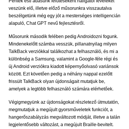
Péntek esti adásunk felütéseként hallgatói leveleket
veszünk elő, illetve előző műsorunkra visszautalva
beszélgetünk még egy jót a mesterséges intelligencián
alapuló, Chat GPT nevű fejlesztésről.
Műsorunk második felében pedig Androidozni fogunk.
Mindenekelőtt számba vesszük, pillanatnyilag milyen
TalkBack verziókkal találkozhat a felhasználó, és mi a
különbség a Samsung, valamint a Google-féle régi és
új Android verziókra kiadott képernyőolvasó variánsok
között. Ezt követően pedig a néhány nappal ezelőtt
frissült TalkBack olyan újdonságait mutatjuk be,
amelyek a legtöbb felhasználó számára elérhetőek.
Végigmegyünk az újdonságokat részletező útmutatón,
megmutatjuk a megújult gyorsműveletek funkciót, a
hangerőszabályzás megváltozott módját, illetve a talán
legjelentősebb változást, a megújult Braille-bevitelt.