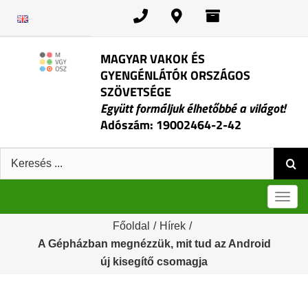
Kihagyás
MAGYAR VAKOK ÉS
GYENGÉNLÁTÓK ORSZÁGOS
SZÖVETSÉGE
Együtt formáljuk élhetőbbé a világot!
Adószám: 19002464-2-42
Keresés:
Men
Főoldal
/
Hírek
/
A Gépházban megnézzük, mit tud az Android
új kisegítő csomagja