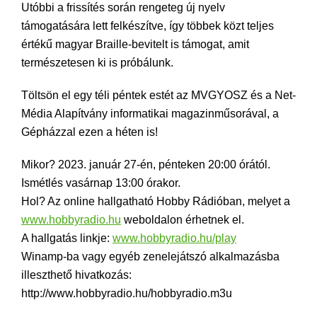
Utóbbi a frissítés során rengeteg új nyelv
támogatására lett felkészítve, így többek közt teljes
értékű magyar Braille-bevitelt is támogat, amit
természetesen ki is próbálunk.
Töltsön el egy téli péntek estét az MVGYOSZ és a Net-
Média Alapítvány informatikai magazinműsorával, a
Gépházzal ezen a héten is!
Mikor? 2023. január 27-én, pénteken 20:00 órától.
Ismétlés vasárnap 13:00 órakor.
Hol? Az online hallgatható Hobby Rádióban, melyet a
www.hobbyradio.hu
weboldalon érhetnek el.
A hallgatás linkje:
www.hobbyradio.hu/play
Winamp-ba vagy egyéb zenelejátszó alkalmazásba
illeszthető hivatkozás:
http://www.hobbyradio.hu/hobbyradio.m3u