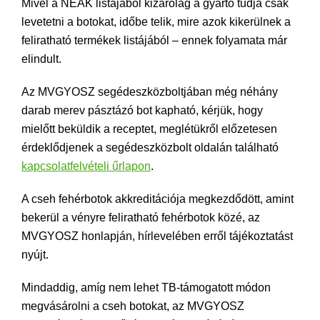
Mivel a NEAK listájából kizárólag a gyártó tudja csak
levetetni a botokat, időbe telik, mire azok kikerülnek a
feliratható termékek listájából – ennek folyamata már
elindult.
Az MVGYOSZ segédeszközboltjában még néhány
darab merev pásztázó bot kapható, kérjük, hogy
mielőtt beküldik a receptet, meglétükről előzetesen
érdeklődjenek a segédeszközbolt oldalán található
kapcsolatfelvételi űrlapon
.
A cseh fehérbotok akkreditációja megkezdődött, amint
bekerül a vényre feliratható fehérbotok közé, az
MVGYOSZ honlapján, hírlevelében erről tájékoztatást
nyújt.
Mindaddig, amíg nem lehet TB-támogatott módon
megvásárolni a cseh botokat, az MVGYOSZ