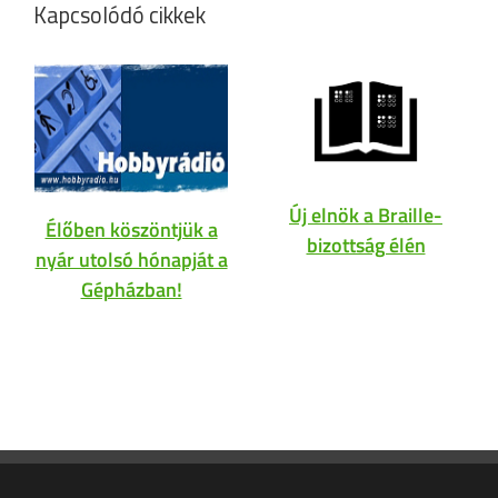
Kapcsolódó cikkek
Új elnök a Braille-
Élőben köszöntjük a
bizottság élén
nyár utolsó hónapját a
Gépházban!