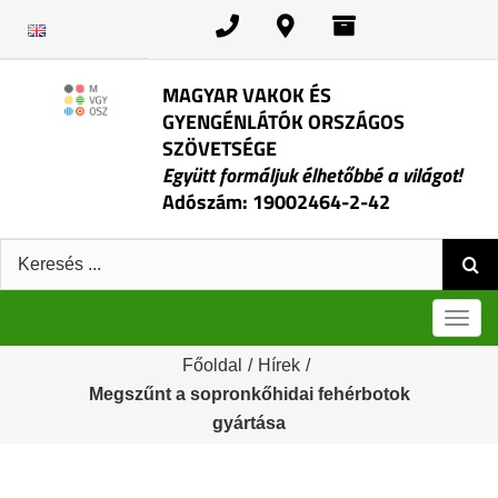
Kihagyás
MAGYAR VAKOK ÉS
GYENGÉNLÁTÓK ORSZÁGOS
SZÖVETSÉGE
Együtt formáljuk élhetőbbé a világot!
Adószám: 19002464-2-42
Keresés:
Men
Főoldal
/
Hírek
/
Megszűnt a sopronkőhidai fehérbotok
gyártása