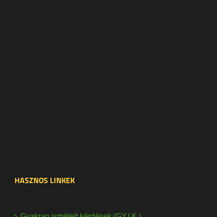
HASZNOS LINKEK
Gyakran ismételt kérdések (GY.I.K.)