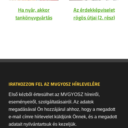
Ha nyár, akkor
Az érdekképviselet
tankönyvgyártás
rögös útjai (2. rész)
IRATKOZZON FEL AZ MVGYOSZ HÍRLEVELÉRE
Első kézből értesülhet az MVGYOSZ híreiről,
eseményeiről, szolgáltatásairól. Az adatok
megadásával Ön hozzájárul ahhoz, hogy a megadott
e-mail címre hírlevelet küldjünk Önnek, és a megadott
adatait nyilvántartsuk és kezeljük.