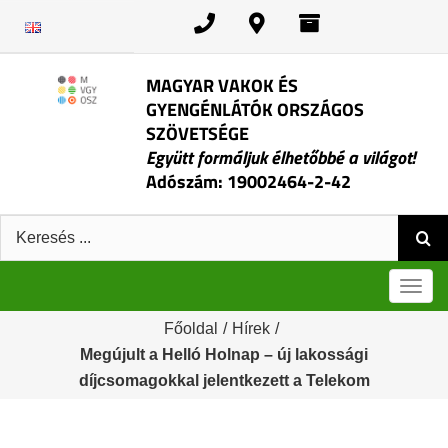
Kihagyás
MAGYAR VAKOK ÉS
GYENGÉNLÁTÓK ORSZÁGOS
SZÖVETSÉGE
Együtt formáljuk élhetőbbé a világot!
Adószám: 19002464-2-42
Keresés:
Men
Főoldal
/
Hírek
/
Megújult a Helló Holnap – új lakossági
díjcsomagokkal jelentkezett a Telekom