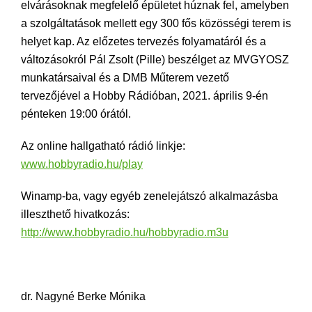
elvárásoknak megfelelő épületet húznak fel, amelyben
a szolgáltatások mellett egy 300 fős közösségi terem is
helyet kap. Az előzetes tervezés folyamatáról és a
változásokról Pál Zsolt (Pille) beszélget az MVGYOSZ
munkatársaival és a DMB Műterem vezető
tervezőjével a Hobby Rádióban, 2021. április 9-én
pénteken 19:00 órától.
Az online hallgatható rádió linkje:
www.hobbyradio.hu/play
Winamp-ba, vagy egyéb zenelejátszó alkalmazásba
illeszthető hivatkozás:
http://www.hobbyradio.hu/hobbyradio.m3u
dr. Nagyné Berke Mónika