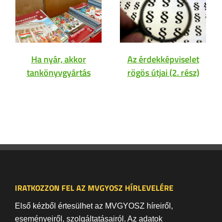
Ha nyár, akkor
Az érdekképviselet
tankönyvgyártás
rögös útjai (2. rész)
IRATKOZZON FEL AZ MVGYOSZ HÍRLEVELÉRE
Első kézből értesülhet az MVGYOSZ híreiről,
eseményeiről, szolgáltatásairól. Az adatok