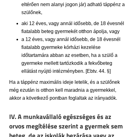
eltérően nem alanyi jogon jár) adható táppénz a
szülőnek,
aki 12 éves, vagy annál idősebb, de 18 évesnél
fiatalabb beteg gyermekét otthon ápolja, vagy
a 12 éves, vagy annál idősebb, de 18 évesnél
fiatalabb gyermeke kórházi kezelése
időtartamára abban az esetben, ha a szülő a
gyermeke mellett tartózkodik a fekvőbeteg
ellátást nyújtó intézményben. [Ebtv. 44. §]
Ha a táppénz maximális ideje letelik, és a szülőnek
még ezután is otthon kell maradnia a gyermekkel,
akkor a következő pontban foglaltak az irányadók.
IV. A munkavállaló egészséges és az
orvos megítélése szerint a gyermek sem
beteg, de az iskolák bezárása vagy az