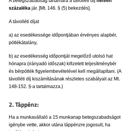
A betegszabadság tartamára a távolléti díj
hetven
százaléka
jár. [Mt. 146. § (5) bekezdés].
A távolléti díjat
a) az esedékessége időpontjában érvényes alapbér,
pótlékátalány,
b) az esedékesség időpontját megelőző utolsó hat
hónapra (irányadó időszak) kifizetett teljesítménybér
és bérpótlék figyelembevételével kell megállapítani. (A
távolléti díj kiszámításának részletes szabályait az Mt.
148-152. §-a tartalmazza.)
2. Táppénz:
Ha a munkavállaló a 15 munkanap betegszabadságot
igénybe vette, akkor utána táppénzre jogosult, ha