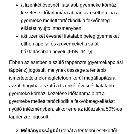
a tizenkét évesnél fiatalabb gyermeke kórházi
kezelése időtartamára abban az esetben, ha a
gyermeke mellett tartózkodik a fekvőbeteg-
ellátást nyújtó intézményben;
aki tizenkét évesnél fiatalabb beteg gyermekét
otthon ápolja, és a gyermeket a saját
háztartásában neveli. [Ebtv. 44. §]
Ebben az esetben a szülő táppénzre (gyermekápolási
táppénz) jogosult, melynek összege a fentebb
ismertetetteknek megfelelően kerül megállapításra
azzal, hogyha a szülő a tizenkét évesnél fiatalabb
gyermeke kórházi kezelése időtartama alatt a
gyermeke mellett tartózkodik a fekvőbeteg-ellátást
nyújtó intézményben, akkor erre az időszakra 50%-os
táppénzre jogosult.
Méltányosságból
(tehát a fentebbi esetkörtől