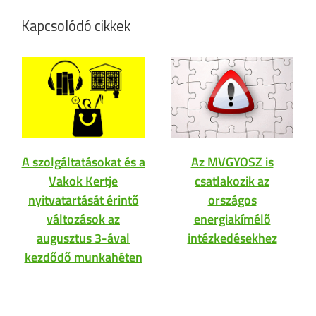
Kapcsolódó cikkek
A szolgáltatásokat és a
Az MVGYOSZ is
Vakok Kertje
csatlakozik az
nyitvatartását érintő
országos
változások az
energiakímélő
augusztus 3-ával
intézkedésekhez
kezdődő munkahéten