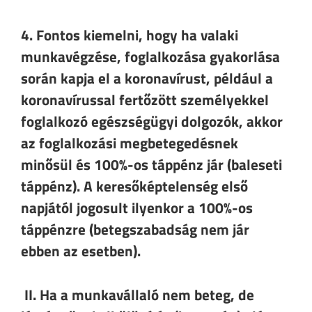
4. Fontos kiemelni, hogy ha valaki
munkavégzése, foglalkozása gyakorlása
során kapja el a koronavírust
, például a
koronavírussal fertőzött személyekkel
foglalkozó egészségügyi dolgozók, akkor
az foglalkozási megbetegedésnek
minősül és
100%-os táppénz jár
(baleseti
táppénz). A keresőképtelenség első
napjától jogosult ilyenkor a 100%-os
táppénzre (betegszabadság nem jár
ebben az esetben).
II. Ha a munkavállaló nem beteg, de