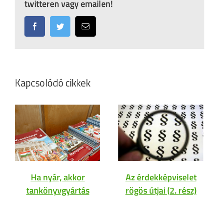
twitteren vagy emailen!
Facebook
Twitter
Email:
Kapcsolódó cikkek
Ha nyár, akkor
Az érdekképviselet
tankönyvgyártás
rögös útjai (2. rész)