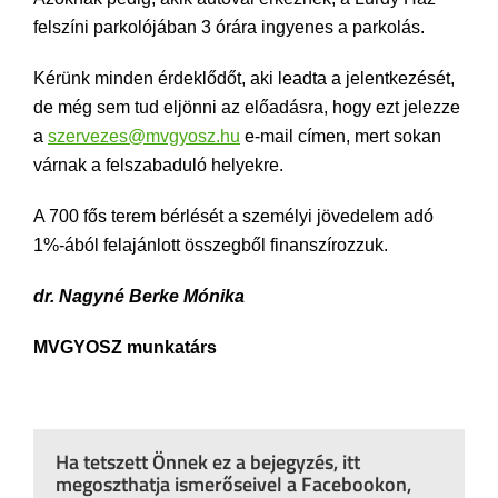
felszíni parkolójában 3 órára ingyenes a parkolás.
Kérünk minden érdeklődőt, aki leadta a jelentkezését,
de még sem tud eljönni az előadásra, hogy ezt jelezze
a
szervezes@mvgyosz.hu
e-mail címen, mert sokan
várnak a felszabaduló helyekre.
A 700 fős terem bérlését a személyi jövedelem adó
1%-ából felajánlott összegből finanszírozzuk.
dr. Nagyné Berke Mónika
MVGYOSZ munkatárs
Ha tetszett Önnek ez a bejegyzés, itt
megoszthatja ismerőseivel a Facebookon,