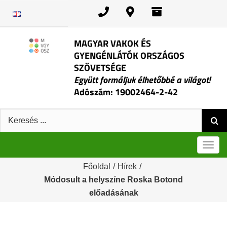
Kihagyás
MAGYAR VAKOK ÉS
GYENGÉNLÁTÓK ORSZÁGOS
SZÖVETSÉGE
Együtt formáljuk élhetőbbé a világot!
Adószám: 19002464-2-42
Keresés:
Men
Főoldal
/
Hírek
/
Módosult a helyszíne Roska Botond
előadásának