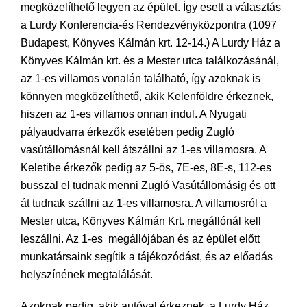
megközelíthető legyen az épület. Így esett a választás
a Lurdy Konferencia-és Rendezvényközpontra (1097
Budapest, Könyves Kálmán krt. 12-14.) A Lurdy Ház a
Könyves Kálmán krt. és a Mester utca találkozásánál,
az 1-es villamos vonalán található, így azoknak is
könnyen megközelíthető, akik Kelenföldre érkeznek,
hiszen az 1-es villamos onnan indul. A Nyugati
pályaudvarra érkezők esetében pedig Zugló
vasútállomásnál kell átszállni az 1-es villamosra. A
Keletibe érkezők pedig az 5-ös, 7E-es, 8E-s, 112-es
busszal el tudnak menni Zugló Vasútállomásig és ott
át tudnak szállni az 1-es villamosra. A villamosról a
Mester utca, Könyves Kálmán Krt. megállónál kell
leszállni. Az 1-es megállójában és az épület előtt
munkatársaink segítik a tájékozódást, és az előadás
helyszínének megtalálását.
Azoknak pedig, akik autóval érkeznek, a Lurdy Ház