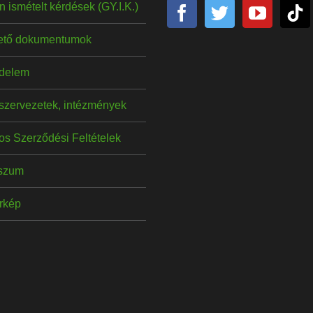
 ismételt kérdések (GY.I.K.)
hető dokumentumok
delem
szervezetek, intézmények
os Szerződési Feltételek
szum
érkép