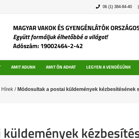
06 (1) 384-84-40
MAGYAR VAKOK ÉS GYENGÉNLÁTÓK ORSZÁGO
Együtt formáljuk élhetőbbé a világot!
Adószám: 19002464-2-42
T
AMIT ADUNK
AMIT ÖN ADHAT
LEGYEN A VENDÉGÜNK
Hírek
/
Módosultak a postai küldemények kézbesítésének s
i küldemények kézbesítés