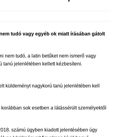
nem tudó vagy egyéb ok miatt írásában gátolt
írni nem tudó, a latin betűket nem ismerő vagy
 tanú jelenlétében kellett kézbesíteni.
lt küldeményt nagykorú tanú jelenlétében kell
án korábban sok esetben a látássérült személyektől
2018. számú ügyben kiadott jelentésében úgy