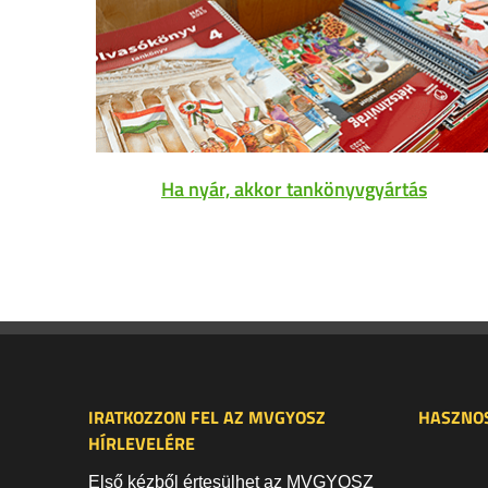
Ha nyár, akkor tankönyvgyártás
IRATKOZZON FEL AZ MVGYOSZ
HASZNOS
HÍRLEVELÉRE
Első kézből értesülhet az MVGYOSZ