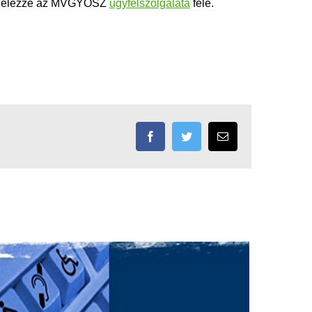
l, jelezze az MVGYOSZ
ügyfélszolgálata
felé.
Facebook
Twitter
Email: