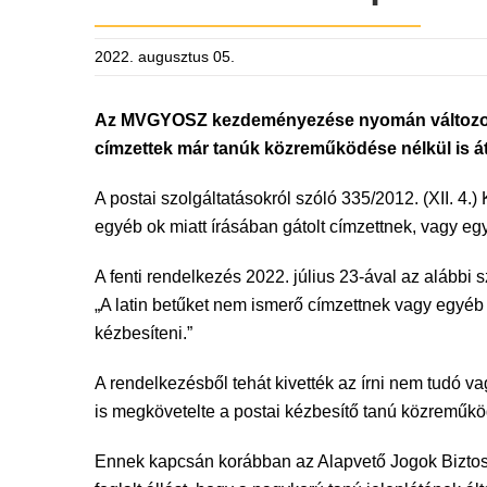
2022. augusztus 05.
Az MVGYOSZ kezdeményezése nyomán változott a 
címzettek már tanúk közreműködése nélkül is á
A postai szolgáltatásokról szóló 335/2012. (XII. 4.)
egyéb ok miatt írásában gátolt címzettnek, vagy egy
A fenti rendelkezés 2022. július 23-ával az alábbi
„A latin betűket nem ismerő címzettnek vagy egyéb
kézbesíteni.”
A rendelkezésből tehát kivették az írni nem tudó va
is megkövetelte a postai kézbesítő tanú közreműkö
Ennek kapcsán korábban az Alapvető Jogok Biztosa