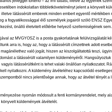
talános jelleggel történő – az írni tudást, illetve az egyének sz
ek esetében indokolatlan többletkövetelményt jelent a könyvelt 
k, illetve látássérült emberek minden embert egyenlő mértékben
eg a fogyatékossággal élő személyek jogairól szóló ENSZ Egy
ezést, önálló életvitelt előtérbe helyező szellemiségének sem.
jával az MVGYOSZ is a posta gyakorlatának felülvizsgálatát kér
taltunk arra is, hogy az, hogy a látássérült címzettnek adott eset
 magánélethez való jogát, hiszen az kiszolgáltatottá teszi, ügyin
tudomást a látássérült valamilyen küldeményéről. Hangsúlyoztuk 
vagyis látássérültként is tehet valaki önállóan nyilatkozatot.
en kell nyilatkozni. A küldemény átvételéhez kapcsolódó esetleg
szempontból nincs jelentősége annak, hogy az átvétel tényét a 
nyezése nyomán módosult a fenti kormányrendelet, mely alapj
könyvelt küldemények átvételét.