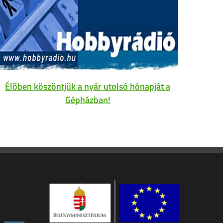
Élőben köszöntjük a nyár utolsó hónapját a
Gépházban!