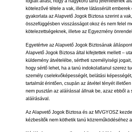
foglalt állást, hogy a nagykorú tanú jelenlétének ál
kötelezővé tétele a vak, illetve látássérült ember
gyakorlata az Alapvető Jogok Biztosa szerint a va
összefüggésben visszásságot okoz és nem felel m
kötelezettségeknek, illetve az Egyezmény önrendelk
Egyetértve az Alapvető Jogok Biztosának álláspont
Alapvető Jogok Biztosa által kifejtettek mellett – u
küldemény átvételébe, sértheti személyiségi jogait,
hogy sértő lehet, ha a tanú indokolatlanul szerez 
személy cselekvőképességét, belátási képességét, 
tartalmát érintően, csupán az átvétel tényét illető
nem pusztán az aláírással állnak be, azaz ebből a 
aláírásával.
Az Alapvető Jogok Biztosa és az MVGYOSZ kezdemé
kézbesítők nem köthetik tanú közreműködéséhez a 