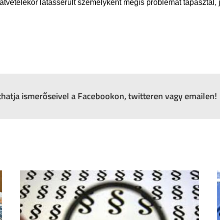
átvételekor látássérült személyként mégis problémát tapaszta
zthatja ismerőseivel a Facebookon, twitteren vagy emailen!