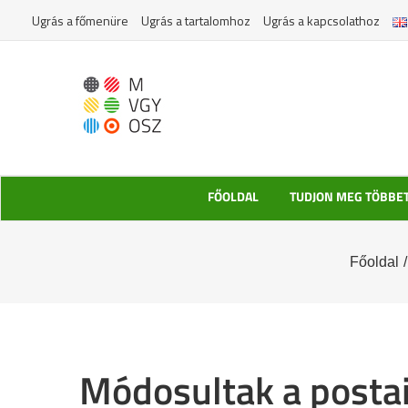
Kihagyás
Ugrás a főmenüre
Ugrás a tartalomhoz
Ugrás a kapcsolathoz
FŐOLDAL
TUDJON MEG TÖBBE
Főoldal
/
Módosultak a posta