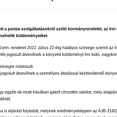
postai szolgáltatásokról szóló kormányrendelet, az írni 
tvehetik küldeményeiket.
 Korm. rendelet 2022. július 22-éig hatályos szövege szerint az 
éb jogosult átvevőnek a könyvelt küldeményt írni tudó, nagykorú
 szövegre módosult:
 jogosult átvevőnek a személyes átadással kézbesítendő könyve
gy egyéb ok miatt írásában gátolt címzettre utalást, mely alapj
dését.
 is eljárást folytatott, melynek eredményeképpen az AJB-316/