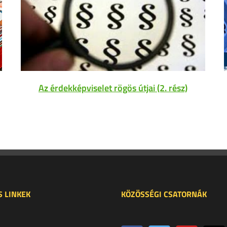
Az érdekképviselet rögös útjai (2. rész)
 LINKEK
KÖZÖSSÉGI CSATORNÁK