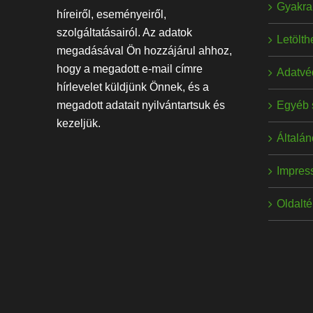
Gyakran
híreiről, eseményeiről,
szolgáltatásairól. Az adatok
Letölt
megadásával Ön hozzájárul ahhoz,
hogy a megadott e-mail címre
Adatvé
hírlevelet küldjünk Önnek, és a
Egyéb 
megadott adatait nyilvántartsuk és
kezeljük.
Általán
Impres
Oldalt