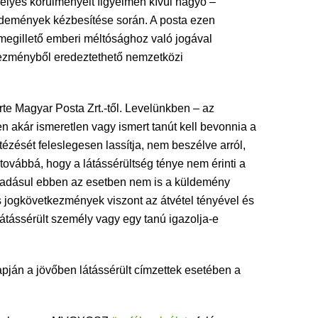
emélyes körülményeit figyelmen kívül hagyó –
küldemények kézbesítése során. A posta ezen
 megillető emberi méltósághoz való jogával
ezményből eredeztethető nemzetközi
te Magyar Posta Zrt.-től. Levelünkben – az
ben akár ismeretlen vagy ismert tanút kell bevonnia a
tézését feleslegesen lassítja, nem beszélve arról,
továbbá, hogy a látássérültség ténye nem érinti a
 Ráadásul ebben az esetben nem is a küldemény
es jogkövetkezmények viszont az átvétel tényével és
látássérült személy vagy egy tanú igazolja-e
án a jövőben látássérült címzettek esetében a