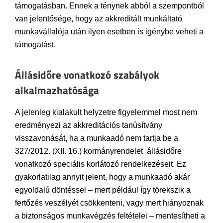
támogatásban. Ennek a ténynek abból a szempontból
van jelentősége, hogy az akkreditált munkáltató
munkavállalója után ilyen esetben is igénybe veheti a
támogatást.
Állásidőre vonatkozó szabályok
alkalmazhatósága
A jelenleg kialakult helyzetre figyelemmel most nem
eredményezi az akkreditációs tanúsítvány
visszavonását, ha a munkaadó nem tartja be a
327/2012. (XII. 16.) kormányrendelet állásidőre
vonatkozó speciális korlátozó rendelkezéseit. Ez
gyakorlatilag annyit jelent, hogy a munkaadó akár
egyoldalú döntéssel – mert például így törekszik a
fertőzés veszélyét csökkenteni, vagy mert hiányoznak
a biztonságos munkavégzés feltételei – mentesítheti a