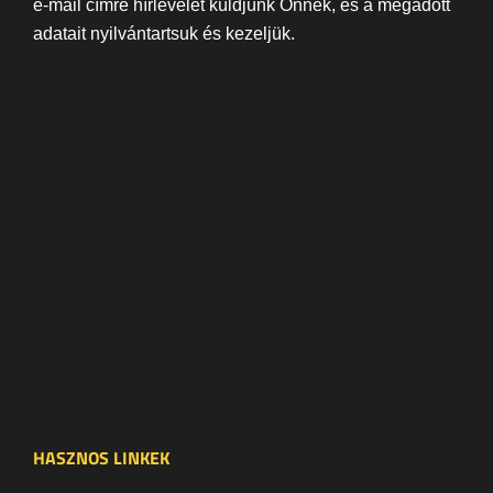
e-mail címre hírlevelet küldjünk Önnek, és a megadott
adatait nyilvántartsuk és kezeljük.
HASZNOS LINKEK