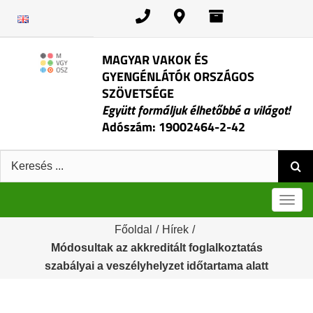
Kihagyás
MAGYAR VAKOK ÉS
GYENGÉNLÁTÓK ORSZÁGOS
SZÖVETSÉGE
Együtt formáljuk élhetőbbé a világot!
Adószám: 19002464-2-42
Keresés:
Men
Főoldal
/
Hírek
/
Módosultak az akkreditált foglalkoztatás
szabályai a veszélyhelyzet időtartama alatt