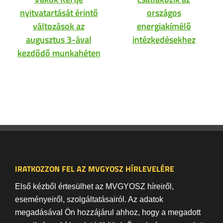
nyitvatartását érintő
országos
változások az
energiakímélő
augusztus 3-ával
intézkedésekhez
kezdődő munkahéten
IRATKOZZON FEL AZ MVGYOSZ HÍRLEVELÉRE
Első kézből értesülhet az MVGYOSZ híreiről,
eseményeiről, szolgáltatásairól. Az adatok
megadásával Ön hozzájárul ahhoz, hogy a megadott