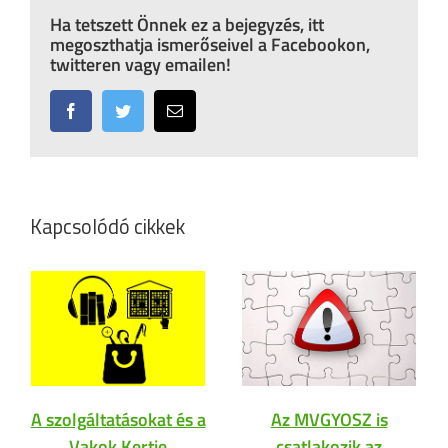
Ha tetszett Önnek ez a bejegyzés, itt
megoszthatja ismerőseivel a Facebookon,
twitteren vagy emailen!
Facebook
Twitter
Email:
Kapcsolódó cikkek
A szolgáltatásokat és a
Az MVGYOSZ is
Vakok Kertje
csatlakozik az