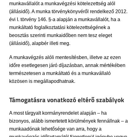
munkavállalót a munkavégzési kötelezettség alól
(állásidő). A munka törvénykönyvéről rendelkező 2012.
évi I. törvény 146. §-a alapján a munkavállalót, ha a
munkáltató foglalkoztatási kötelezettségének a
beosztás szerinti munkaidőben nem tesz eleget
(állásidő), alapbér illeti meg.
A munkavégzés alóli mentesítésben, illetve az ezen
időre esetlegesen járó díjazásban, annak mértékében
természetesen a munkáltató és a munkavállaló
közösen is megállapodhatnak.
Támogatásra vonatkozó eltérő szabályok
A most tárgyalt kormányrendelet alapján – ha
bizonyos, alább ismertetett körülmények fennállnak – a
munkaadónak lehetősége van arra, hogy a
munkavégzés időtartamától függetlenül igénybe vegye