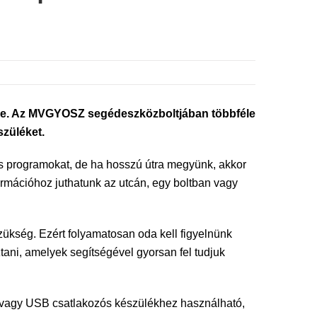
töltve. Az MVGYOSZ segédeszközboltjában többféle
szüléket.
s programokat, de ha hosszú útra megyünk, akkor
rmációhoz juthatunk az utcán, egy boltban vagy
zükség. Ezért folyamatosan oda kell figyelnünk
ani, amelyek segítségével gyorsan fel tudjuk
z vagy USB csatlakozós készülékhez használható,