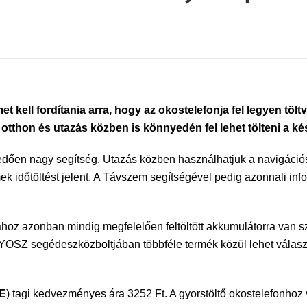
et kell fordítania arra, hogy az okostelefonja fel legyen 
otthon és utazás közben is könnyedén fel lehet tölteni a ké
edően nagy segítség. Utazás közben használhatjuk a navigáció
dőtöltést jelent. A Távszem segítségével pedig azonnali info
hoz azonban mindig megfelelően feltöltött akkumulátorra van s
GYOSZ segédeszközboltjában többféle termék közül lehet választ
E
) tagi kedvezményes ára 3252 Ft. A gyorstöltő okostelefonho