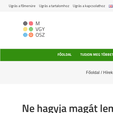
Kihagyás
Ugrás a főmenüre
Ugrás a tartalomhoz
Ugrás a kapcsolathoz
FŐOLDAL
TUDJON MEG TÖBBE
Főoldal
/
Hírek
Ne hagyja magát lem