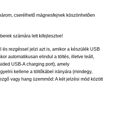
 a három, cserélhető mágnesfejnek köszönhetően
berek számára lett kifejlesztve!
 és rezgéssel jelzi azt is, amikor a készülék USB
r automatikusan elindul a töltés, illetve leáll,
-sided USB-A charging port), amely
yelni kellene a töltőkábel irányára (mindegy,
 rezgő vagy hang üzemmód: A két jelzési mód között