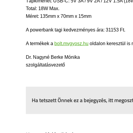
Tápkimenet: USB-C: 5V 3A / 9V 2A / 12V 1.5A (18
Total: 18W Max.
Méret: 135mm x 70mm x 15mm
A powerbank tagi kedvezményes ára: 31153 Ft.
A termékek a
bolt.mvgyosz.hu
oldalon keresztül is
Dr. Nagyné Berke Mónika
szolgáltatásvezető
Ha tetszett Önnek ez a bejegyzés, itt megos