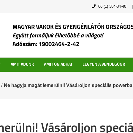
06 (1) 384-84-40
MAGYAR VAKOK ÉS GYENGÉNLÁTÓK ORSZÁGO
Együtt formáljuk élhetőbbé a világot!
Adószám: 19002464-2-42
T
AMIT ADUNK
AMIT ÖN ADHAT
LEGYEN A VENDÉGÜNK
/
Ne hagyja magát lemerülni! Vásároljon speciális powerba
erülni! Vásároljon speci