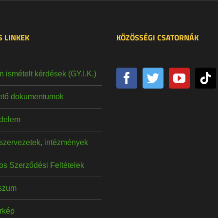
 LINKEK
KÖZÖSSÉGI CSATORNÁK
 ismételt kérdések (GY.I.K.)
hető dokumentumok
delem
szervezetek, intézmények
os Szerződési Feltételek
szum
érkép