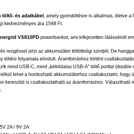
töltő- és adatkábel
, amely gyorstöltésre is alkalmas, illetve
Tagi kedvezményes ára 1548 Ft.
nergrid VS810PD
powerbankot, ami kifejezetten látássérült em
 rezgéssel jelzi az akkumulátor töltöttségi szintjét. De hanggal
töltési folyamata elindult. Áramforráshoz történt csatlakoztatásko
ezik mind USB-C, mind „kétoldalas USB-A” töltő porttal (double
lkül lehet a hordozható akkumulátorhoz csatlakoztatni, hogy üg
on keresztül is csatlakoztatható az áramforráshoz. Választható
.
5V 2A / 9V 2A