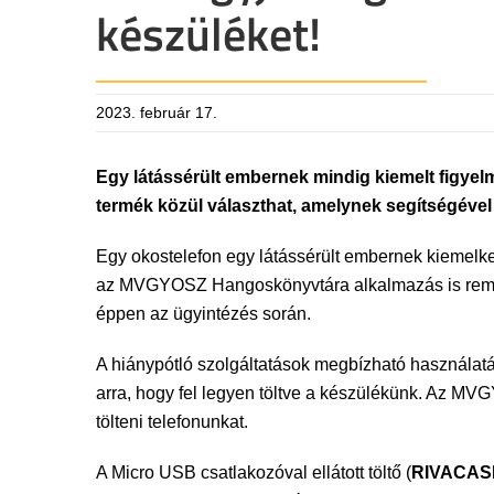
készüléket!
2023. február 17.
Egy látássérült embernek mindig kiemelt figyelm
termék közül választhat, amelynek segítségével 
Egy okostelefon egy látássérült embernek kiemelk
az MVGYOSZ Hangoskönyvtára alkalmazás is remek i
éppen az ügyintézés során.
A hiánypótló szolgáltatások megbízható használatá
arra, hogy fel legyen töltve a készülékünk. Az MV
tölteni telefonunkat.
A Micro USB csatlakozóval ellátott töltő (
RIVACAS