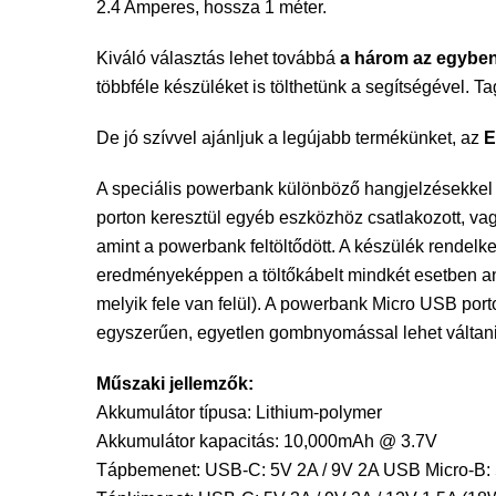
2.4 Amperes, hossza 1 méter.
Kiváló választás lehet továbbá
a három az egyben 
többféle készüléket is tölthetünk a segítségével. 
De jó szívvel ajánljuk a legújabb termékünket, az
E
A speciális powerbank különböző hangjelzésekkel és
porton keresztül egyéb eszközhöz csatlakozott, vagy 
amint a powerbank feltöltődött. A készülék rendelk
eredményeképpen a töltőkábelt mindkét esetben ané
melyik fele van felül). A powerbank Micro USB port
egyszerűen, egyetlen gombnyomással lehet váltani
Műszaki jellemzők:
Akkumulátor típusa: Lithium-polymer
Akkumulátor kapacitás: 10,000mAh @ 3.7V
Tápbemenet: USB-C: 5V 2A / 9V 2A USB Micro-B: 