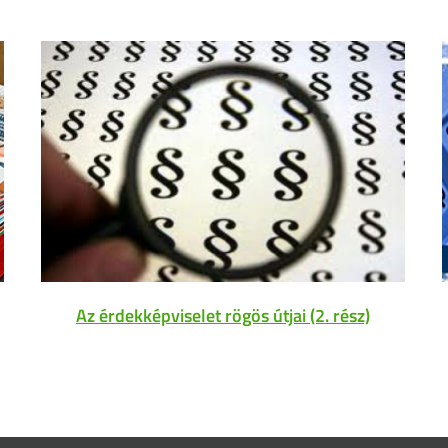
Az érdekképviselet rögös útjai (2. rész)