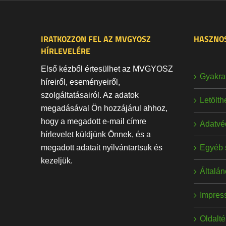
IRATKOZZON FEL AZ MVGYOSZ
HASZNOS
HÍRLEVELÉRE
Első kézből értesülhet az MVGYOSZ
Gyakran
híreiről, eseményeiről,
szolgáltatásairól. Az adatok
Letölt
megadásával Ön hozzájárul ahhoz,
hogy a megadott e-mail címre
Adatvé
hírlevelet küldjünk Önnek, és a
Egyéb 
megadott adatait nyilvántartsuk és
kezeljük.
Általán
Impres
Oldalt