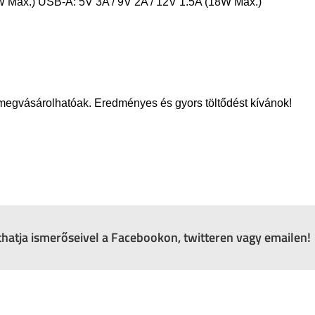
W Max.) USB-A: 5V 3A / 9V 2A / 12V 1.5A (18W Max.)
 megvásárolhatóak. Eredményes és gyors töltődést kívánok!
zthatja ismerőseivel a Facebookon, twitteren vagy emailen!