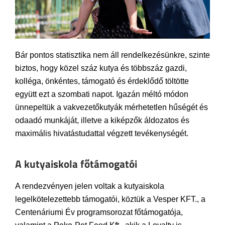
Bár pontos statisztika nem áll rendelkezésünkre, szinte
biztos, hogy közel száz kutya és többszáz gazdi,
kolléga, önkéntes, támogató és érdeklődő töltötte
együtt ezt a szombati napot. Igazán méltó módon
ünnepeltük a vakvezetőkutyák mérhetetlen hűségét és
odaadó munkáját, illetve a kiképzők áldozatos és
maximális hivatástudattal végzett tevékenységét.
A kutyaiskola főtámogatói
A rendezvényen jelen voltak a kutyaiskola
legelkötelezettebb támogatói, köztük a Vesper KFT., a
Centenáriumi Év programsorozat főtámogatója,