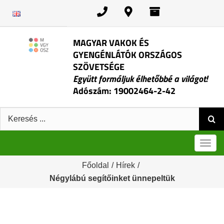
Kihagyás
MAGYAR VAKOK ÉS
GYENGÉNLÁTÓK ORSZÁGOS
SZÖVETSÉGE
Együtt formáljuk élhetőbbé a világot!
Adószám: 19002464-2-42
Keresés:
Men
Főoldal
/
Hírek
/
Négylábú segítőinket ünnepeltük