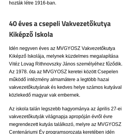
hozták létre 1916-ban.
40 éves a csepeli Vakvezetőkutya
Kiképző Iskola
Idén negyven éves az MVGYOSZ Vakvezetőkutya
Kiképző Iskolája, melynek küzdelmes megalapítása
Vitéz Lovag Rithnovszky János személyéhez fűződik.
Az 1978. óta az MVGYOSZ keretei között Csepelen
működő intézmény almamátere a legtöbb hazai
vakvezetőkutyának és kedves helye számos kutyával
közlekedő magyar vak embernek.
Az iskola talán legszebb hagyománya az április 27-ei
vakvezetőkutyák világnapja apropóján évről évre
megrendezett kutyás találkozó, melyre az MVGYOSZ
Centenáriumi Év programsorozata keretében idén