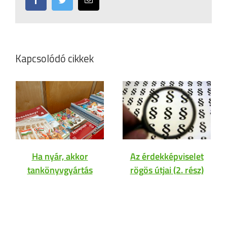
Kapcsolódó cikkek
Ha nyár, akkor
Az érdekképviselet
tankönyvgyártás
rögös útjai (2. rész)