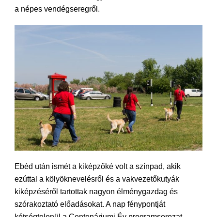
a népes vendégseregről.
Ebéd után ismét a kiképzőké volt a színpad, akik
ezúttal a kölyöknevelésről és a vakvezetőkutyák
kiképzéséről tartottak nagyon élménygazdag és
szórakoztató előadásokat. A nap fénypontját
kétségtelenül a Centenáriumi Év programsorozat