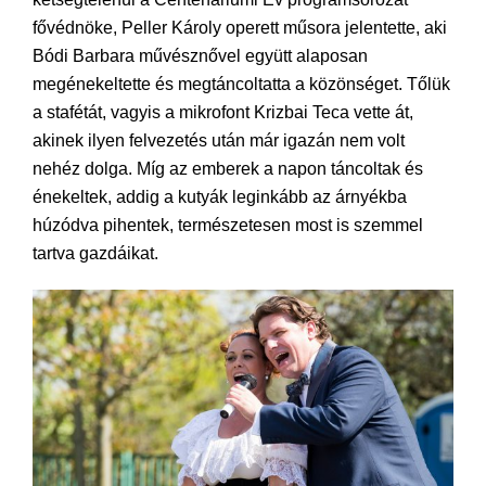
fővédnöke, Peller Károly operett műsora jelentette, aki
Bódi Barbara művésznővel együtt alaposan
megénekeltette és megtáncoltatta a közönséget. Tőlük
a stafétát, vagyis a mikrofont Krizbai Teca vette át,
akinek ilyen felvezetés után már igazán nem volt
nehéz dolga. Míg az emberek a napon táncoltak és
énekeltek, addig a kutyák leginkább az árnyékba
húzódva pihentek, természetesen most is szemmel
tartva gazdáikat.