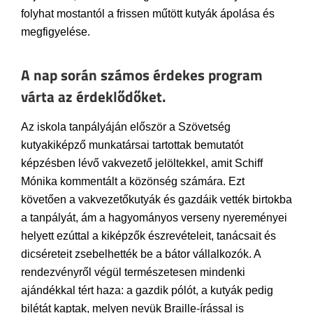
folyhat mostantól a frissen műtött kutyák ápolása és
megfigyelése.
A nap során számos érdekes program
várta az érdeklődőket.
Az iskola tanpályáján először a Szövetség
kutyakiképző munkatársai tartottak bemutatót
képzésben lévő vakvezető jelöltekkel, amit Schiff
Mónika kommentált a közönség számára. Ezt
követően a vakvezetőkutyák és gazdáik vették birtokba
a tanpályát, ám a hagyományos verseny nyereményei
helyett ezúttal a kiképzők észrevételeit, tanácsait és
dicséreteit zsebelhették be a bátor vállalkozók. A
rendezvényről végül természetesen mindenki
ajándékkal tért haza: a gazdik pólót, a kutyák pedig
bilétát kaptak, melyen nevük Braille-írással is