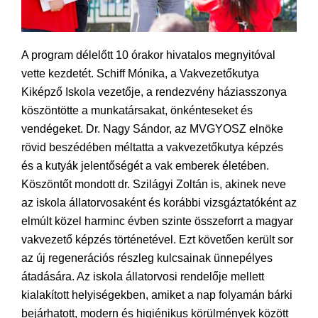
A program délelőtt 10 órakor hivatalos megnyitóval
vette kezdetét. Schiff Mónika, a Vakvezetőkutya
Kiképző Iskola vezetője, a rendezvény háziasszonya
köszöntötte a munkatársakat, önkénteseket és
vendégeket. Dr. Nagy Sándor, az MVGYOSZ elnöke
rövid beszédében méltatta a vakvezetőkutya képzés
és a kutyák jelentőségét a vak emberek életében.
Köszöntőt mondott dr. Szilágyi Zoltán is, akinek neve
az iskola állatorvosaként és korábbi vizsgáztatóként az
elmúlt közel harminc évben szinte összeforrt a magyar
vakvezető képzés történetével. Ezt követően került sor
az új regenerációs részleg kulcsainak ünnepélyes
átadására. Az iskola állatorvosi rendelője mellett
kialakított helyiségekben, amiket a nap folyamán bárki
bejárhatott, modern és higiénikus körülmények között