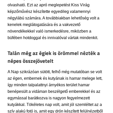
olvasható. Ezt az apró meglepetést Kiss Virág
képzőművész készítette egyedileg valamennyi
négylábú számára. A továbbiakban lehetőség volt a
kenelek meglátogatására és a vakvezető
növendékekkel való ismerkedésre, miközben a
büfében hotdoggal és innivalóval vártak mindenkit.
Talán még az égiek is örömmel nézték a
népes összejövetelt
A Nap szikrázóan sütött, felhő még mutatóban se volt
az égen, embernek és kutyának is hamar melege lett,
így minden talpalattnyi árnyékos terület hamar
benépesült a vidáman beszélgető emberekkel és az
egymással barátkozva is nagyon fegyelmezett
kutyákkal. Tökéletes nap volt, amit jól szemléltet az a
szív alakú fotó is, amit egy drón készített felülnézetből