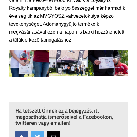
valamint a Peko-Pet Food Kft., akik a Loyalty is
Royalty kampányból befolyó összeggel már harmadik
éve segítik az MVGYOSZ vakvezetőkutya képző
tevékenységét. Adománygyűjtő termékeik
megvásárlásával ezen a napon is bárki hozzátehetett
a tőlük érkező támogatáshoz.
Ha tetszett Önnek ez a bejegyzés, itt
megoszthatja ismerőseivel a Facebookon,
twitteren vagy emailen!
Facebook
Twitter
Email: