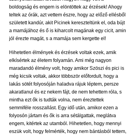
boldogság és engem is elöntöttek az érzések! Ahogy
teltek az órák, azt vettem észre, hogy az előző ellésből
született kandúr, akit Picinek kereszteltünk el, oda bújt
a mamájához és ő is kiharcolt magának egy cicit, amin
jól érezte magát, s a mamája sem kergette el!
Hihetetlen élmények és érzések voltak ezek, amik
elkísértek az életem folyamán. Ami még nagyon
maradandó élmény volt, hogy amikor Szöszi és pici is
még kicsik voltak, akkor többször előfordult, hogy a
lakás sötét folyosóján haladva rájuk léptem, persze
akaratlanul és ez nekem fájt, de nem tehettem róla, s
mintha ezt ők is tudták volna, nem éreztettek
semmiféle rosszallást. Egy idő után, amikor ezen a
folyosón jártam és ők is arra sétálgattak, meglátva
engem, kitértek az utamból. Hihetetlen, hogy mennyi
eszük volt, hogy felmérték, hogy nem bántásból tettem,