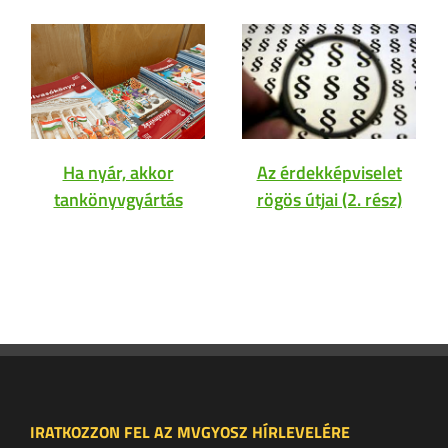
Ha nyár, akkor
Az érdekképviselet
tankönyvgyártás
rögös útjai (2. rész)
IRATKOZZON FEL AZ MVGYOSZ HÍRLEVELÉRE