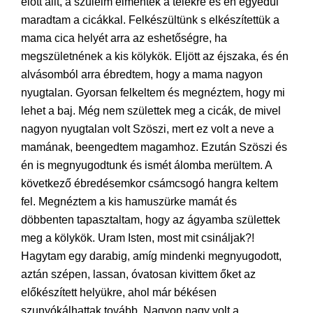
előtt állt, a szüleim elmentek a telekre és én egyedül
maradtam a cicákkal. Felkészültünk s elkészítettük a
mama cica helyét arra az eshetőségre, ha
megszületnének a kis kölykök. Eljött az éjszaka, és én
alvásomból arra ébredtem, hogy a mama nagyon
nyugtalan. Gyorsan felkeltem és megnéztem, hogy mi
lehet a baj. Még nem születtek meg a cicák, de mivel
nagyon nyugtalan volt Szöszi, mert ez volt a neve a
mamának, beengedtem magamhoz. Ezután Szöszi és
én is megnyugodtunk és ismét álomba merültem. A
következő ébredésemkor csámcsogó hangra keltem
fel. Megnéztem a kis hamuszürke mamát és
döbbenten tapasztaltam, hogy az ágyamba születtek
meg a kölykök. Uram Isten, most mit csináljak?!
Hagytam egy darabig, amíg mindenki megnyugodott,
aztán szépen, lassan, óvatosan kivittem őket az
előkészített helyükre, ahol már békésen
szunyókálhattak tovább. Nagyon nagy volt a