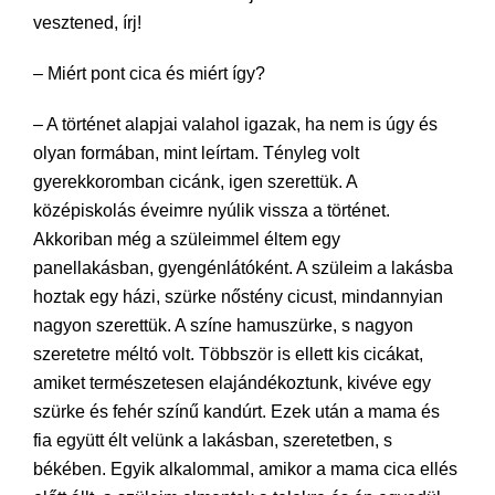
vesztened, írj!
– Miért pont cica és miért így?
– A történet alapjai valahol igazak, ha nem is úgy és
olyan formában, mint leírtam. Tényleg volt
gyerekkoromban cicánk, igen szerettük. A
középiskolás éveimre nyúlik vissza a történet.
Akkoriban még a szüleimmel éltem egy
panellakásban, gyengénlátóként. A szüleim a lakásba
hoztak egy házi, szürke nőstény cicust, mindannyian
nagyon szerettük. A színe hamuszürke, s nagyon
szeretetre méltó volt. Többször is ellett kis cicákat,
amiket természetesen elajándékoztunk, kivéve egy
szürke és fehér színű kandúrt. Ezek után a mama és
fia együtt élt velünk a lakásban, szeretetben, s
békében. Egyik alkalommal, amikor a mama cica ellés