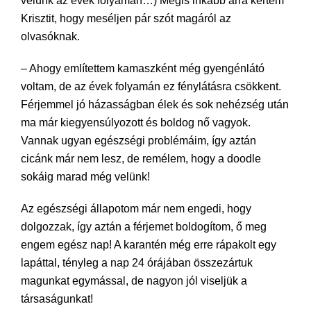
velünk az évek folyamán…) Mégis inkább arra kértem
Krisztit, hogy meséljen pár szót magáról az
olvasóknak.
– Ahogy említettem kamaszként még gyengénlátó
voltam, de az évek folyamán ez fénylátásra csökkent.
Férjemmel jó házasságban élek és sok nehézség után
ma már kiegyensúlyozott és boldog nő vagyok.
Vannak ugyan egészségi problémáim, így aztán
cicánk már nem lesz, de remélem, hogy a doodle
sokáig marad még velünk!
Az egészségi állapotom már nem engedi, hogy
dolgozzak, így aztán a férjemet boldogítom, ő meg
engem egész nap! A karantén még erre rápakolt egy
lapáttal, tényleg a nap 24 órájában összezártuk
magunkat egymással, de nagyon jól viseljük a
társaságunkat!