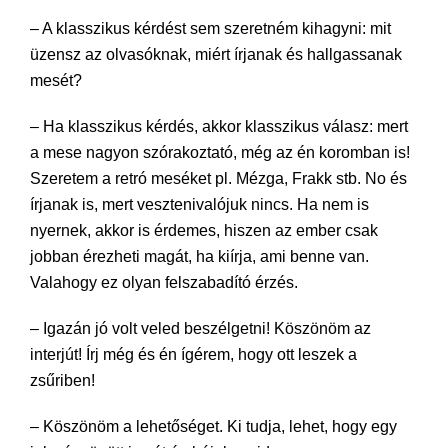
– A klasszikus kérdést sem szeretném kihagyni: mit
üzensz az olvasóknak, miért írjanak és hallgassanak
mesét?
– Ha klasszikus kérdés, akkor klasszikus válasz: mert
a mese nagyon szórakoztató, még az én koromban is!
Szeretem a retró meséket pl. Mézga, Frakk stb. No és
írjanak is, mert vesztenivalójuk nincs. Ha nem is
nyernek, akkor is érdemes, hiszen az ember csak
jobban érezheti magát, ha kiírja, ami benne van.
Valahogy ez olyan felszabadító érzés.
– Igazán jó volt veled beszélgetni! Köszönöm az
interjút! Írj még és én ígérem, hogy ott leszek a
zsűriben!
– Köszönöm a lehetőséget. Ki tudja, lehet, hogy egy