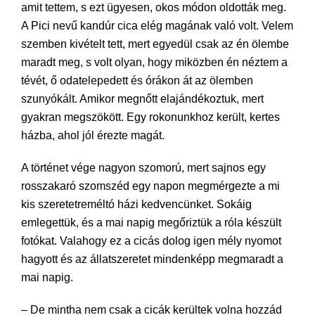
amit tettem, s ezt ügyesen, okos módon oldották meg.
A Pici nevű kandúr cica elég magának való volt. Velem
szemben kivételt tett, mert egyedül csak az én ölembe
maradt meg, s volt olyan, hogy miközben én néztem a
tévét, ő odatelepedett és órákon át az ölemben
szunyókált. Amikor megnőtt elajándékoztuk, mert
gyakran megszökött. Egy rokonunkhoz került, kertes
házba, ahol jól érezte magát.
A történet vége nagyon szomorú, mert sajnos egy
rosszakaró szomszéd egy napon megmérgezte a mi
kis szeretetreméltó házi kedvencünket. Sokáig
emlegettük, és a mai napig megőriztük a róla készült
fotókat. Valahogy ez a cicás dolog igen mély nyomot
hagyott és az állatszeretet mindenképp megmaradt a
mai napig.
– De mintha nem csak a cicák kerültek volna hozzád