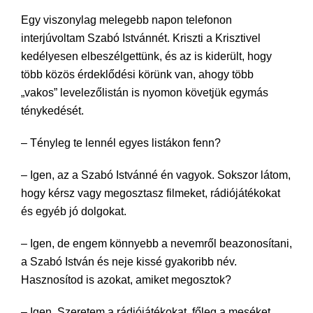
Egy viszonylag melegebb napon telefonon
interjúvoltam Szabó Istvánnét. Kriszti a Krisztivel
kedélyesen elbeszélgettünk, és az is kiderült, hogy
több közös érdeklődési körünk van, ahogy több
„vakos” levelezőlistán is nyomon követjük egymás
ténykedését.
– Tényleg te lennél egyes listákon fenn?
– Igen, az a Szabó Istvánné én vagyok. Sokszor látom,
hogy kérsz vagy megosztasz filmeket, rádiójátékokat
és egyéb jó dolgokat.
– Igen, de engem könnyebb a nevemről beazonosítani,
a Szabó István és neje kissé gyakoribb név.
Hasznosítod is azokat, amiket megosztok?
– Igen. Szeretem a rádiójátékokat, főleg a meséket,