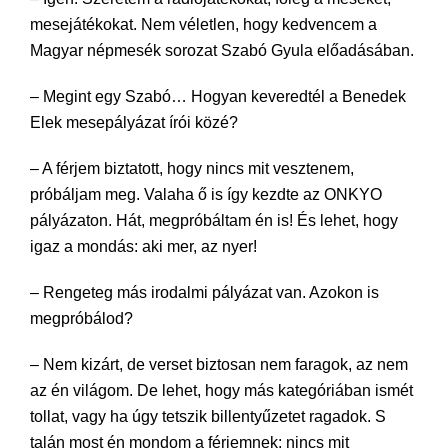
mesejátékokat. Nem véletlen, hogy kedvencem a
Magyar népmesék sorozat Szabó Gyula előadásában.
– Megint egy Szabó… Hogyan keveredtél a Benedek
Elek mesepályázat írói közé?
– A férjem biztatott, hogy nincs mit vesztenem,
próbáljam meg. Valaha ő is így kezdte az ONKYO
pályázaton. Hát, megpróbáltam én is! És lehet, hogy
igaz a mondás: aki mer, az nyer!
– Rengeteg más irodalmi pályázat van. Azokon is
megpróbálod?
– Nem kizárt, de verset biztosan nem faragok, az nem
az én világom. De lehet, hogy más kategóriában ismét
tollat, vagy ha úgy tetszik billentyűzetet ragadok. S
talán most én mondom a férjemnek: nincs mit