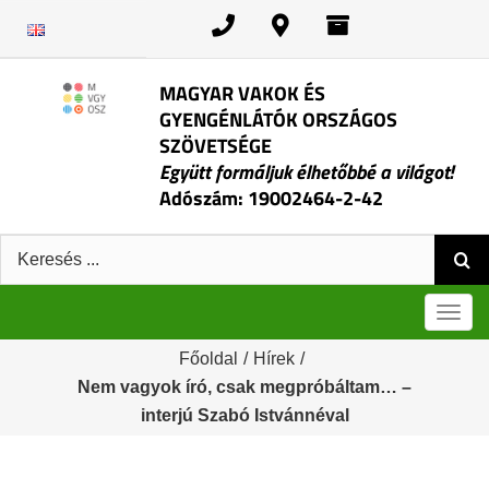
Kihagyás
MAGYAR VAKOK ÉS
GYENGÉNLÁTÓK ORSZÁGOS
SZÖVETSÉGE
Együtt formáljuk élhetőbbé a világot!
Adószám: 19002464-2-42
Keresés:
Men
Főoldal
/
Hírek
/
Nem vagyok író, csak megpróbáltam… –
interjú Szabó Istvánnéval