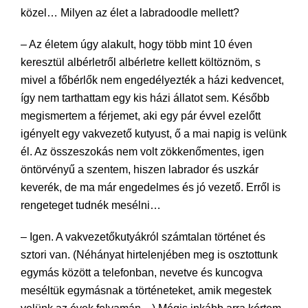
közel… Milyen az élet a labradoodle mellett?
– Az életem úgy alakult, hogy több mint 10 éven
keresztül albérletről albérletre kellett költöznöm, s
mivel a főbérlők nem engedélyezték a házi kedvencet,
így nem tarthattam egy kis házi állatot sem. Később
megismertem a férjemet, aki egy pár évvel ezelőtt
igényelt egy vakvezető kutyust, ő a mai napig is velünk
él. Az összeszokás nem volt zökkenőmentes, igen
öntörvényű a szentem, hiszen labrador és uszkár
keverék, de ma már engedelmes és jó vezető. Erről is
rengeteget tudnék mesélni…
– Igen. A vakvezetőkutyákról számtalan történet és
sztori van. (Néhányat hirtelenjében meg is osztottunk
egymás között a telefonban, nevetve és kuncogva
meséltük egymásnak a történeteket, amik megestek