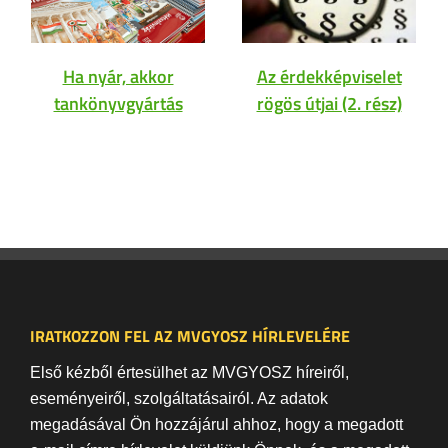
Ha nyár, akkor
Az érdekképviselet
tankönyvgyártás
rögös útjai (2. rész)
IRATKOZZON FEL AZ MVGYOSZ HÍRLEVELÉRE
Első kézből értesülhet az MVGYOSZ híreiről,
eseményeiről, szolgáltatásairól. Az adatok
megadásával Ön hozzájárul ahhoz, hogy a megadott