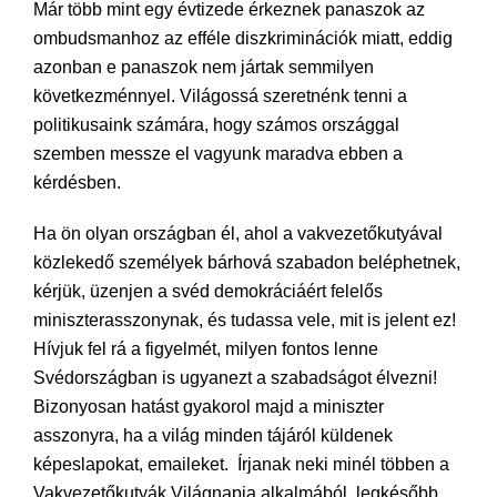
Már több mint egy évtizede érkeznek panaszok az
ombudsmanhoz az efféle diszkriminációk miatt, eddig
azonban e panaszok nem jártak semmilyen
következménnyel. Világossá szeretnénk tenni a
politikusaink számára, hogy számos országgal
szemben messze el vagyunk maradva ebben a
kérdésben.
Ha ön olyan országban él, ahol a vakvezetőkutyával
közlekedő személyek bárhová szabadon beléphetnek,
kérjük, üzenjen a svéd demokráciáért felelős
miniszterasszonynak, és tudassa vele, mit is jelent ez!
Hívjuk fel rá a figyelmét, milyen fontos lenne
Svédországban is ugyanezt a szabadságot élvezni!
Bizonyosan hatást gyakorol majd a miniszter
asszonyra, ha a világ minden tájáról küldenek
képeslapokat, emaileket. Írjanak neki minél többen a
Vakvezetőkutyák Világnapja alkalmából, legkésőbb