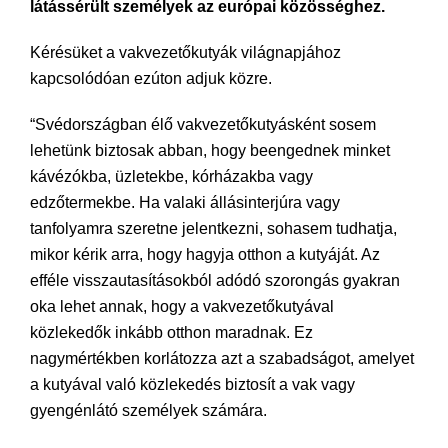
látássérült személyek az európai közösséghez.
Kérésüket a vakvezetőkutyák világnapjához
kapcsolódóan ezúton adjuk közre.
“Svédországban élő vakvezetőkutyásként sosem
lehetünk biztosak abban, hogy beengednek minket
kávézókba, üzletekbe, kórházakba vagy
edzőtermekbe. Ha valaki állásinterjúra vagy
tanfolyamra szeretne jelentkezni, sohasem tudhatja,
mikor kérik arra, hogy hagyja otthon a kutyáját. Az
efféle visszautasításokból adódó szorongás gyakran
oka lehet annak, hogy a vakvezetőkutyával
közlekedők inkább otthon maradnak. Ez
nagymértékben korlátozza azt a szabadságot, amelyet
a kutyával való közlekedés biztosít a vak vagy
gyengénlátó személyek számára.