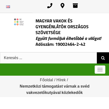
Kihagyás
MAGYAR VAKOK ÉS
GYENGÉNLÁTÓK ORSZÁGOS
SZÖVETSÉGE
Együtt formáljuk élhetőbbé a világot!
Adószám: 19002464-2-42
Keresés:
Men
Főoldal
/
Hírek
/
Nemzetközi támogatást várnak a svéd
vakvezetőkutyával közlekedők