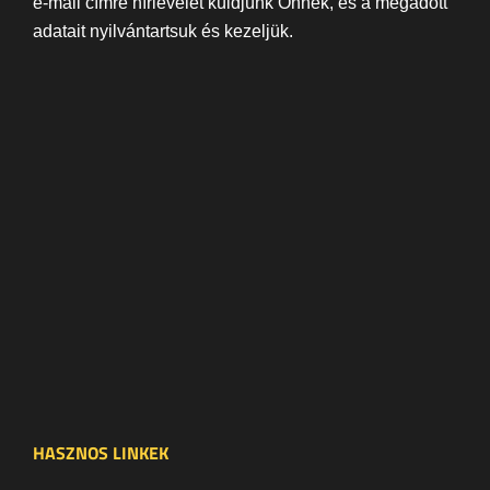
e-mail címre hírlevelet küldjünk Önnek, és a megadott
adatait nyilvántartsuk és kezeljük.
HASZNOS LINKEK