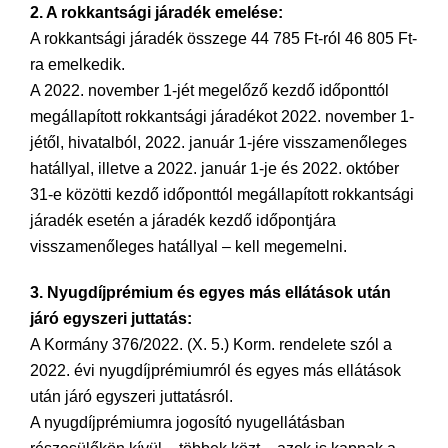
2. A rokkantsági járadék emelése:
A rokkantsági járadék összege 44 785 Ft-ról 46 805 Ft-
ra emelkedik.
A 2022. november 1-jét megelőző kezdő időponttól
megállapított rokkantsági járadékot 2022. november 1-
jétől, hivatalból, 2022. január 1-jére visszamenőleges
hatállyal, illetve a 2022. január 1-je és 2022. október
31-e közötti kezdő időponttól megállapított rokkantsági
járadék esetén a járadék kezdő időpontjára
visszamenőleges hatállyal – kell megemelni.
3. Nyugdíjprémium és egyes más ellátások után
járó egyszeri juttatás:
A Kormány 376/2022. (X. 5.) Korm. rendelete szól a
2022. évi nyugdíjprémiumról és egyes más ellátások
után járó egyszeri juttatásról.
A nyugdíjprémiumra jogosító nyugellátásban