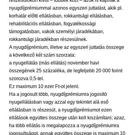
részesülőkön kívül – többek közt – azok is kapnak a
nyugdíjprémiummal azonos egyszeri juttatást, akik pl.
korhatár előtti ellátásban, rokkantsági ellátásban,
rehabilitációs ellátásban, fogyatékossági
támogatásban, vakok személyi járadékában,
rokkantsági járadékban részesülnek.
A nyugdíjprémium, illetve az egyszeri juttatás összege
a következő két szám szorzata:
a nyugellátás (más ellátás) november havi
összegének 25 százaléka, de legfeljebb 20 000 forint
szorozva 0,5-tel.
Ez maximum 10 ezer Ft-ot jelent.
Ha a jogosult több, nyugdíjprémiumra jogosító
nyugellátásban vagy azzal egy tekintet alá eső
ellátásban is részesül, a nyugdíjprémiumot ezen
ellátások együttes összege után kell kiszámítani; azaz,
ha több ellátás is megalapozza a nyugdíjprémiumra
jogosultságot, annak együttes összege is maximum 10