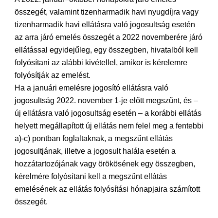
összegét, valamint tizenharmadik havi nyugdíjra vagy
tizenharmadik havi ellátásra való jogosultság esetén
az arra járó emelés összegét a 2022 novemberére járó
ellátással egyidejűleg, egy összegben, hivatalból kell
folyósítani az alábbi kivétellel, amikor is kérelemre
folyósítják az emelést.
Ha a januári emelésre jogosító ellátásra való
jogosultság 2022. november 1-je előtt megszűnt, és –
új ellátásra való jogosultság esetén – a korábbi ellátás
helyett megállapított új ellátás nem felel meg a fentebbi
a)-c) pontban foglaltaknak, a megszűnt ellátás
jogosultjának, illetve a jogosult halála esetén a
hozzátartozójának vagy örökösének egy összegben,
kérelmére folyósítani kell a megszűnt ellátás
emelésének az ellátás folyósítási hónapjaira számított
összegét.