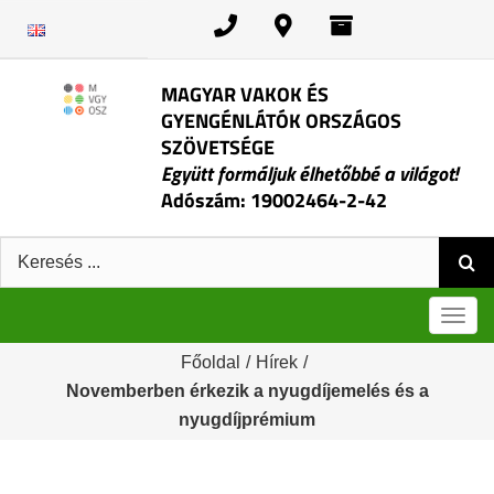
Kihagyás
MAGYAR VAKOK ÉS
GYENGÉNLÁTÓK ORSZÁGOS
SZÖVETSÉGE
Együtt formáljuk élhetőbbé a világot!
Adószám: 19002464-2-42
Keresés:
Men
Főoldal
/
Hírek
/
Novemberben érkezik a nyugdíjemelés és a
nyugdíjprémium