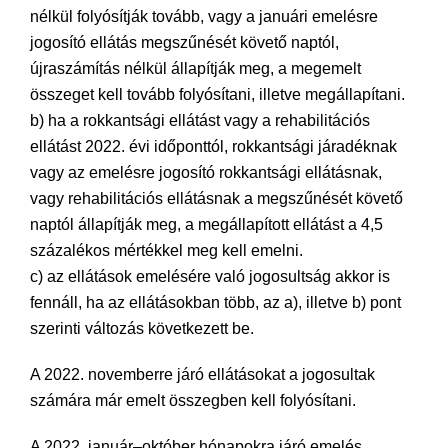
nélkül folyósítják tovább, vagy a januári emelésre
jogosító ellátás megszűnését követő naptól,
újraszámítás nélkül állapítják meg, a megemelt
összeget kell tovább folyósítani, illetve megállapítani.
b) ha a rokkantsági ellátást vagy a rehabilitációs
ellátást 2022. évi időponttól, rokkantsági járadéknak
vagy az emelésre jogosító rokkantsági ellátásnak,
vagy rehabilitációs ellátásnak a megszűnését követő
naptól állapítják meg, a megállapított ellátást a 4,5
százalékos mértékkel meg kell emelni.
c) az ellátások emelésére való jogosultság akkor is
fennáll, ha az ellátásokban több, az a), illetve b) pont
szerinti változás következett be.
A 2022. novemberre járó ellátásokat a jogosultak
számára már emelt összegben kell folyósítani.
A 2022. január–október hónapokra járó emelés