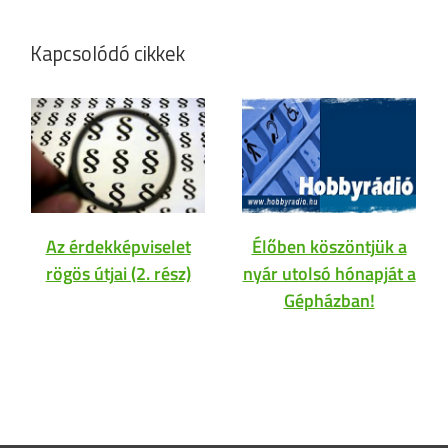
Kapcsolódó cikkek
Az érdekképviselet
Élőben köszöntjük a
rögös útjai (2. rész)
nyár utolsó hónapját a
Gépházban!