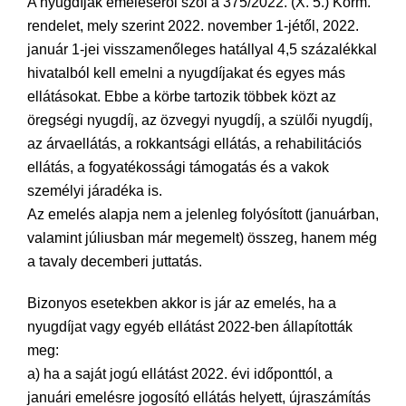
A nyugdíjak emeléséről szól a 375/2022. (X. 5.) Korm.
rendelet, mely szerint 2022. november 1-jétől, 2022.
január 1-jei visszamenőleges hatállyal 4,5 százalékkal
hivatalból kell emelni a nyugdíjakat és egyes más
ellátásokat. Ebbe a körbe tartozik többek közt az
öregségi nyugdíj, az özvegyi nyugdíj, a szülői nyugdíj,
az árvaellátás, a rokkantsági ellátás, a rehabilitációs
ellátás, a fogyatékossági támogatás és a vakok
személyi járadéka is.
Az emelés alapja nem a jelenleg folyósított (januárban,
valamint júliusban már megemelt) összeg, hanem még
a tavaly decemberi juttatás.
Bizonyos esetekben akkor is jár az emelés, ha a
nyugdíjat vagy egyéb ellátást 2022-ben állapították
meg:
a) ha a saját jogú ellátást 2022. évi időponttól, a
januári emelésre jogosító ellátás helyett, újraszámítás