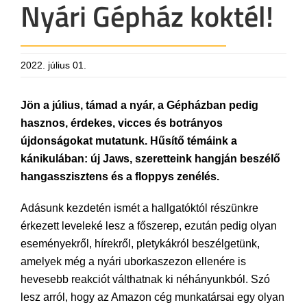
Nyári Gépház koktél!
2022. július 01.
Jön a július, támad a nyár, a Gépházban pedig
hasznos, érdekes, vicces és botrányos
újdonságokat mutatunk. Hűsítő témáink a
kánikulában: új Jaws, szeretteink hangján beszélő
hangasszisztens és a floppys zenélés.
Adásunk kezdetén ismét a hallgatóktól részünkre
érkezett leveleké lesz a főszerep, ezután pedig olyan
eseményekről, hírekről, pletykákról beszélgetünk,
amelyek még a nyári uborkaszezon ellenére is
hevesebb reakciót válthatnak ki néhányunkból. Szó
lesz arról, hogy az Amazon cég munkatársai egy olyan