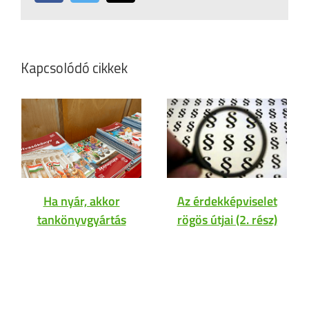
Kapcsolódó cikkek
Ha nyár, akkor
Az érdekképviselet
tankönyvgyártás
rögös útjai (2. rész)