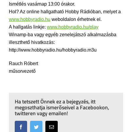
Ismétlés vasárnap 13:00 órakor.
Hol? Az online hallgatható Hobby Rádióban, melyet a
www.hobbyradio.hu
weboldalon érhetnek el.
A hallgatás linkje:
www.hobbyradio.hu/play
Winamp-ba vagy egyéb zenelejátszó alkalmazásba
illeszthető hivatkozás:
http://www.hobbyradio.hu/hobbyradio.m3u
Rauch Róbert
műsorvezető
Ha tetszett Önnek ez a bejegyzés, itt
megoszthatja ismerőseivel a Facebookon,
twitteren vagy emailen!
Facebook
Twitter
Email: