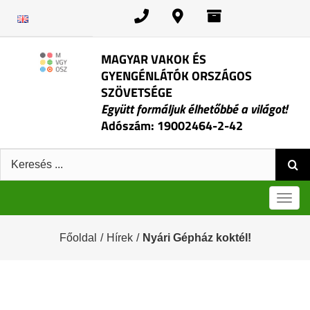
Kihagyás
MAGYAR VAKOK ÉS
GYENGÉNLÁTÓK ORSZÁGOS
SZÖVETSÉGE
Együtt formáljuk élhetőbbé a világot!
Adószám: 19002464-2-42
Keresés:
Men
Főoldal
/
Hírek
/
Nyári Gépház koktél!