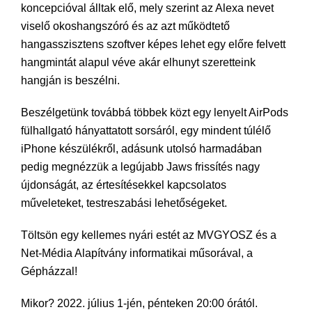
koncepcióval álltak elő, mely szerint az Alexa nevet
viselő okoshangszóró és az azt működtető
hangasszisztens szoftver képes lehet egy előre felvett
hangmintát alapul véve akár elhunyt szeretteink
hangján is beszélni.
Beszélgetünk továbbá többek közt egy lenyelt AirPods
fülhallgató hányattatott sorsáról, egy mindent túlélő
iPhone készülékről, adásunk utolsó harmadában
pedig megnézzük a legújabb Jaws frissítés nagy
újdonságát, az értesítésekkel kapcsolatos
műveleteket, testreszabási lehetőségeket.
Töltsön egy kellemes nyári estét az MVGYOSZ és a
Net-Média Alapítvány informatikai műsorával, a
Gépházzal!
Mikor? 2022. július 1-jén, pénteken 20:00 órától.