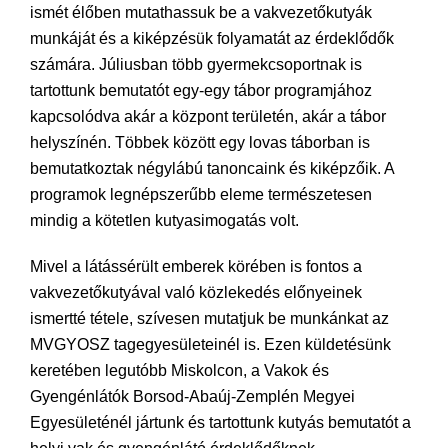
ismét élőben mutathassuk be a vakvezetőkutyák
munkáját és a kiképzésük folyamatát az érdeklődők
számára. Júliusban több gyermekcsoportnak is
tartottunk bemutatót egy-egy tábor programjához
kapcsolódva akár a központ területén, akár a tábor
helyszínén. Többek között egy lovas táborban is
bemutatkoztak négylábú tanoncaink és kiképzőik. A
programok legnépszerűbb eleme természetesen
mindig a kötetlen kutyasimogatás volt.
Mivel a látássérült emberek körében is fontos a
vakvezetőkutyával való közlekedés előnyeinek
ismertté tétele, szívesen mutatjuk be munkánkat az
MVGYOSZ tagegyesületeinél is. Ezen küldetésünk
keretében legutóbb Miskolcon, a Vakok és
Gyengénlátók Borsod-Abaúj-Zemplén Megyei
Egyesületénél jártunk és tartottunk kutyás bemutatót a