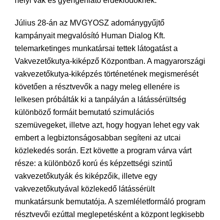
helyi vak és gyengénlátó érdeklődőknek.
Július 28-án az MVGYOSZ adománygyűjtő
kampányait megvalósító Human Dialog Kft.
telemarketinges munkatársai tettek látogatást a
Vakvezetőkutya-kiképző Központban. A magyarországi
vakvezetőkutya-kiképzés történetének megismerését
követően a résztvevők a nagy meleg ellenére is
lelkesen próbálták ki a tanpályán a látássérültség
különböző formáit bemutató szimulációs
szemüvegeket, illetve azt, hogy hogyan lehet egy vak
embert a legbiztonságosabban segíteni az utcai
közlekedés során. Ezt követte a program várva várt
része: a különböző korú és képzettségi szintű
vakvezetőkutyák és kiképzőik, illetve egy
vakvezetőkutyával közlekedő látássérült
munkatársunk bemutatója. A szemléletformáló program
résztvevői ezúttal meglepetésként a központ legkisebb