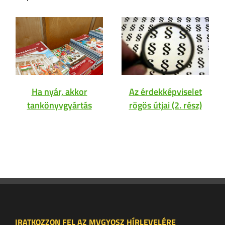
Ha nyár, akkor
Az érdekképviselet
tankönyvgyártás
rögös útjai (2. rész)
IRATKOZZON FEL AZ MVGYOSZ HÍRLEVELÉRE