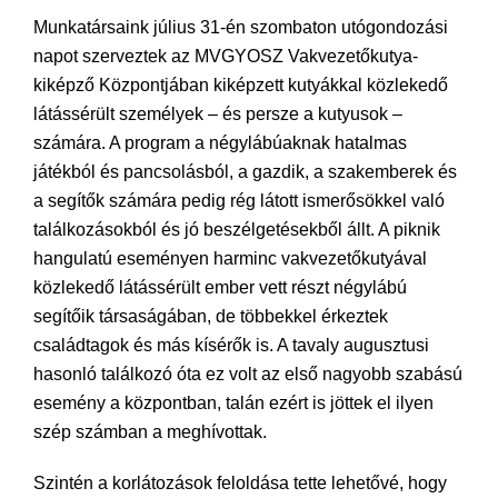
Munkatársaink július 31-én szombaton utógondozási
napot szerveztek az MVGYOSZ Vakvezetőkutya-
kiképző Központjában kiképzett kutyákkal közlekedő
látássérült személyek – és persze a kutyusok –
számára. A program a négylábúaknak hatalmas
játékból és pancsolásból, a gazdik, a szakemberek és
a segítők számára pedig rég látott ismerősökkel való
találkozásokból és jó beszélgetésekből állt. A piknik
hangulatú eseményen harminc vakvezetőkutyával
közlekedő látássérült ember vett részt négylábú
segítőik társaságában, de többekkel érkeztek
családtagok és más kísérők is. A tavaly augusztusi
hasonló találkozó óta ez volt az első nagyobb szabású
esemény a központban, talán ezért is jöttek el ilyen
szép számban a meghívottak.
Szintén a korlátozások feloldása tette lehetővé, hogy