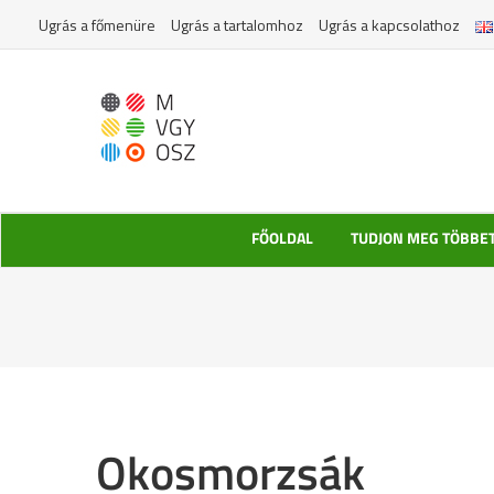
Kihagyás
Ugrás a főmenüre
Ugrás a tartalomhoz
Ugrás a kapcsolathoz
FŐOLDAL
TUDJON MEG TÖBBE
Okosmorzsák