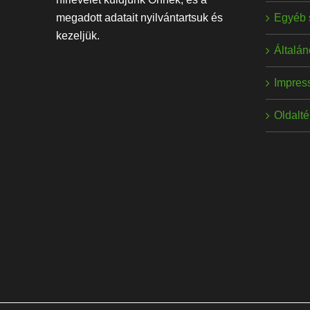
Egyéb 
megadott adatait nyilvántartsuk és
kezeljük.
Általán
Impres
Oldalt