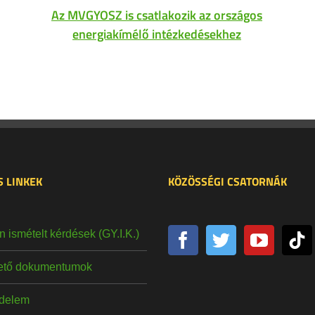
Az MVGYOSZ is csatlakozik az országos
energiakímélő intézkedésekhez
 LINKEK
KÖZÖSSÉGI CSATORNÁK
 ismételt kérdések (GY.I.K.)
hető dokumentumok
delem