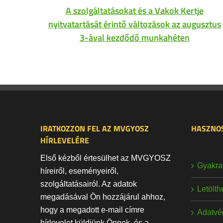
A szolgáltatásokat és a Vakok Kertje
nyitvatartását érintő változások az augusztus
3-ával kezdődő munkahéten
IRATKOZZON FEL AZ MVGYOSZ
HASZNOS
HÍRLEVELÉRE
Első kézből értesülhet az MVGYOSZ
Gyakran
híreiről, eseményeiről,
szolgáltatásairól. Az adatok
Letölt
megadásával Ön hozzájárul ahhoz,
hogy a megadott e-mail címre
Adatvé
hírlevelet küldjünk Önnek, és a