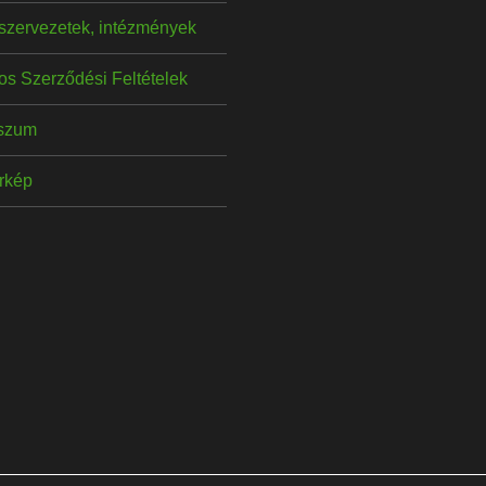
szervezetek, intézmények
os Szerződési Feltételek
szum
érkép