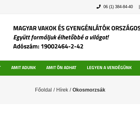
06 (1) 384-84-40
MAGYAR VAKOK ÉS GYENGÉNLÁTÓK ORSZÁGO
Együtt formáljuk élhetőbbé a világot!
Adószám: 19002464-2-42
T
AMIT ADUNK
AMIT ÖN ADHAT
LEGYEN A VENDÉGÜNK
Főoldal
/
Hírek
/
Okosmorzsák