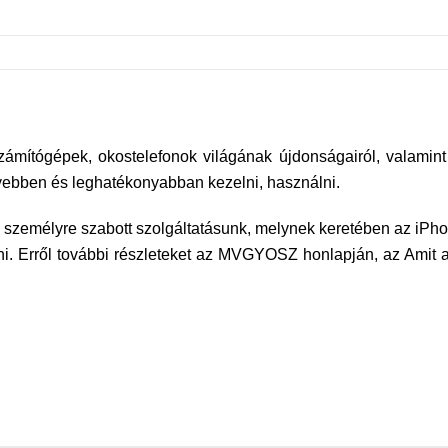
ámítógépek, okostelefonok világának újdonságairól, valamint
yebben és leghatékonyabban kezelni, használni.
ő személyre szabott szolgáltatásunk, melynek keretében az iPh
tani. Erről további részleteket az MVGYOSZ honlapján, az Amit