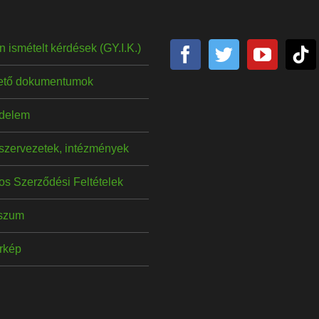
 ismételt kérdések (GY.I.K.)
hető dokumentumok
delem
szervezetek, intézmények
os Szerződési Feltételek
szum
érkép