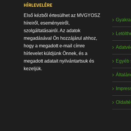
HÍRLEVELÉRE
Első kézből értesülhet az MVGYOSZ
Gyakran
híreiről, eseményeiről,
szolgáltatásairól. Az adatok
Letölt
megadásával Ön hozzájárul ahhoz,
hogy a megadott e-mail címre
Adatvé
hírlevelet küldjünk Önnek, és a
Egyéb 
megadott adatait nyilvántartsuk és
kezeljük.
Általán
Impres
Oldalt