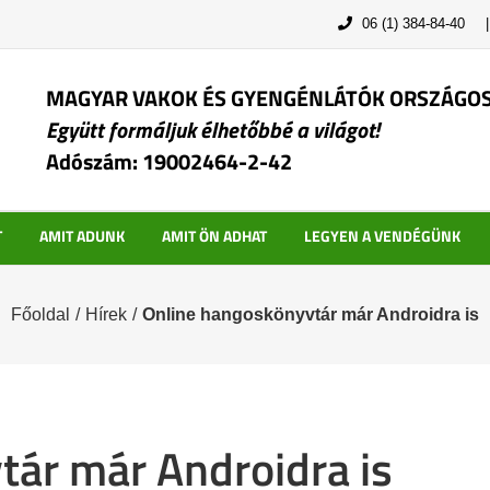
06 (1) 384-84-40
MAGYAR VAKOK ÉS GYENGÉNLÁTÓK ORSZÁGO
Együtt formáljuk élhetőbbé a világot!
Adószám: 19002464-2-42
T
AMIT ADUNK
AMIT ÖN ADHAT
LEGYEN A VENDÉGÜNK
Főoldal
/
Hírek
/
Online hangoskönyvtár már Androidra is
ár már Androidra is