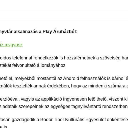
yvtár alkalmazás a Play Áruházból:
oiz.mvgyosz
droidos telefonnal rendelkezők is hozzáférhetnek a szövetség
ztékát felvonultató állományához.
tő el, melyekből mostantól az Android felhasználók is bárhol 
asználók tesztelték annak érdekében, hogy az mindenki számára 
rzióéval, vagyis az applikáció ingyenesen letölthető, viszont k
adataik szerepelnek az egységes tagnyilvántartó rendszerben
osan gazdagodik a Bodor Tibor Kulturális Egyesület önkéntesei
e is.