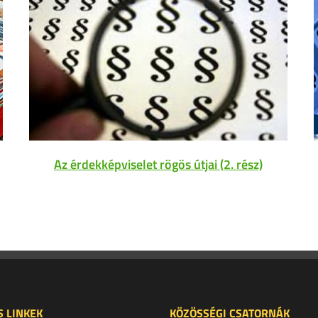
Az érdekképviselet rögös útjai (2. rész)
 LINKEK
KÖZÖSSÉGI CSATORNÁK