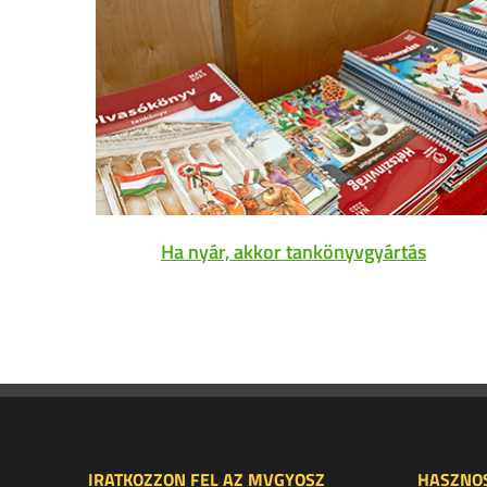
Ha nyár, akkor tankönyvgyártás
IRATKOZZON FEL AZ MVGYOSZ
HASZNOS