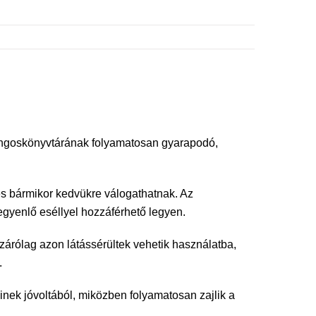
 hangoskönyvtárának folyamatosan gyarapodó,
és bármikor kedvükre válogathatnak. Az
egyenlő eséllyel hozzáférhető legyen.
izárólag azon látássérültek vehetik használatba,
.
nek jóvoltából, miközben folyamatosan zajlik a