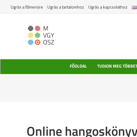
Kihagyás
Ugrás a főmenüre
Ugrás a tartalomhoz
Ugrás a kapcsolathoz
FŐOLDAL
TUDJON MEG TÖBBE
Online hangoskönyvt