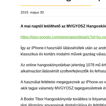
2019. május 30.
A mai naptól letölthető az MVGYOSZ Hangoskön
https://play.google.com/store/apps/details?id=hu.v
Így az iPhone-t használó látássérültek után az an
klasszikus és kortárs irodalmi művek gazdag válas
Az online hangoskönyvtárban jelenleg 1078 mű érhe
alkalmazást látássérült szoftverfejlesztők és felh
A használat feltételei megegyeznek az iPhone-os ve
akik tagjai valamely MVGYOSZ tagegyesületnek és 
A Bodor Tibor Hangoskönyvtár továbbra is folyamat
régi állomány anyagainak digitalizálása és feltöltés