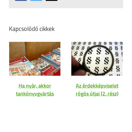
Kapcsolódó cikkek
Ha nyár, akkor
Az érdekképviselet
tankönyvgyártás
rögös útjai (2. rész)