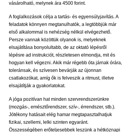
vásárolható, melynek ára 4500 forint.
A foglalkozások célja a tartás- és egyensúlyjavítás. A
feladatok könnyen megtanulhatók, a legtöbbjük már
első alkalommal is nehézség nélkül elvégezhető.
Persze vannak közöttük olyanok is, melyeknek
elsajátítása bonyolultabb, de az oktató lépésről
lépésre ad instrukciót, részletesen elmondja, mit és
hogyan kell végezni. Akik már régebb óta járnak órára,
toleránsak, és szívesen bevárják az újonnan
csatlakozókat, amíg ők is felveszik a ritmust, illetve
elsajátítják a gyakorlatokat.
A jóga pozitívan hat minden szervrendszerünkre
(mozgás-, emésztőrendszer, szív-, érrendszer, stb.).
Jótékony hatásait elég hamar megtapasztalhatjuk
fizikai, szellemi, lelki szinten egyaránt.
Összességében erőteljesebbek leszünk a hétköznapi