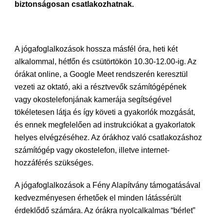
biztonságosan csatlakozhatnak.
A jógafoglalkozások hossza másfél óra, heti két
alkalommal, hétfőn és csütörtökön 10.30-12.00-ig. Az
órákat online, a Google Meet rendszerén keresztül
vezeti az oktató, aki a résztvevők számítógépének
vagy okostelefonjának kamerája segítségével
tökéletesen látja és így követi a gyakorlók mozgását,
és ennek megfelelően ad instrukciókat a gyakorlatok
helyes elvégzéséhez. Az órákhoz való csatlakozáshoz
számítógép vagy okostelefon, illetve internet-
hozzáférés szükséges.
A jógafoglalkozások a Fény Alapítvány támogatásával
kedvezményesen érhetőek el minden látássérült
érdeklődő számára. Az órákra nyolcalkalmas “bérlet”