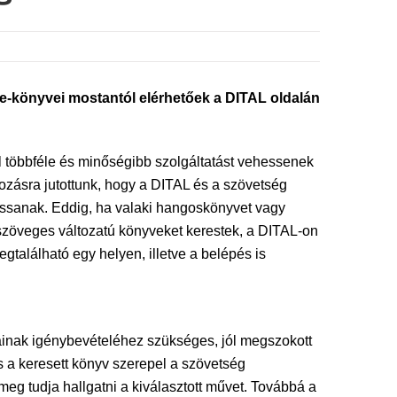
e-könyvei mostantól elérhetőek a DITAL oldalán
l többféle és minőségibb szolgáltatást vehessenek
ozásra jutottunk, hogy a DITAL és a szövetség
assanak. Eddig, ha valaki hangoskönyvet vagy
k szöveges változatú könyveket kerestek, a DITAL-on
található egy helyen, illetve a belépés is
sainak igénybevételéhez szükséges, jól megszokott
s a keresett könyv szerepel a szövetség
meg tudja hallgatni a kiválasztott művet. Továbbá a