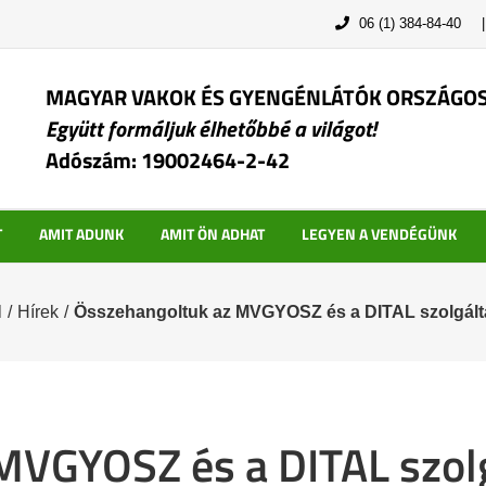
06 (1) 384-84-40
MAGYAR VAKOK ÉS GYENGÉNLÁTÓK ORSZÁGO
Együtt formáljuk élhetőbbé a világot!
Adószám: 19002464-2-42
T
AMIT ADUNK
AMIT ÖN ADHAT
LEGYEN A VENDÉGÜNK
l
/
Hírek
/
Összehangoltuk az MVGYOSZ és a DITAL szolgálta
VGYOSZ és a DITAL szolg