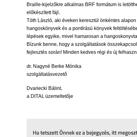
Braille-kijelzőkre alkalmas BRF formátum is letölt
előkészített fájl.
Tóth László, aki éveken keresztül önkéntes alapo
hangoskönyvek és a pontírású könyvek feltöltésébe
lépések egyike, mivel hamarosan a hangoskonyvta
Bízunk benne, hogy a szolgáltatások összekapcsolá
fejlesztés során! Minden kedves régi és új felhasz
dr. Nagyné Berke Mónika
szolgáltatásvezető
Dvariecki Bálint,
a DITAL üzemeltetője
Ha tetszett Önnek ez a bejegyzés, itt megos