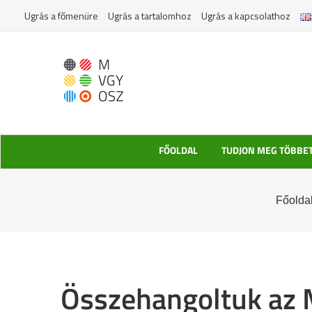
Kihagyás
Ugrás a főmenüre
Ugrás a tartalomhoz
Ugrás a kapcsolathoz
FŐOLDAL
TUDJON MEG TÖBBE
Főolda
Összehangoltuk az M