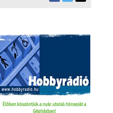
Élőben köszöntjük a nyár utolsó hónapját a
Gépházban!