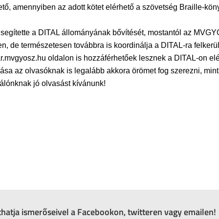
hető, amennyiben az adott kötet elérhető a szövetség Braille-kö
n segítette a DITAL állományának bővítését, mostantól az MV
n, de természetesen továbbra is koordinálja a DITAL-ra felke
r.mvgyosz.hu oldalon is hozzáférhetőek lesznek a DITAL-on el
sa az olvasóknak is legalább akkora örömet fog szerezni, mint
nálónknak jó olvasást kívánunk!
zthatja ismerőseivel a Facebookon, twitteren vagy emailen!