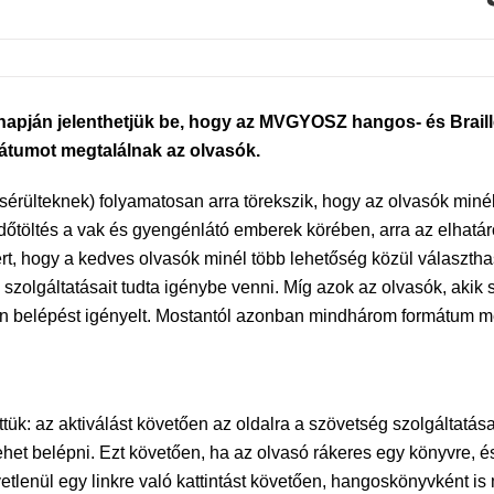
napján jelenthetjük be, hogy az MVGYOSZ hangos- és Braill
mátumot megtalálnak az olvasók.
rülteknek) folyamatosan arra törekszik, hogy az olvasók miné
dőtöltés a vak és gyengénlátó emberek körében, arra az elhatár
rt, hogy a kedves olvasók minél több lehetőség közül választh
ég szolgáltatásait tudta igénybe venni. Míg azok az olvasók, aki
lön belépést igényelt. Mostantól azonban mindhárom formátum meg
tük: az aktiválást követően az oldalra a szövetség szolgáltatá
het belépni. Ezt követően, ha az olvasó rákeres egy könyvre, é
tlenül egy linkre való kattintást követően, hangoskönyvként is 