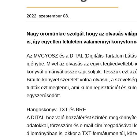
2022. szeptember 08.
Nagy örömünkre szolgál, hogy az olvasás világ
is, így egyetlen felületen valamennyi könyvfor
Az MVGYOSZ és a DITAL (Digitális Tartalom Látássé
igénybe. Mivel az olvasás az egyik legkedveltebb i
könyvállományát összekapcsoljuk. Tesszük ezt azé
Braille-könyvet szeretett volna olvasni, a szövets
tudták ezt megtenni, ami külön regisztrációt és kü
egyszerűsödött.
Hangoskönyv, TXT és BRF
A DITAL-hoz való hozzáférést szintén megkönnyítet
adatokkal, törzsszám és e-mail cím megadásával le
állományában is, akkor a TXT-formátumon túl, közve