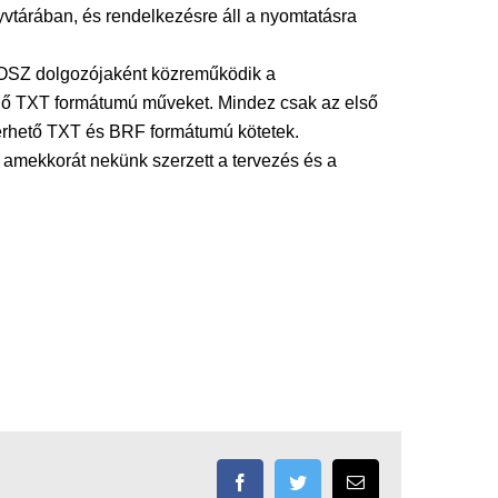
nyvtárában, és rendelkezésre áll a nyomtatásra
GYOSZ dolgozójaként közreműködik a
rülő TXT formátumú műveket. Mindez csak az első
érhető TXT és BRF formátumú kötetek.
 amekkorát nekünk szerzett a tervezés és a
Facebook
Twitter
Email: