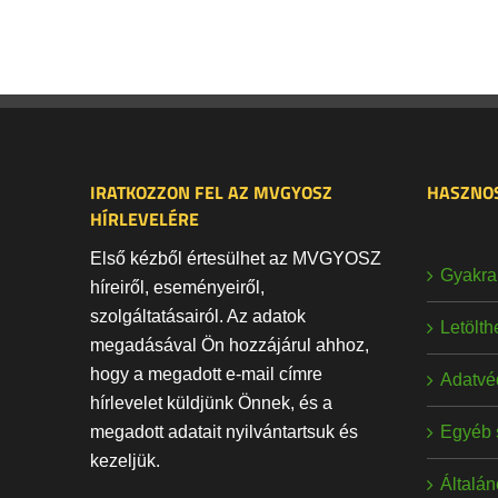
IRATKOZZON FEL AZ MVGYOSZ
HASZNOS
HÍRLEVELÉRE
Első kézből értesülhet az MVGYOSZ
Gyakran
híreiről, eseményeiről,
szolgáltatásairól. Az adatok
Letölt
megadásával Ön hozzájárul ahhoz,
hogy a megadott e-mail címre
Adatvé
hírlevelet küldjünk Önnek, és a
Egyéb 
megadott adatait nyilvántartsuk és
kezeljük.
Általán